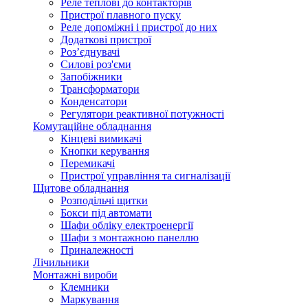
Реле теплові до контакторів
Пристрої плавного пуску
Реле допоміжні і пристрої до них
Додаткові пристрої
Роз’єднувачі
Силові роз'єми
Запобіжники
Трансформатори
Конденсатори
Регулятори реактивної потужності
Комутаційне обладнання
Кінцеві вимикачі
Кнопки керування
Перемикачі
Пристрої управління та сигналізації
Щитове обладнання
Розподільчі щитки
Бокси під автомати
Шафи обліку електроенергії
Шафи з монтажною панеллю
Приналежності
Лічильники
Монтажні вироби
Клемники
Маркування