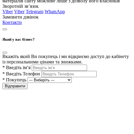
матеріалів сайту можливе лише з дозволу його власників
Зворотній зв’язок
Viber
Viber
Telegram
WhatsApp
Замовити дзвінок
Контакти
Який у вас бізнес?
Вкажіть який Ви покупець і ми відкриємо доступ до кабінету
із персональними цінами та знижками.
*
Введіть ім’я
*
Введіть Телефон
*
Покупець
Відправити