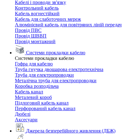
Кабелі і проводи зв'язку
Контрольний кабель
Кабель вогнестійкий
Кабель для слаботочних мереж
Алюмінієвий кабель для повітряних ліній передач
Провід ПВС
Провід ШВВП
Провід монтажний
Системи прокладки кабелю
Системи прокладки кабелю
Гофра для кабелю
Труба гнучка двошарова електротехнічна
Труба для електропроводки
Металічна труба для електропроводки
Коробка розподільча
Кабель канал
Металевий короб
Підлоговий кабель канал
Перфорований кабель канал
Дюбелі
Аксесуари
Джерела безперебійного живлення (ДБЖ)