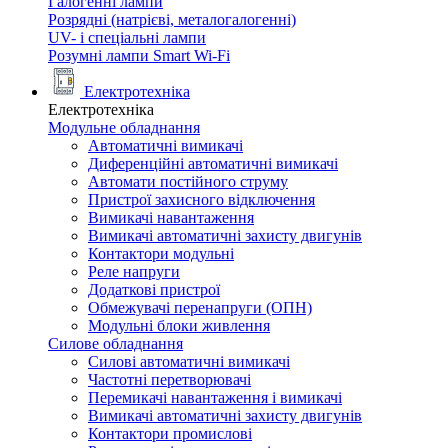
Галогенні лампи
Розрядні (натрієві, металогалогенні)
UV- і спеціальні лампи
Розумні лампи Smart Wi-Fi
Електротехніка
Електротехніка
Модульне обладнання
Автоматичні вимикачі
Диференційні автоматичні вимикачі
Автомати постійного струму
Пристрої захисного відключення
Вимикачі навантаження
Вимикачі автоматичні захисту двигунів
Контактори модульні
Реле напруги
Додаткові пристрої
Обмежувачі перенапруги (ОПН)
Модульні блоки живлення
Силове обладнання
Силові автоматичні вимикачі
Частотні перетворювачі
Перемикачі навантаження і вимикачі
Вимикачі автоматичні захисту двигунів
Контактори промислові