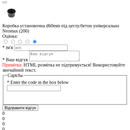
Коробка установочна d60mm під цеглу/бетон універсальна
Neomax (200)
Оцінка:
*
ім'я
*
Ваш відгук
Примітка:
HTML розмітка не підтримується! Використовуйте
звичайний текст.
Captcha
*
Enter the code in the box below
Відправити відгук
0
0
0
0