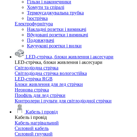
Гільзи і наконечники
Хомути та спіралі
Термоусаджувальна трубка
Ізострічка
Електрофурнітура
Накладні розетки і вимикачі
Вбудовані розетки і вимикачі
Подовжувачі
Каучукові розетки і вилки
LED-стрічка, блоки живлення і аксесуари
LED-стрічка, блоки живлення і аксесуари
Світлодіодна стрічка
Світлодіодна стрічка вологостійка
LED-стрічка RGB
Блоки живлення для лед стрічки
Неонова стрічка
Профіль для лед стрічки
Контролери і пульти для світлодіодної стрічки
Кабель і провід
Кабель і провід
Кабель нагрівальний
Силовий кабель
Силовий гнучкий