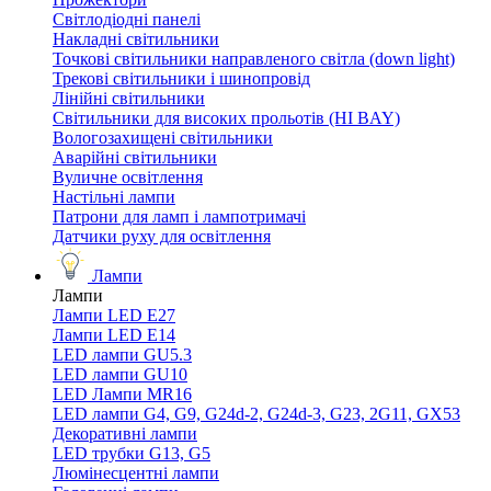
Світлодіодні панелі
Накладні світильники
Точкові світильники направленого світла (down light)
Трекові світильники і шинопровід
Лінійні світильники
Світильники для високих прольотів (HI BAY)
Вологозахищені світильники
Аварійні світильники
Вуличне освітлення
Настільні лампи
Патрони для ламп і лампотримачі
Датчики руху для освітлення
Лампи
Лампи
Лампи LED E27
Лампи LED Е14
LED лампи GU5.3
LED лампи GU10
LED Лампи MR16
LED лампи G4, G9, G24d-2, G24d-3, G23, 2G11, GX53
Декоративні лампи
LED трубки G13, G5
Люмінесцентні лампи