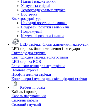
Гільзи і наконечники
Хомути та спіралі
Термоусаджувальна трубка
Ізострічка
Електрофурнітура
Накладні розетки і вимикачі
Вбудовані розетки і вимикачі
Подовжувачі
Каучукові розетки і вилки
LED-стрічка, блоки живлення і аксесуари
LED-стрічка, блоки живлення і аксесуари
Світлодіодна стрічка
Світлодіодна стрічка вологостійка
LED-стрічка RGB
Блоки живлення для лед стрічки
Неонова стрічка
Профіль для лед стрічки
Контролери і пульти для світлодіодної стрічки
Кабель і провід
Кабель і провід
Кабель нагрівальний
Силовий кабель
Силовий гнучкий