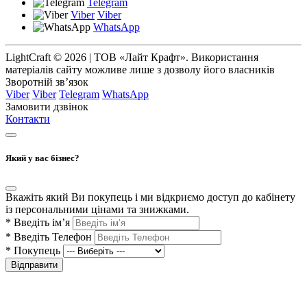
Telegram
Viber
Viber
WhatsApp
LightCraft © 2026 | ТОВ «Лайт Крафт». Використання
матеріалів сайту можливе лише з дозволу його власників
Зворотній зв’язок
Viber
Viber
Telegram
WhatsApp
Замовити дзвінок
Контакти
Який у вас бізнес?
Вкажіть який Ви покупець і ми відкриємо доступ до кабінету
із персональними цінами та знижками.
*
Введіть ім’я
*
Введіть Телефон
*
Покупець
Відправити