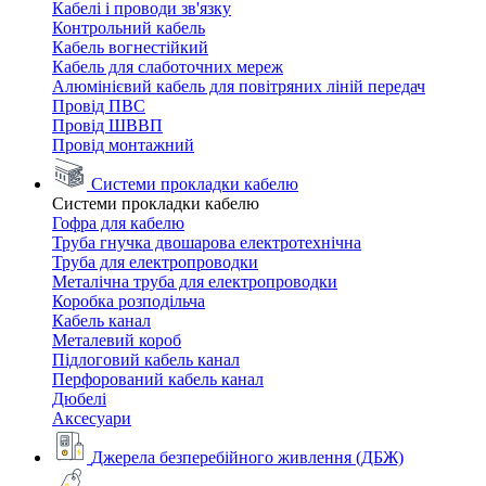
Кабелі і проводи зв'язку
Контрольний кабель
Кабель вогнестійкий
Кабель для слаботочних мереж
Алюмінієвий кабель для повітряних ліній передач
Провід ПВС
Провід ШВВП
Провід монтажний
Системи прокладки кабелю
Системи прокладки кабелю
Гофра для кабелю
Труба гнучка двошарова електротехнічна
Труба для електропроводки
Металічна труба для електропроводки
Коробка розподільча
Кабель канал
Металевий короб
Підлоговий кабель канал
Перфорований кабель канал
Дюбелі
Аксесуари
Джерела безперебійного живлення (ДБЖ)