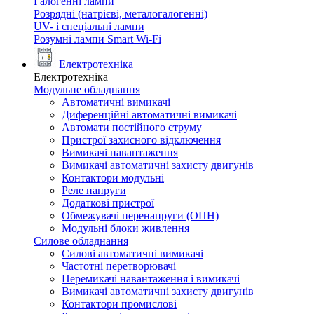
Галогенні лампи
Розрядні (натрієві, металогалогенні)
UV- і спеціальні лампи
Розумні лампи Smart Wi-Fi
Електротехніка
Електротехніка
Модульне обладнання
Автоматичні вимикачі
Диференційні автоматичні вимикачі
Автомати постійного струму
Пристрої захисного відключення
Вимикачі навантаження
Вимикачі автоматичні захисту двигунів
Контактори модульні
Реле напруги
Додаткові пристрої
Обмежувачі перенапруги (ОПН)
Модульні блоки живлення
Силове обладнання
Силові автоматичні вимикачі
Частотні перетворювачі
Перемикачі навантаження і вимикачі
Вимикачі автоматичні захисту двигунів
Контактори промислові