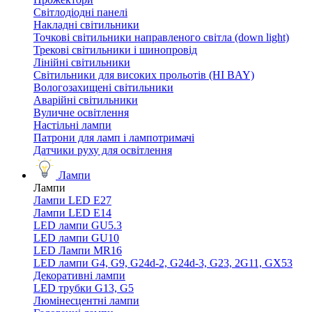
Світлодіодні панелі
Накладні світильники
Точкові світильники направленого світла (down light)
Трекові світильники і шинопровід
Лінійні світильники
Світильники для високих прольотів (HI BAY)
Вологозахищені світильники
Аварійні світильники
Вуличне освітлення
Настільні лампи
Патрони для ламп і лампотримачі
Датчики руху для освітлення
Лампи
Лампи
Лампи LED E27
Лампи LED Е14
LED лампи GU5.3
LED лампи GU10
LED Лампи MR16
LED лампи G4, G9, G24d-2, G24d-3, G23, 2G11, GX53
Декоративні лампи
LED трубки G13, G5
Люмінесцентні лампи