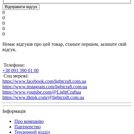
Відправити відгук
0
0
0
0
0
Немає відгуків про цей товар, станьте першим, залиште свій
відгук.
Телефони:
+38 093 390 01 00
Соц мережі:
https://www.facebook.com/lightcraft.com.ua
https://www.instagram.com/lightcraft.com.ua
https://www.youtube.com/@LightCraftua
https://www.tiktok.com/@lightcraft.com.ua
Інформація
Про компанію
Партнерство
Тендерний відділ