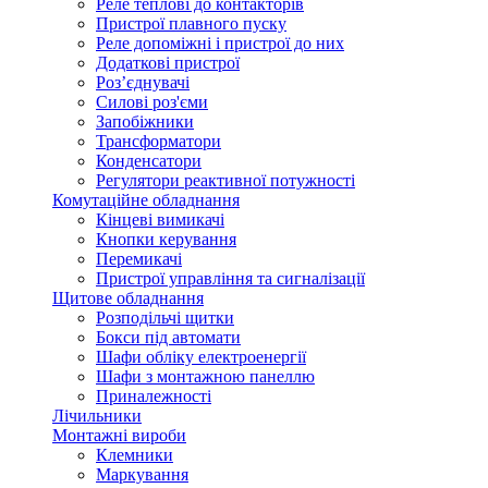
Реле теплові до контакторів
Пристрої плавного пуску
Реле допоміжні і пристрої до них
Додаткові пристрої
Роз’єднувачі
Силові роз'єми
Запобіжники
Трансформатори
Конденсатори
Регулятори реактивної потужності
Комутаційне обладнання
Кінцеві вимикачі
Кнопки керування
Перемикачі
Пристрої управління та сигналізації
Щитове обладнання
Розподільчі щитки
Бокси під автомати
Шафи обліку електроенергії
Шафи з монтажною панеллю
Приналежності
Лічильники
Монтажні вироби
Клемники
Маркування