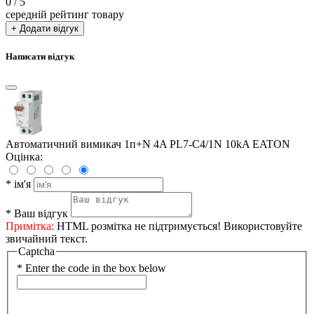
0
/ 5
середній рейтинг товару
+ Додати відгук
Написати відгук
Автоматичний вимикач 1п+N 4A PL7-C4/1N 10kA EATON
Оцінка:
*
ім'я
*
Ваш відгук
Примітка:
HTML розмітка не підтримується! Використовуйте
звичайний текст.
Captcha
*
Enter the code in the box below