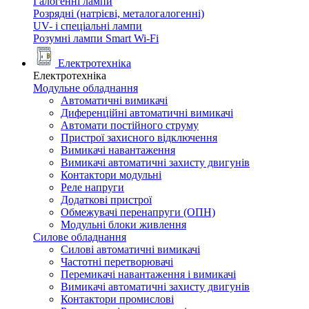
Галогенні лампи
Розрядні (натрієві, металогалогенні)
UV- і спеціальні лампи
Розумні лампи Smart Wi-Fi
Електротехніка
Електротехніка
Модульне обладнання
Автоматичні вимикачі
Диференційні автоматичні вимикачі
Автомати постійного струму
Пристрої захисного відключення
Вимикачі навантаження
Вимикачі автоматичні захисту двигунів
Контактори модульні
Реле напруги
Додаткові пристрої
Обмежувачі перенапруги (ОПН)
Модульні блоки живлення
Силове обладнання
Силові автоматичні вимикачі
Частотні перетворювачі
Перемикачі навантаження і вимикачі
Вимикачі автоматичні захисту двигунів
Контактори промислові