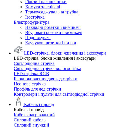
Гільзи і наконечники
Хомути та спіралі
Термоусаджувальна трубка
Ізострічка
Електрофурнітура
Накладні розетки і вимикачі
Вбудовані розетки і вимикачі
Подовжувачі
Каучукові розетки і вилки
LED-стрічка, блоки живлення і аксесуари
LED-стрічка, блоки живлення і аксесуари
Світлодіодна стрічка
Світлодіодна стрічка вологостійка
LED-стрічка RGB
Блоки живлення для лед стрічки
Неонова стрічка
Профіль для лед стрічки
Контролери і пульти для світлодіодної стрічки
Кабель і провід
Кабель і провід
Кабель нагрівальний
Силовий кабель
Силовий гнучкий