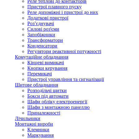
Реле теплові до контакторів
Пристрої плавного пуску
Реле допоміжні і пристрої до них
Додаткові пристрої
Роз’єднувачі
Силові роз'єми
Запобіжники
Трансформатори
Конденсатори
Регулятори реактивної потужності
Комутаційне обладнання
Кінцеві вимикачі
Кнопки керування
Перемикачі
Пристрої управління та сигналізації
Щитове обладнання
Розподільчі щитки
Бокси під автомати
Шафи обліку електроенергії
Шафи з монтажною панеллю
Приналежності
Лічильники
Монтажні вироби
Клемники
Маркування