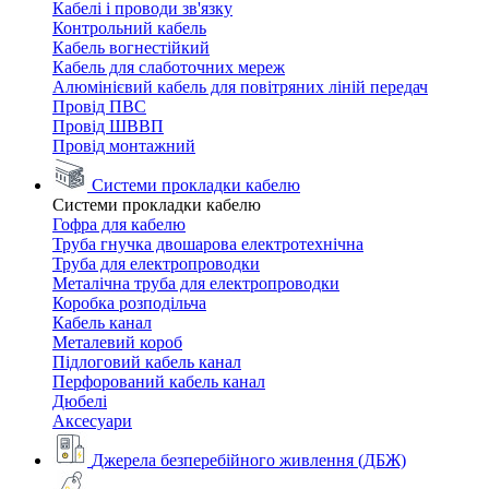
Кабелі і проводи зв'язку
Контрольний кабель
Кабель вогнестійкий
Кабель для слаботочних мереж
Алюмінієвий кабель для повітряних ліній передач
Провід ПВС
Провід ШВВП
Провід монтажний
Системи прокладки кабелю
Системи прокладки кабелю
Гофра для кабелю
Труба гнучка двошарова електротехнічна
Труба для електропроводки
Металічна труба для електропроводки
Коробка розподільча
Кабель канал
Металевий короб
Підлоговий кабель канал
Перфорований кабель канал
Дюбелі
Аксесуари
Джерела безперебійного живлення (ДБЖ)