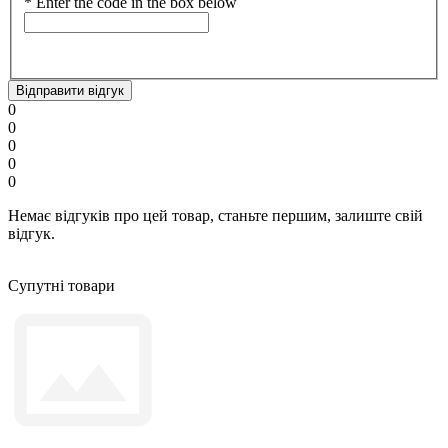
*
Enter the code in the box below
Відправити відгук
0
0
0
0
0
Немає відгуків про цей товар, станьте першим, залиште свій
відгук.
Супутні товари