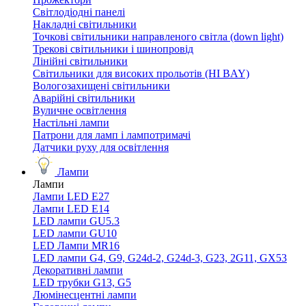
Світлодіодні панелі
Накладні світильники
Точкові світильники направленого світла (down light)
Трекові світильники і шинопровід
Лінійні світильники
Світильники для високих прольотів (HI BAY)
Вологозахищені світильники
Аварійні світильники
Вуличне освітлення
Настільні лампи
Патрони для ламп і лампотримачі
Датчики руху для освітлення
Лампи
Лампи
Лампи LED E27
Лампи LED Е14
LED лампи GU5.3
LED лампи GU10
LED Лампи MR16
LED лампи G4, G9, G24d-2, G24d-3, G23, 2G11, GX53
Декоративні лампи
LED трубки G13, G5
Люмінесцентні лампи