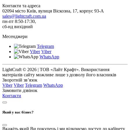
Контакти та адреса
02094 місто Київ, вулиця Віскозна, 17, корпус 93-А
sales@lightcraft.com.ua
пн-пт 8:50-17:30,
сб-нд вихідний
Месенджери
Telegram
Viber
Viber
WhatsApp
LightCraft © 2026 | ТОВ «Лайт Крафт». Використання
матеріалів сайту можливе лише з дозволу його власників
Зворотній зв’язок
Viber
Viber
Telegram
WhatsApp
Замовити дзвінок
Контакти
Який у вас бізнес?
Вкажіть який Ви покупець і ми відкриємо доступ до кабінету