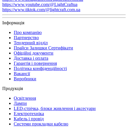
https://www.youtube.com/@LightCraftua
https://www.tiktok.com/@lightcraft.com.ua
Інформація
Про компанію
Партнерство
Тендерний відділ
Прайси Залишки Сертифікати
Офіційні документи
Доставка і оплата
Гарантія і повернення
Політика конфіденційності
Вакансії
Виробники
Продукція
Освітлення
Лампи
LED-стрічка, блоки живлення і аксесуари
Електротехніка
Кабель і провід
Системи прокладки кабелю