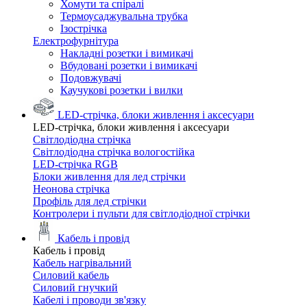
Хомути та спіралі
Термоусаджувальна трубка
Ізострічка
Електрофурнітура
Накладні розетки і вимикачі
Вбудовані розетки і вимикачі
Подовжувачі
Каучукові розетки і вилки
LED-стрічка, блоки живлення і аксесуари
LED-стрічка, блоки живлення і аксесуари
Світлодіодна стрічка
Світлодіодна стрічка вологостійка
LED-стрічка RGB
Блоки живлення для лед стрічки
Неонова стрічка
Профіль для лед стрічки
Контролери і пульти для світлодіодної стрічки
Кабель і провід
Кабель і провід
Кабель нагрівальний
Силовий кабель
Силовий гнучкий
Кабелі і проводи зв'язку