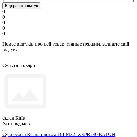
Відправити відгук
0
0
0
0
0
Немає відгуків про цей товар, станьте першим, залиште свій
відгук.
Супутні товари
склад Київ
Хіт продажів
Супресор з RC ланцюгом DILM32- XSPR240 EATON