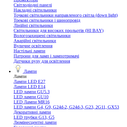
Світлодіодні панелі
Накладні світильники
Точкові світильники направленого світла (down light)
Трекові світильники і шинопровід
Лінійні світильники
Світильники для високих прольотів (HI BAY)
Вологозахищені світильники
Аварійні світильники
Вуличне освітлення
Настільні лампи
Патрони для ламп і лампотримачі
Датчики руху для освітлення
Лампи
Лампи
Лампи LED E27
Лампи LED Е14
LED лампи GU5.3
LED лампи GU10
LED Лампи MR16
LED лампи G4, G9, G24d-2, G24d-3, G23, 2G11, GX53
Декоративні лампи
LED трубки G13, G5
Люмінесцентні лампи