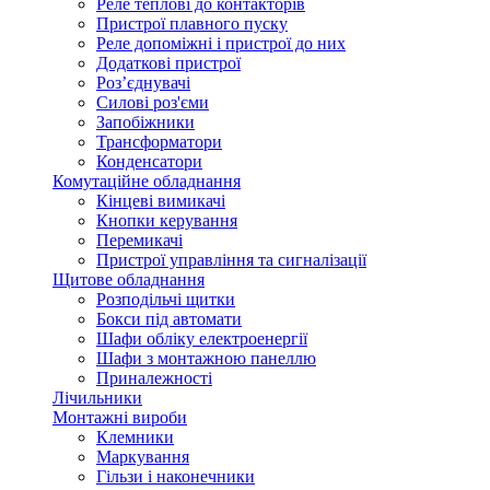
Реле теплові до контакторів
Пристрої плавного пуску
Реле допоміжні і пристрої до них
Додаткові пристрої
Роз’єднувачі
Силові роз'єми
Запобіжники
Трансформатори
Конденсатори
Комутаційне обладнання
Кінцеві вимикачі
Кнопки керування
Перемикачі
Пристрої управління та сигналізації
Щитове обладнання
Розподільчі щитки
Бокси під автомати
Шафи обліку електроенергії
Шафи з монтажною панеллю
Приналежності
Лічильники
Монтажні вироби
Клемники
Маркування
Гільзи і наконечники