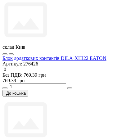
склад Київ
Блок додаткових контактів DILA-XHI22 EATON
Артикул:
276426
0
Без ПДВ: 769.39 грн
769.39 грн
До кошика