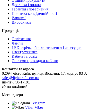
Офіційні документи
Доставка і оплата
Гарантія і повернення
Політика конфіденційності
Вакансії
Виробники
Продукція
Освітлення
Лампи
LED-стрічка, блоки живлення і аксесуари
Електротехніка
Кабель і провід
Системи прокладки кабелю
Контакти та адреса
02094 місто Київ, вулиця Віскозна, 17, корпус 93-А
sales@lightcraft.com.ua
пн-пт 8:50-17:30,
сб-нд вихідний
Месенджери
Telegram
Viber
Viber