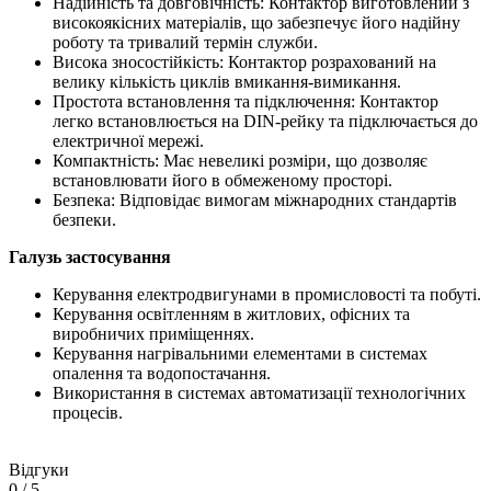
Надійність та довговічність: Контактор виготовлений з
високоякісних матеріалів, що забезпечує його надійну
роботу та тривалий термін служби.
Висока зносостійкість: Контактор розрахований на
велику кількість циклів вмикання-вимикання.
Простота встановлення та підключення: Контактор
легко встановлюється на DIN-рейку та підключається до
електричної мережі.
Компактність: Має невеликі розміри, що дозволяє
встановлювати його в обмеженому просторі.
Безпека: Відповідає вимогам міжнародних стандартів
безпеки.
Галузь застосування
Керування електродвигунами в промисловості та побуті.
Керування освітленням в житлових, офісних та
виробничих приміщеннях.
Керування нагрівальними елементами в системах
опалення та водопостачання.
Використання в системах автоматизації технологічних
процесів.
Відгуки
0
/ 5