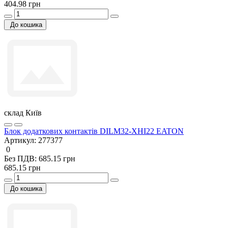
404.98 грн
До кошика
склад Київ
Блок додаткових контактів DILM32-XHI22 EATON
Артикул:
277377
0
Без ПДВ: 685.15 грн
685.15 грн
До кошика