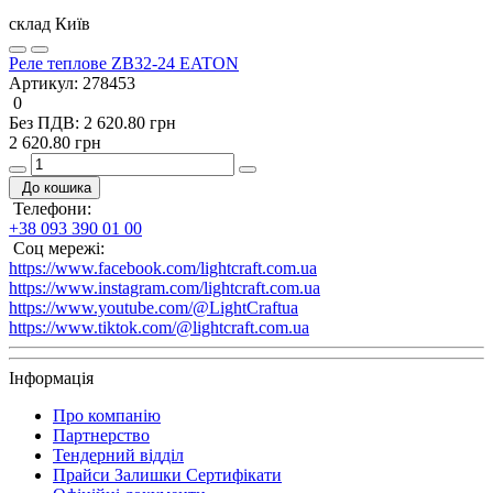
склад Київ
Реле теплове ZB32-24 EATON
Артикул:
278453
0
Без ПДВ: 2 620.80 грн
2 620.80 грн
До кошика
Телефони:
+38 093 390 01 00
Соц мережі:
https://www.facebook.com/lightcraft.com.ua
https://www.instagram.com/lightcraft.com.ua
https://www.youtube.com/@LightCraftua
https://www.tiktok.com/@lightcraft.com.ua
Інформація
Про компанію
Партнерство
Тендерний відділ
Прайси Залишки Сертифікати