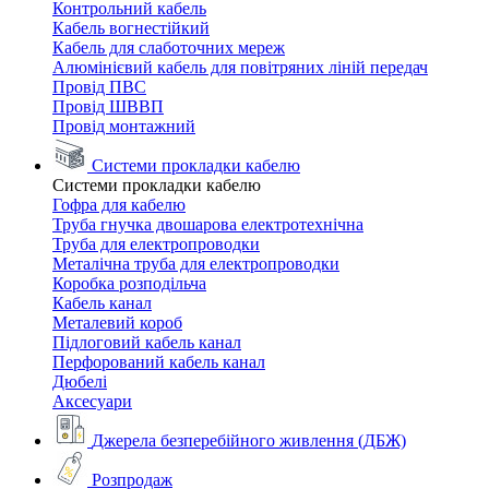
Контрольний кабель
Кабель вогнестійкий
Кабель для слаботочних мереж
Алюмінієвий кабель для повітряних ліній передач
Провід ПВС
Провід ШВВП
Провід монтажний
Системи прокладки кабелю
Системи прокладки кабелю
Гофра для кабелю
Труба гнучка двошарова електротехнічна
Труба для електропроводки
Металічна труба для електропроводки
Коробка розподільча
Кабель канал
Металевий короб
Підлоговий кабель канал
Перфорований кабель канал
Дюбелі
Аксесуари
Джерела безперебійного живлення (ДБЖ)
Розпродаж