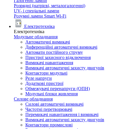
Галогенні лампи
Розрядні (натрієві, металогалогенні)
UV- і спеціальні лампи
Розумні лампи Smart Wi-Fi
Електротехніка
Електротехніка
Модульне обладнання
Автоматичні вимикачі
Диференційні автоматичні вимикачі
Автомати постійного струму
Пристрої захисного відключення
Вимикачі навантаження
Вимикачі автоматичні захисту двигунів
Контактори модульні
Реле напруги
Додаткові пристрої
Обмежувачі перенапруги (ОПН)
Модульні блоки живлення
Силове обладнання
Силові автоматичні вимикачі
Частотні перетворювачі
Перемикачі навантаження і вимикачі
Вимикачі автоматичні захисту двигунів
Контактори промислові