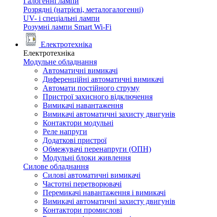
Галогенні лампи
Розрядні (натрієві, металогалогенні)
UV- і спеціальні лампи
Розумні лампи Smart Wi-Fi
Електротехніка
Електротехніка
Модульне обладнання
Автоматичні вимикачі
Диференційні автоматичні вимикачі
Автомати постійного струму
Пристрої захисного відключення
Вимикачі навантаження
Вимикачі автоматичні захисту двигунів
Контактори модульні
Реле напруги
Додаткові пристрої
Обмежувачі перенапруги (ОПН)
Модульні блоки живлення
Силове обладнання
Силові автоматичні вимикачі
Частотні перетворювачі
Перемикачі навантаження і вимикачі
Вимикачі автоматичні захисту двигунів
Контактори промислові