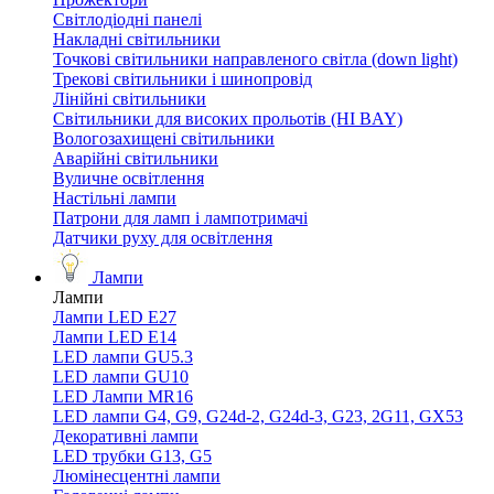
Світлодіодні панелі
Накладні світильники
Точкові світильники направленого світла (down light)
Трекові світильники і шинопровід
Лінійні світильники
Світильники для високих прольотів (HI BAY)
Вологозахищені світильники
Аварійні світильники
Вуличне освітлення
Настільні лампи
Патрони для ламп і лампотримачі
Датчики руху для освітлення
Лампи
Лампи
Лампи LED E27
Лампи LED Е14
LED лампи GU5.3
LED лампи GU10
LED Лампи MR16
LED лампи G4, G9, G24d-2, G24d-3, G23, 2G11, GX53
Декоративні лампи
LED трубки G13, G5
Люмінесцентні лампи