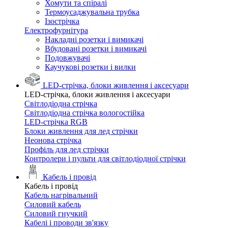
Хомути та спіралі
Термоусаджувальна трубка
Ізострічка
Електрофурнітура
Накладні розетки і вимикачі
Вбудовані розетки і вимикачі
Подовжувачі
Каучукові розетки і вилки
LED-стрічка, блоки живлення і аксесуари
LED-стрічка, блоки живлення і аксесуари
Світлодіодна стрічка
Світлодіодна стрічка вологостійка
LED-стрічка RGB
Блоки живлення для лед стрічки
Неонова стрічка
Профіль для лед стрічки
Контролери і пульти для світлодіодної стрічки
Кабель і провід
Кабель і провід
Кабель нагрівальний
Силовий кабель
Силовий гнучкий
Кабелі і проводи зв'язку