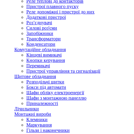
Реле теплові до контакторів
Пристрої плавного пуску
Реле допоміжні і пристрої до них
Додаткові пристрої
Роз’єднувачі
Силові роз'єми
Запобіжники
Трансформатори
Конденсатори
Комутаційне обладнання
Кінцеві вимикачі
Кнопки керування
Перемикачі
Пристрої управління та сигналізації
Щитове обладнання
Розподільчі щитки
Бокси під автомати
Шафи обліку електроенергії
Шафи з монтажною панеллю
Приналежності
Лічильники
Монтажні вироби
Клемники
Маркування
Гільзи і наконечники