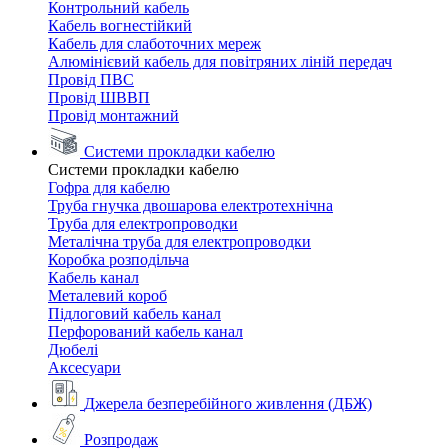
Контрольний кабель
Кабель вогнестійкий
Кабель для слаботочних мереж
Алюмінієвий кабель для повітряних ліній передач
Провід ПВС
Провід ШВВП
Провід монтажний
Системи прокладки кабелю
Системи прокладки кабелю
Гофра для кабелю
Труба гнучка двошарова електротехнічна
Труба для електропроводки
Металічна труба для електропроводки
Коробка розподільча
Кабель канал
Металевий короб
Підлоговий кабель канал
Перфорований кабель канал
Дюбелі
Аксесуари
Джерела безперебійного живлення (ДБЖ)
Розпродаж