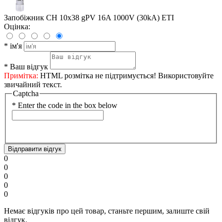
Запобіжник CH 10x38 gPV 16A 1000V (30kA) ETI
Оцінка:
*
ім'я
*
Ваш відгук
Примітка:
HTML розмітка не підтримується! Використовуйте
звичайний текст.
Captcha
*
Enter the code in the box below
Відправити відгук
0
0
0
0
0
Немає відгуків про цей товар, станьте першим, залиште свій
відгук.