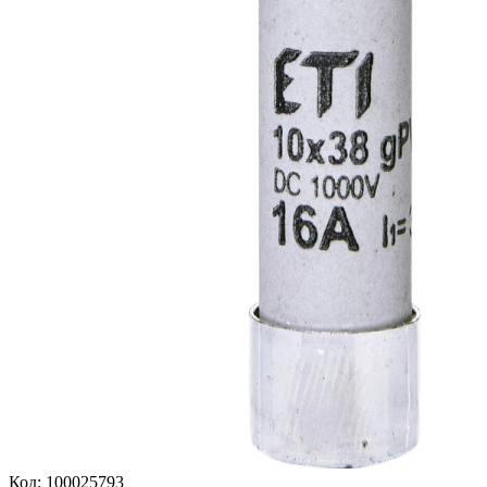
Код:
100025793