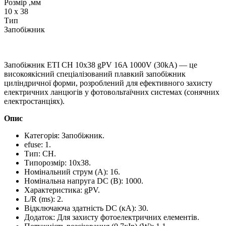
Розмір ,мм
10 x 38
Тип
Запобіжник
Запобіжник ETI CH 10x38 gPV 16A 1000V (30kA) — це
високоякісний спеціалізований плавкий запобіжник
циліндричної форми, розроблений для ефективного захисту
електричних ланцюгів у фотовольтаїчних системах (сонячних
електростанціях).
Опис
Категорія: Запобіжник.
efuse: 1.
Тип: CH.
Типорозмір: 10x38.
Номінальний струм (A): 16.
Номінальна напруга DC (В): 1000.
Характеристика: gPV.
L/R (ms): 2.
Відключаюча здатність DC (кA): 30.
Додаток: Для захисту фотоелектричних елементів.