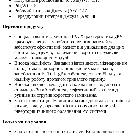
Потужність розсіювання (0,7xIn) (W): 1,1.
Pd (W): 2,6.
Робочий Інтеграл Джоуля (A²s): 147.
Переддуговий Інтеграл Джоуля (A²s): 48.
Переваги продукту
Спеціалізований захист для PV: Характеристика gPV
враховує специфіку роботи сонячних панелей та
забезпечує ефективний захист від унікальних для цих
систем надструмів, включаючи зворотні струми, які
можуть пошкодити модулі.
Висока надійність: Завдяки відповідності міжнародним
стандартам та використанню якісних матеріалів,
запобіжники ETI CH gPV забезпечують стабільну та
надійну роботу протягом тривалого терміну.
Висока відключаюча здатність: Здатність відключати
струми до 30 кА забезпечує ефективний захист від
руйнівних струмів короткого замикання.
Захист інвестицій: Надійний захист допомагає запобігти
виходу з ладу дороговартісних сонячних панелей,
інверторів та іншого обладнання PV-системи.
Галузь застосування
Захист стрінгів сонячних панелей: Встановлюються в