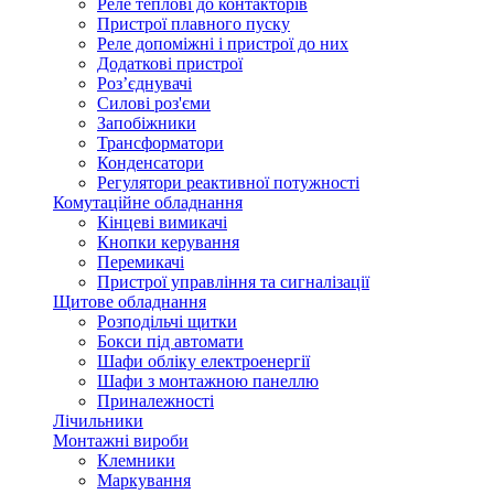
Реле теплові до контакторів
Пристрої плавного пуску
Реле допоміжні і пристрої до них
Додаткові пристрої
Роз’єднувачі
Силові роз'єми
Запобіжники
Трансформатори
Конденсатори
Регулятори реактивної потужності
Комутаційне обладнання
Кінцеві вимикачі
Кнопки керування
Перемикачі
Пристрої управління та сигналізації
Щитове обладнання
Розподільчі щитки
Бокси під автомати
Шафи обліку електроенергії
Шафи з монтажною панеллю
Приналежності
Лічильники
Монтажні вироби
Клемники
Маркування