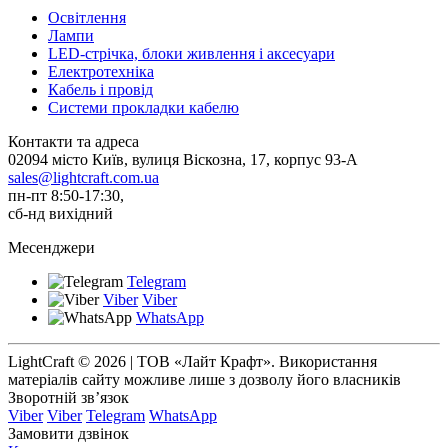
Освітлення
Лампи
LED-стрічка, блоки живлення і аксесуари
Електротехніка
Кабель і провід
Системи прокладки кабелю
Контакти та адреса
02094 місто Київ, вулиця Віскозна, 17, корпус 93-А
sales@lightcraft.com.ua
пн-пт 8:50-17:30,
сб-нд вихідний
Месенджери
Telegram
Viber
Viber
WhatsApp
LightCraft © 2026 | ТОВ «Лайт Крафт». Використання
матеріалів сайту можливе лише з дозволу його власників
Зворотній зв’язок
Viber
Viber
Telegram
WhatsApp
Замовити дзвінок