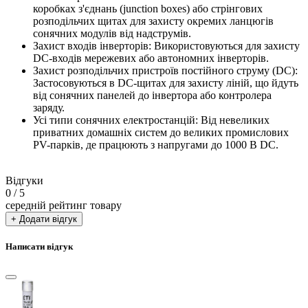
коробках з'єднань (junction boxes) або стрінгових
розподільчих щитах для захисту окремих ланцюгів
сонячних модулів від надструмів.
Захист входів інверторів: Використовуються для захисту
DC-входів мережевих або автономних інверторів.
Захист розподільчих пристроїв постійного струму (DC):
Застосовуються в DC-щитах для захисту ліній, що йдуть
від сонячних панелей до інвертора або контролера
заряду.
Усі типи сонячних електростанцій: Від невеликих
приватних домашніх систем до великих промислових
PV-парків, де працюють з напругами до 1000 В DC.
Відгуки
0
/ 5
середній рейтинг товару
+ Додати відгук
Написати відгук