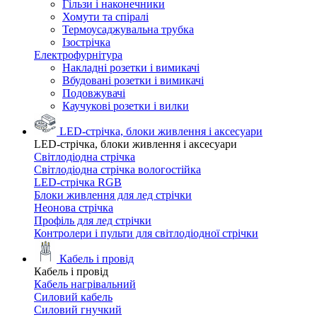
Гільзи і наконечники
Хомути та спіралі
Термоусаджувальна трубка
Ізострічка
Електрофурнітура
Накладні розетки і вимикачі
Вбудовані розетки і вимикачі
Подовжувачі
Каучукові розетки і вилки
LED-стрічка, блоки живлення і аксесуари
LED-стрічка, блоки живлення і аксесуари
Світлодіодна стрічка
Світлодіодна стрічка вологостійка
LED-стрічка RGB
Блоки живлення для лед стрічки
Неонова стрічка
Профіль для лед стрічки
Контролери і пульти для світлодіодної стрічки
Кабель і провід
Кабель і провід
Кабель нагрівальний
Силовий кабель
Силовий гнучкий