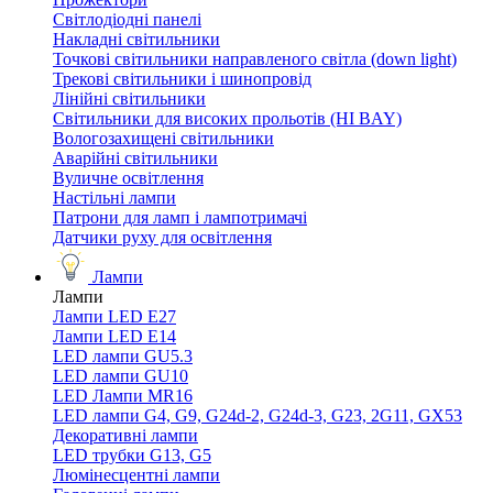
Світлодіодні панелі
Накладні світильники
Точкові світильники направленого світла (down light)
Трекові світильники і шинопровід
Лінійні світильники
Світильники для високих прольотів (HI BAY)
Вологозахищені світильники
Аварійні світильники
Вуличне освітлення
Настільні лампи
Патрони для ламп і лампотримачі
Датчики руху для освітлення
Лампи
Лампи
Лампи LED E27
Лампи LED Е14
LED лампи GU5.3
LED лампи GU10
LED Лампи MR16
LED лампи G4, G9, G24d-2, G24d-3, G23, 2G11, GX53
Декоративні лампи
LED трубки G13, G5
Люмінесцентні лампи