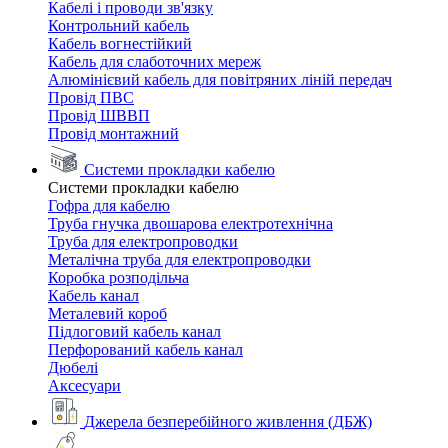
Кабелі і проводи зв'язку
Контрольний кабель
Кабель вогнестійкий
Кабель для слаботочних мереж
Алюмінієвий кабель для повітряних ліній передач
Провід ПВС
Провід ШВВП
Провід монтажний
Системи прокладки кабелю
Системи прокладки кабелю
Гофра для кабелю
Труба гнучка двошарова електротехнічна
Труба для електропроводки
Металічна труба для електропроводки
Коробка розподільча
Кабель канал
Металевий короб
Підлоговий кабель канал
Перфорований кабель канал
Дюбелі
Аксесуари
Джерела безперебійного живлення (ДБЖ)