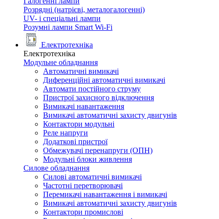
Галогенні лампи
Розрядні (натрієві, металогалогенні)
UV- і спеціальні лампи
Розумні лампи Smart Wi-Fi
Електротехніка
Електротехніка
Модульне обладнання
Автоматичні вимикачі
Диференційні автоматичні вимикачі
Автомати постійного струму
Пристрої захисного відключення
Вимикачі навантаження
Вимикачі автоматичні захисту двигунів
Контактори модульні
Реле напруги
Додаткові пристрої
Обмежувачі перенапруги (ОПН)
Модульні блоки живлення
Силове обладнання
Силові автоматичні вимикачі
Частотні перетворювачі
Перемикачі навантаження і вимикачі
Вимикачі автоматичні захисту двигунів
Контактори промислові