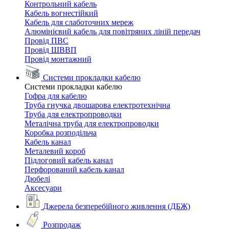
Контрольний кабель
Кабель вогнестійкий
Кабель для слаботочних мереж
Алюмінієвий кабель для повітряних ліній передач
Провід ПВС
Провід ШВВП
Провід монтажний
Системи прокладки кабелю
Системи прокладки кабелю
Гофра для кабелю
Труба гнучка двошарова електротехнічна
Труба для електропроводки
Металічна труба для електропроводки
Коробка розподільча
Кабель канал
Металевий короб
Підлоговий кабель канал
Перфорований кабель канал
Дюбелі
Аксесуари
Джерела безперебійного живлення (ДБЖ)
Розпродаж