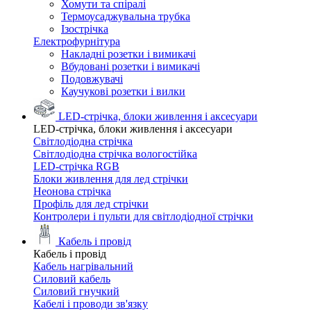
Хомути та спіралі
Термоусаджувальна трубка
Ізострічка
Електрофурнітура
Накладні розетки і вимикачі
Вбудовані розетки і вимикачі
Подовжувачі
Каучукові розетки і вилки
LED-стрічка, блоки живлення і аксесуари
LED-стрічка, блоки живлення і аксесуари
Світлодіодна стрічка
Світлодіодна стрічка вологостійка
LED-стрічка RGB
Блоки живлення для лед стрічки
Неонова стрічка
Профіль для лед стрічки
Контролери і пульти для світлодіодної стрічки
Кабель і провід
Кабель і провід
Кабель нагрівальний
Силовий кабель
Силовий гнучкий
Кабелі і проводи зв'язку