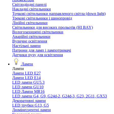
Світлодіодні панелі
Накладні світильники
Точкові світильники направленого світла (down light)
Трекові світильники і шинопровід
Лінійні світильники
Світильники для високих прольотів (HI BAY)
Вологозахищені світильники
Аварійні світильники
Вуличне освітлення
Настільні лампи
Патрони для ламп і лампотримачі
Датчики руху для освітлення
Лампи
Лампи
Лампи LED E27
Лампи LED Е14
LED лампи GU5.3
LED лампи GU10
LED Лампи MR16
LED лампи G4, G9, G24d-2, G24d-3, G23, 2G11, GX53
Декоративні лампи
LED трубки G13, G5
Люмінесцентні лампи