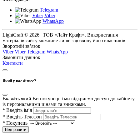
Telegram
Viber
Viber
WhatsApp
LightCraft © 2026 | ТОВ «Лайт Крафт». Використання
матеріалів сайту можливе лише з дозволу його власників
Зворотній зв’язок
Viber
Viber
Telegram
WhatsApp
Замовити дзвінок
Контакти
Який у вас бізнес?
Вкажіть який Ви покупець і ми відкриємо доступ до кабінету
із персональними цінами та знижками.
*
Введіть ім’я
*
Введіть Телефон
*
Покупець
Відправити