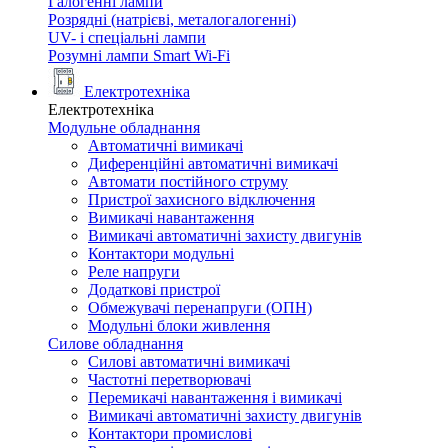
Галогенні лампи
Розрядні (натрієві, металогалогенні)
UV- і спеціальні лампи
Розумні лампи Smart Wi-Fi
Електротехніка
Електротехніка
Модульне обладнання
Автоматичні вимикачі
Диференційні автоматичні вимикачі
Автомати постійного струму
Пристрої захисного відключення
Вимикачі навантаження
Вимикачі автоматичні захисту двигунів
Контактори модульні
Реле напруги
Додаткові пристрої
Обмежувачі перенапруги (ОПН)
Модульні блоки живлення
Силове обладнання
Силові автоматичні вимикачі
Частотні перетворювачі
Перемикачі навантаження і вимикачі
Вимикачі автоматичні захисту двигунів
Контактори промислові