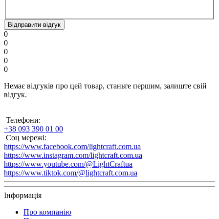
Відправити відгук
0
0
0
0
0
Немає відгуків про цей товар, станьте першим, залиште свій
відгук.
Телефони:
+38 093 390 01 00
Соц мережі:
https://www.facebook.com/lightcraft.com.ua
https://www.instagram.com/lightcraft.com.ua
https://www.youtube.com/@LightCraftua
https://www.tiktok.com/@lightcraft.com.ua
Інформація
Про компанію