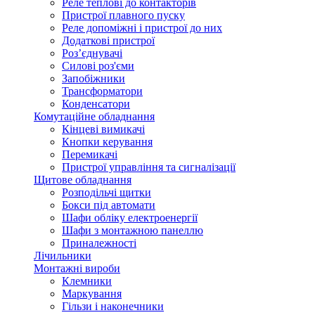
Реле теплові до контакторів
Пристрої плавного пуску
Реле допоміжні і пристрої до них
Додаткові пристрої
Роз’єднувачі
Силові роз'єми
Запобіжники
Трансформатори
Конденсатори
Комутаційне обладнання
Кінцеві вимикачі
Кнопки керування
Перемикачі
Пристрої управління та сигналізації
Щитове обладнання
Розподільчі щитки
Бокси під автомати
Шафи обліку електроенергії
Шафи з монтажною панеллю
Приналежності
Лічильники
Монтажні вироби
Клемники
Маркування
Гільзи і наконечники