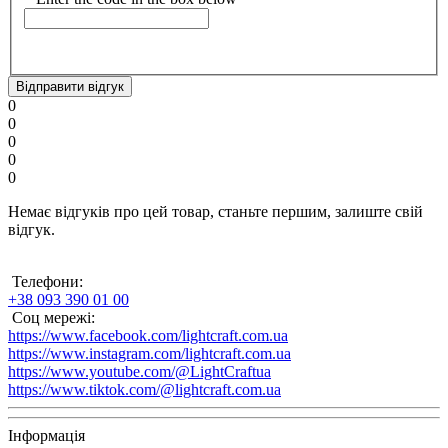
Відправити відгук
0
0
0
0
0
Немає відгуків про цей товар, станьте першим, залиште свій
відгук.
Телефони:
+38 093 390 01 00
Соц мережі:
https://www.facebook.com/lightcraft.com.ua
https://www.instagram.com/lightcraft.com.ua
https://www.youtube.com/@LightCraftua
https://www.tiktok.com/@lightcraft.com.ua
Інформація