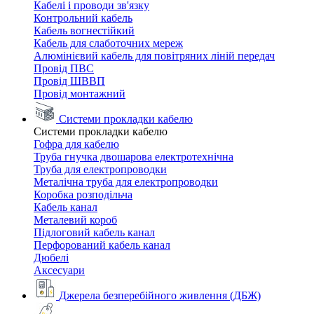
Кабелі і проводи зв'язку
Контрольний кабель
Кабель вогнестійкий
Кабель для слаботочних мереж
Алюмінієвий кабель для повітряних ліній передач
Провід ПВС
Провід ШВВП
Провід монтажний
Системи прокладки кабелю
Системи прокладки кабелю
Гофра для кабелю
Труба гнучка двошарова електротехнічна
Труба для електропроводки
Металічна труба для електропроводки
Коробка розподільча
Кабель канал
Металевий короб
Підлоговий кабель канал
Перфорований кабель канал
Дюбелі
Аксесуари
Джерела безперебійного живлення (ДБЖ)