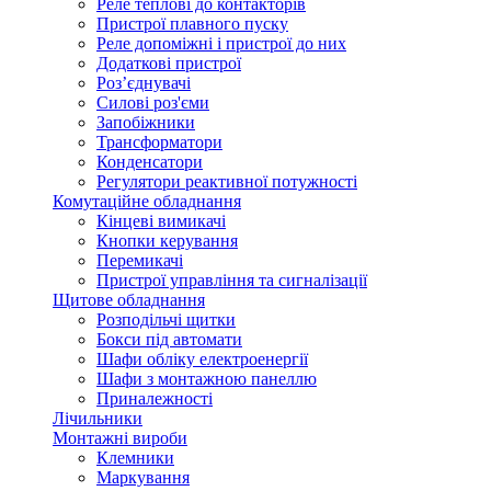
Реле теплові до контакторів
Пристрої плавного пуску
Реле допоміжні і пристрої до них
Додаткові пристрої
Роз’єднувачі
Силові роз'єми
Запобіжники
Трансформатори
Конденсатори
Регулятори реактивної потужності
Комутаційне обладнання
Кінцеві вимикачі
Кнопки керування
Перемикачі
Пристрої управління та сигналізації
Щитове обладнання
Розподільчі щитки
Бокси під автомати
Шафи обліку електроенергії
Шафи з монтажною панеллю
Приналежності
Лічильники
Монтажні вироби
Клемники
Маркування