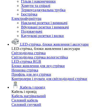
Гільзи і наконечники
Хомути та спіралі
Термоусаджувальна трубка
Ізострічка
Електрофурнітура
Накладні розетки і вимикачі
Вбудовані розетки і вимикачі
Подовжувачі
Каучукові розетки і вилки
LED-стрічка, блоки живлення і аксесуари
LED-стрічка, блоки живлення і аксесуари
Світлодіодна стрічка
Світлодіодна стрічка вологостійка
LED-стрічка RGB
Блоки живлення для лед стрічки
Неонова стрічка
Профіль для лед стрічки
Контролери і пульти для світлодіодної стрічки
Кабель і провід
Кабель і провід
Кабель нагрівальний
Силовий кабель
Силовий гнучкий