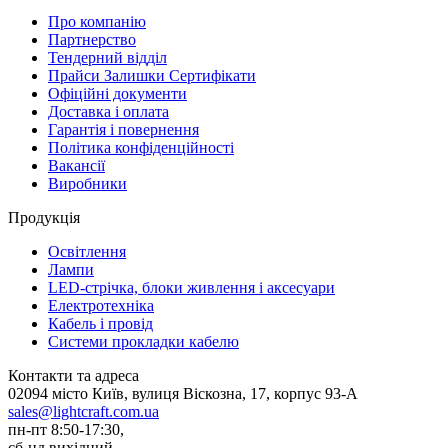
Про компанію
Партнерство
Тендерний відділ
Прайси Залишки Сертифікати
Офіційні документи
Доставка і оплата
Гарантія і повернення
Політика конфіденційності
Вакансії
Виробники
Продукція
Освітлення
Лампи
LED-стрічка, блоки живлення і аксесуари
Електротехніка
Кабель і провід
Системи прокладки кабелю
Контакти та адреса
02094 місто Київ, вулиця Віскозна, 17, корпус 93-А
sales@lightcraft.com.ua
пн-пт 8:50-17:30,
сб-нд вихідний