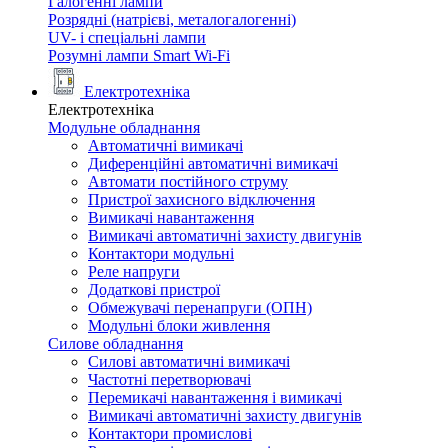
Галогенні лампи
Розрядні (натрієві, металогалогенні)
UV- і спеціальні лампи
Розумні лампи Smart Wi-Fi
Електротехніка
Електротехніка
Модульне обладнання
Автоматичні вимикачі
Диференційні автоматичні вимикачі
Автомати постійного струму
Пристрої захисного відключення
Вимикачі навантаження
Вимикачі автоматичні захисту двигунів
Контактори модульні
Реле напруги
Додаткові пристрої
Обмежувачі перенапруги (ОПН)
Модульні блоки живлення
Силове обладнання
Силові автоматичні вимикачі
Частотні перетворювачі
Перемикачі навантаження і вимикачі
Вимикачі автоматичні захисту двигунів
Контактори промислові