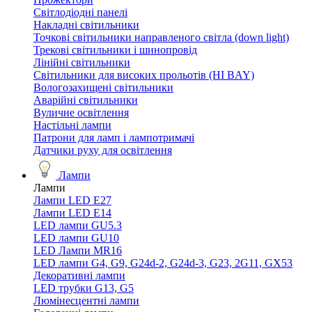
Світлодіодні панелі
Накладні світильники
Точкові світильники направленого світла (down light)
Трекові світильники і шинопровід
Лінійні світильники
Світильники для високих прольотів (HI BAY)
Вологозахищені світильники
Аварійні світильники
Вуличне освітлення
Настільні лампи
Патрони для ламп і лампотримачі
Датчики руху для освітлення
Лампи
Лампи
Лампи LED E27
Лампи LED Е14
LED лампи GU5.3
LED лампи GU10
LED Лампи MR16
LED лампи G4, G9, G24d-2, G24d-3, G23, 2G11, GX53
Декоративні лампи
LED трубки G13, G5
Люмінесцентні лампи