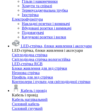
Гільзи і наконечники
Хомути та спіралі
Термоусаджувальна трубка
Ізострічка
Електрофурнітура
Накладні розетки і вимикачі
Вбудовані розетки і вимикачі
Подовжувачі
Каучукові розетки і вилки
LED-стрічка, блоки живлення і аксесуари
LED-стрічка, блоки живлення і аксесуари
Світлодіодна стрічка
Світлодіодна стрічка вологостійка
LED-стрічка RGB
Блоки живлення для лед стрічки
Неонова стрічка
Профіль для лед стрічки
Контролери і пульти для світлодіодної стрічки
Кабель і провід
Кабель і провід
Кабель нагрівальний
Силовий кабель
Силовий гнучкий