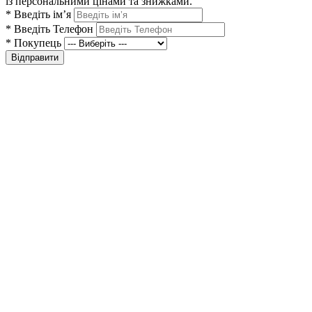
із персональними цінами та знижками.
*
Введіть ім’я
*
Введіть Телефон
*
Покупець
Відправити