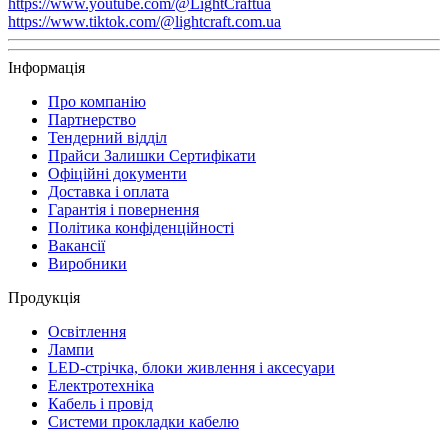
https://www.youtube.com/@LightCraftua
https://www.tiktok.com/@lightcraft.com.ua
Інформація
Про компанію
Партнерство
Тендерний відділ
Прайси Залишки Сертифікати
Офіційні документи
Доставка і оплата
Гарантія і повернення
Політика конфіденційності
Вакансії
Виробники
Продукція
Освітлення
Лампи
LED-стрічка, блоки живлення і аксесуари
Електротехніка
Кабель і провід
Системи прокладки кабелю