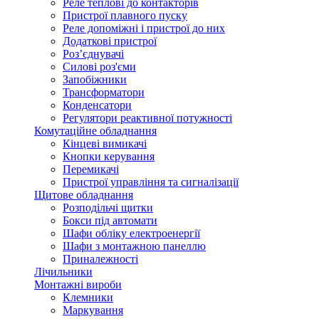
Реле теплові до контакторів
Пристрої плавного пуску
Реле допоміжні і пристрої до них
Додаткові пристрої
Роз’єднувачі
Силові роз'єми
Запобіжники
Трансформатори
Конденсатори
Регулятори реактивної потужності
Комутаційне обладнання
Кінцеві вимикачі
Кнопки керування
Перемикачі
Пристрої управління та сигналізації
Щитове обладнання
Розподільчі щитки
Бокси під автомати
Шафи обліку електроенергії
Шафи з монтажною панеллю
Приналежності
Лічильники
Монтажні вироби
Клемники
Маркування