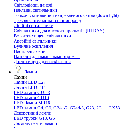
Світлодіодні панелі
Накладні світильники
Точкові світильники направленого світла (down light)
Трекові світильники і шинопровід
Лінійні світильники
Світильники для високих прольотів (HI BAY)
Вологозахищені світильники
Аварійні світильники
Вуличне освітлення
Настільні лампи
Патрони для ламп і лампотримачі
Датчики руху для освітлення
Лампи
Лампи
Лампи LED E27
Лампи LED Е14
LED лампи GU5.3
LED лампи GU10
LED Лампи MR16
LED лампи G4, G9, G24d-2, G24d-3, G23, 2G11, GX53
Декоративні лампи
LED трубки G13, G5
Люмінесцентні лампи