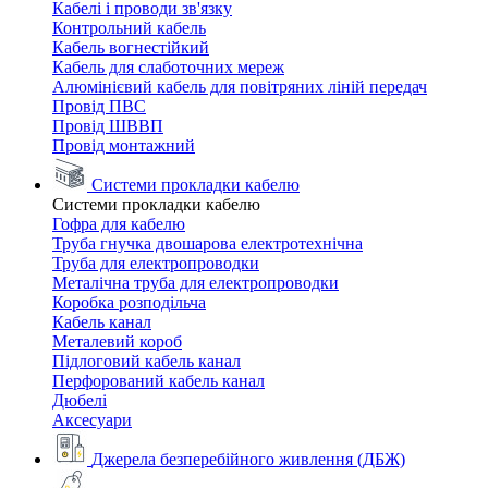
Кабелі і проводи зв'язку
Контрольний кабель
Кабель вогнестійкий
Кабель для слаботочних мереж
Алюмінієвий кабель для повітряних ліній передач
Провід ПВС
Провід ШВВП
Провід монтажний
Системи прокладки кабелю
Системи прокладки кабелю
Гофра для кабелю
Труба гнучка двошарова електротехнічна
Труба для електропроводки
Металічна труба для електропроводки
Коробка розподільча
Кабель канал
Металевий короб
Підлоговий кабель канал
Перфорований кабель канал
Дюбелі
Аксесуари
Джерела безперебійного живлення (ДБЖ)