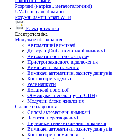
Галогенні лампи
Розрядні (натрієві, металогалогенні)
UV- і спеціальні лампи
Розумні лампи Smart Wi-Fi
Електротехніка
Електротехніка
Модульне обладнання
Автоматичні вимикачі
Диференційні автоматичні вимикачі
Автомати постійного струму
Пристрої захисного відключення
Вимикачі навантаження
Вимикачі автоматичні захисту двигунів
Контактори модульні
Реле напруги
Додаткові пристрої
Обмежувачі перенапруги (ОПН)
Модульні блоки живлення
Силове обладнання
Силові автоматичні вимикачі
Частотні перетворювачі
Перемикачі навантаження і вимикачі
Вимикачі автоматичні захисту двигунів
Контактори промислові