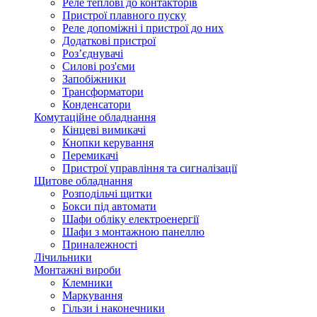
Реле теплові до контакторів
Пристрої плавного пуску
Реле допоміжні і пристрої до них
Додаткові пристрої
Роз’єднувачі
Силові роз'єми
Запобіжники
Трансформатори
Конденсатори
Комутаційне обладнання
Кінцеві вимикачі
Кнопки керування
Перемикачі
Пристрої управління та сигналізації
Щитове обладнання
Розподільчі щитки
Бокси під автомати
Шафи обліку електроенергії
Шафи з монтажною панеллю
Приналежності
Лічильники
Монтажні вироби
Клемники
Маркування
Гільзи і наконечники