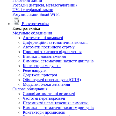
Галогенні лампи
Розрядні (натрієві, металогалогенні)
UV- і спеціальні лампи
Розумні лампи Smart Wi-Fi
Електротехніка
Електротехніка
Модульне обладнання
Автоматичні вимикачі
Диференційні автоматичні вимикачі
Автомати постійного струму
Пристрої захисного відключення
Вимикачі навантаження
Вимикачі автоматичні захисту двигунів
Контактори модульні
Реле напруги
Додаткові пристрої
Обмежувачі перенапруги (ОПН)
Модульні блоки живлення
Силове обладнання
Силові автоматичні вимикачі
Частотні перетворювачі
Перемикачі навантаження і вимикачі
Вимикачі автоматичні захисту двигунів
Контактори промислові