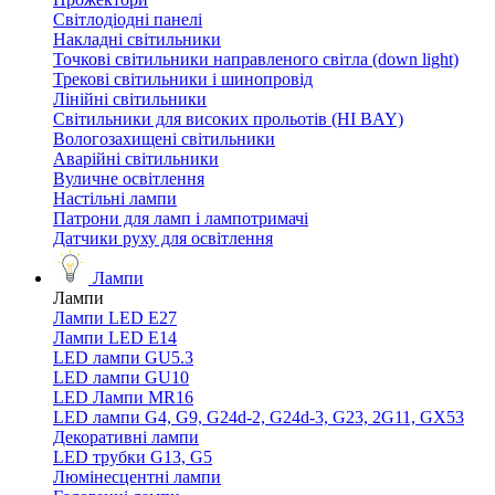
Світлодіодні панелі
Накладні світильники
Точкові світильники направленого світла (down light)
Трекові світильники і шинопровід
Лінійні світильники
Світильники для високих прольотів (HI BAY)
Вологозахищені світильники
Аварійні світильники
Вуличне освітлення
Настільні лампи
Патрони для ламп і лампотримачі
Датчики руху для освітлення
Лампи
Лампи
Лампи LED E27
Лампи LED Е14
LED лампи GU5.3
LED лампи GU10
LED Лампи MR16
LED лампи G4, G9, G24d-2, G24d-3, G23, 2G11, GX53
Декоративні лампи
LED трубки G13, G5
Люмінесцентні лампи