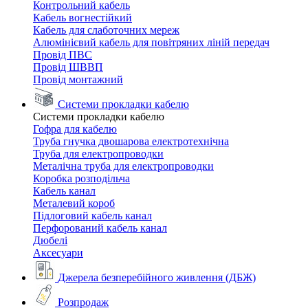
Контрольний кабель
Кабель вогнестійкий
Кабель для слаботочних мереж
Алюмінієвий кабель для повітряних ліній передач
Провід ПВС
Провід ШВВП
Провід монтажний
Системи прокладки кабелю
Системи прокладки кабелю
Гофра для кабелю
Труба гнучка двошарова електротехнічна
Труба для електропроводки
Металічна труба для електропроводки
Коробка розподільча
Кабель канал
Металевий короб
Підлоговий кабель канал
Перфорований кабель канал
Дюбелі
Аксесуари
Джерела безперебійного живлення (ДБЖ)
Розпродаж