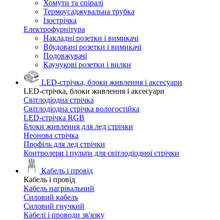
Хомути та спіралі
Термоусаджувальна трубка
Ізострічка
Електрофурнітура
Накладні розетки і вимикачі
Вбудовані розетки і вимикачі
Подовжувачі
Каучукові розетки і вилки
LED-стрічка, блоки живлення і аксесуари
LED-стрічка, блоки живлення і аксесуари
Світлодіодна стрічка
Світлодіодна стрічка вологостійка
LED-стрічка RGB
Блоки живлення для лед стрічки
Неонова стрічка
Профіль для лед стрічки
Контролери і пульти для світлодіодної стрічки
Кабель і провід
Кабель і провід
Кабель нагрівальний
Силовий кабель
Силовий гнучкий
Кабелі і проводи зв'язку