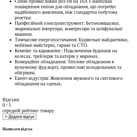
Синій промисловий роз’єм на 16А є найбільш
поширеним типом для обладнання, що потребує
надійнішого живлення, ніж стандартна побутова
розетка:
Професійний електроінструмент: Бетономішалки,
зварювальні інвертори, компресори та шліфувальні
машини.
Тимчасове енергопостачання: Будівельні майданчики,
мобільні майстерні, гаражі та СТО.
Кемпінг та караванінг: Підключення будинків на
колесах, трейлерів та катерів у маринах.
Комерційне обладнання: Теплове обладнання в
вуличному фуд-корті, промислові холодильники та
обігрівачі.
Евент-індустрія: Живлення звукового та світлового
обладнання на сценах.
Відгуки
0
/ 5
середній рейтинг товару
+ Додати відгук
Написати відгук