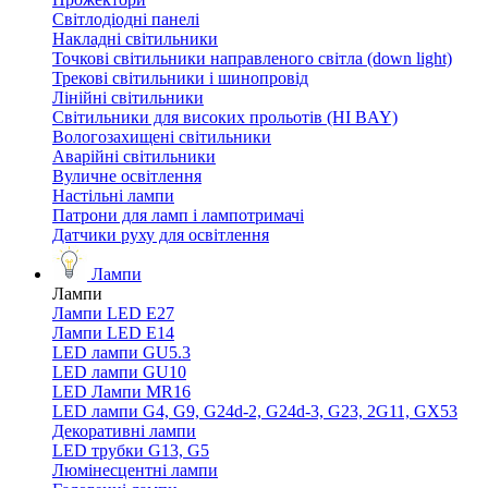
Світлодіодні панелі
Накладні світильники
Точкові світильники направленого світла (down light)
Трекові світильники і шинопровід
Лінійні світильники
Світильники для високих прольотів (HI BAY)
Вологозахищені світильники
Аварійні світильники
Вуличне освітлення
Настільні лампи
Патрони для ламп і лампотримачі
Датчики руху для освітлення
Лампи
Лампи
Лампи LED E27
Лампи LED Е14
LED лампи GU5.3
LED лампи GU10
LED Лампи MR16
LED лампи G4, G9, G24d-2, G24d-3, G23, 2G11, GX53
Декоративні лампи
LED трубки G13, G5
Люмінесцентні лампи