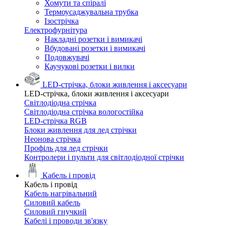
Хомути та спіралі
Термоусаджувальна трубка
Ізострічка
Електрофурнітура
Накладні розетки і вимикачі
Вбудовані розетки і вимикачі
Подовжувачі
Каучукові розетки і вилки
LED-стрічка, блоки живлення і аксесуари
LED-стрічка, блоки живлення і аксесуари
Світлодіодна стрічка
Світлодіодна стрічка вологостійка
LED-стрічка RGB
Блоки живлення для лед стрічки
Неонова стрічка
Профіль для лед стрічки
Контролери і пульти для світлодіодної стрічки
Кабель і провід
Кабель і провід
Кабель нагрівальний
Силовий кабель
Силовий гнучкий
Кабелі і проводи зв'язку