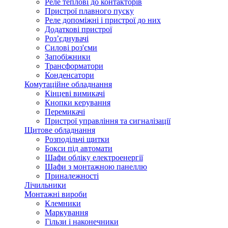
Реле теплові до контакторів
Пристрої плавного пуску
Реле допоміжні і пристрої до них
Додаткові пристрої
Роз’єднувачі
Силові роз'єми
Запобіжники
Трансформатори
Конденсатори
Комутаційне обладнання
Кінцеві вимикачі
Кнопки керування
Перемикачі
Пристрої управління та сигналізації
Щитове обладнання
Розподільчі щитки
Бокси під автомати
Шафи обліку електроенергії
Шафи з монтажною панеллю
Приналежності
Лічильники
Монтажні вироби
Клемники
Маркування
Гільзи і наконечники