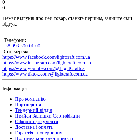
0
0
Немає відгуків про цей товар, станьте першим, залиште свій
відгук.
Телефони:
+38 093 390 01 00
Соц мережі:
https://www.facebook.com/lightcraft.com.ua
https://www.instagram.com/lightcraft.com.ua
https://www.youtube.com/@LightCraftua
https://www.tiktok.com/@lightcraft.com.ua
Інформація
Про компанію
Партнерство
Тендерний відділ
Прайси Залишки Сертифікати
Офіційні документи
Доставка і оплата
Гарантія і повернення
Політика конфіденційності