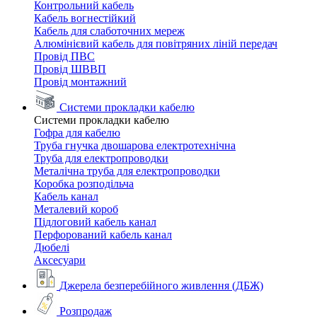
Контрольний кабель
Кабель вогнестійкий
Кабель для слаботочних мереж
Алюмінієвий кабель для повітряних ліній передач
Провід ПВС
Провід ШВВП
Провід монтажний
Системи прокладки кабелю
Системи прокладки кабелю
Гофра для кабелю
Труба гнучка двошарова електротехнічна
Труба для електропроводки
Металічна труба для електропроводки
Коробка розподільча
Кабель канал
Металевий короб
Підлоговий кабель канал
Перфорований кабель канал
Дюбелі
Аксесуари
Джерела безперебійного живлення (ДБЖ)
Розпродаж