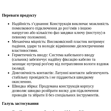
Переваги продукту
Надійність з’єднання: Конструкція виключає можливість
помилкового підключення до роз’ємів з іншою
напругою або кількістю фаз завдяки ключу (виступу) в
певному положенні.
Механічна міцність: Високоякісний пластик витримує
падіння, удари та володіє відмінними діелектричними
властивостями.
Герметичність вводу: Система кабельного вводу
(сальник) забезпечує надійну фіксацію кабелю та
захищає нутрощі роз'єму від потрапляння вологи вздовж
ізоляції.
Довговічність контактів: Латунні контакти забезпечують
стабільну провідність і не піддаються швидкому
окисленню.
Швидка збірка: Продумана конструкція корпусу
дозволяє швидко розібрати вилку для підключення
проводів та зібрати її без спеціальних інструментів.
Галузь застосування