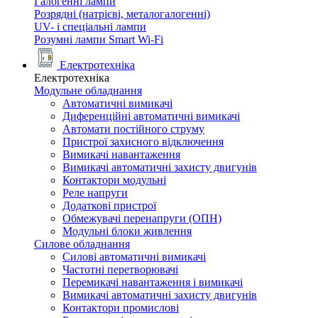
Галогенні лампи
Розрядні (натрієві, металогалогенні)
UV- і спеціальні лампи
Розумні лампи Smart Wi-Fi
Електротехніка
Електротехніка
Модульне обладнання
Автоматичні вимикачі
Диференційні автоматичні вимикачі
Автомати постійного струму
Пристрої захисного відключення
Вимикачі навантаження
Вимикачі автоматичні захисту двигунів
Контактори модульні
Реле напруги
Додаткові пристрої
Обмежувачі перенапруги (ОПН)
Модульні блоки живлення
Силове обладнання
Силові автоматичні вимикачі
Частотні перетворювачі
Перемикачі навантаження і вимикачі
Вимикачі автоматичні захисту двигунів
Контактори промислові