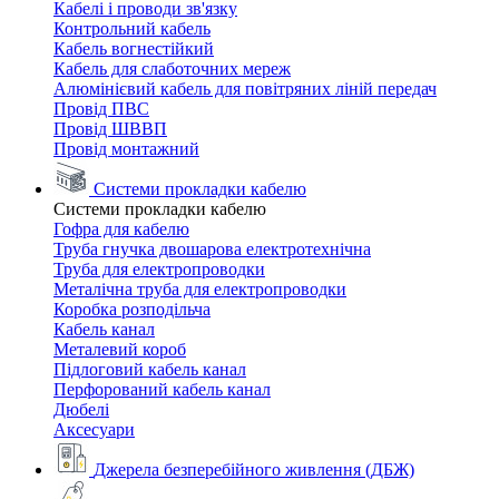
Кабелі і проводи зв'язку
Контрольний кабель
Кабель вогнестійкий
Кабель для слаботочних мереж
Алюмінієвий кабель для повітряних ліній передач
Провід ПВС
Провід ШВВП
Провід монтажний
Системи прокладки кабелю
Системи прокладки кабелю
Гофра для кабелю
Труба гнучка двошарова електротехнічна
Труба для електропроводки
Металічна труба для електропроводки
Коробка розподільча
Кабель канал
Металевий короб
Підлоговий кабель канал
Перфорований кабель канал
Дюбелі
Аксесуари
Джерела безперебійного живлення (ДБЖ)