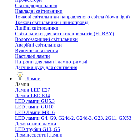
Світлодіодні панелі
Накладні світильники
Точкові світильники направленого світла (down light)
Трекові світильники і шинопровід
Лінійні світильники
Світильники для високих прольотів (HI BAY)
Вологозахищені світильники
Аварійні світильники
Вуличне освітлення
Настільні лампи
Патрони для ламп і лампотримачі
Датчики руху для освітлення
Лампи
Лампи
Лампи LED E27
Лампи LED Е14
LED лампи GU5.3
LED лампи GU10
LED Лампи MR16
LED лампи G4, G9, G24d-2, G24d-3, G23, 2G11, GX53
Декоративні лампи
LED трубки G13, G5
Люмінесцентні лампи