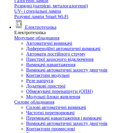
Галогенні лампи
Розрядні (натрієві, металогалогенні)
UV- і спеціальні лампи
Розумні лампи Smart Wi-Fi
Електротехніка
Електротехніка
Модульне обладнання
Автоматичні вимикачі
Диференційні автоматичні вимикачі
Автомати постійного струму
Пристрої захисного відключення
Вимикачі навантаження
Вимикачі автоматичні захисту двигунів
Контактори модульні
Реле напруги
Додаткові пристрої
Обмежувачі перенапруги (ОПН)
Модульні блоки живлення
Силове обладнання
Силові автоматичні вимикачі
Частотні перетворювачі
Перемикачі навантаження і вимикачі
Вимикачі автоматичні захисту двигунів
Контактори промислові