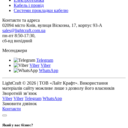
Електротехніка
Кабель і провід
Системи прокладки кабелю
Контакти та адреса
02094 місто Київ, вулиця Віскозна, 17, корпус 93-А
sales@lightcraft.com.ua
пн-пт 8:50-17:30,
сб-нд вихідний
Месенджери
Telegram
Viber
Viber
WhatsApp
LightCraft © 2026 | ТОВ «Лайт Крафт». Використання
матеріалів сайту можливе лише з дозволу його власників
Зворотній зв’язок
Viber
Viber
Telegram
WhatsApp
Замовити дзвінок
Контакти
Який у вас бізнес?