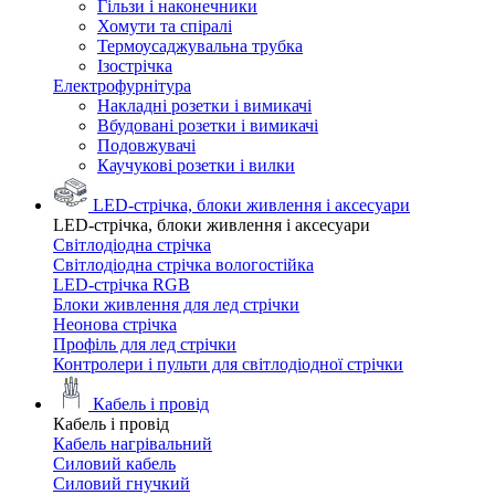
Гільзи і наконечники
Хомути та спіралі
Термоусаджувальна трубка
Ізострічка
Електрофурнітура
Накладні розетки і вимикачі
Вбудовані розетки і вимикачі
Подовжувачі
Каучукові розетки і вилки
LED-стрічка, блоки живлення і аксесуари
LED-стрічка, блоки живлення і аксесуари
Світлодіодна стрічка
Світлодіодна стрічка вологостійка
LED-стрічка RGB
Блоки живлення для лед стрічки
Неонова стрічка
Профіль для лед стрічки
Контролери і пульти для світлодіодної стрічки
Кабель і провід
Кабель і провід
Кабель нагрівальний
Силовий кабель
Силовий гнучкий