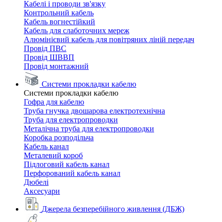
Кабелі і проводи зв'язку
Контрольний кабель
Кабель вогнестійкий
Кабель для слаботочних мереж
Алюмінієвий кабель для повітряних ліній передач
Провід ПВС
Провід ШВВП
Провід монтажний
Системи прокладки кабелю
Системи прокладки кабелю
Гофра для кабелю
Труба гнучка двошарова електротехнічна
Труба для електропроводки
Металічна труба для електропроводки
Коробка розподільча
Кабель канал
Металевий короб
Підлоговий кабель канал
Перфорований кабель канал
Дюбелі
Аксесуари
Джерела безперебійного живлення (ДБЖ)