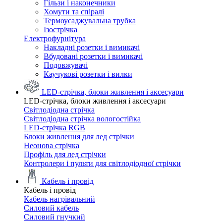
Гільзи і наконечники
Хомути та спіралі
Термоусаджувальна трубка
Ізострічка
Електрофурнітура
Накладні розетки і вимикачі
Вбудовані розетки і вимикачі
Подовжувачі
Каучукові розетки і вилки
LED-стрічка, блоки живлення і аксесуари
LED-стрічка, блоки живлення і аксесуари
Світлодіодна стрічка
Світлодіодна стрічка вологостійка
LED-стрічка RGB
Блоки живлення для лед стрічки
Неонова стрічка
Профіль для лед стрічки
Контролери і пульти для світлодіодної стрічки
Кабель і провід
Кабель і провід
Кабель нагрівальний
Силовий кабель
Силовий гнучкий