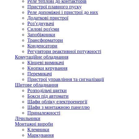
Реле теплові до контакторів
Пристрої плавного пуску
Реле допоміжні і пристрої до них
Додаткові пристрої
Роз’єднувачі
Силові роз'єми
Запобіжники
Трансформатори
Конденсатори
Регулятори реактивної потужності
Комутаційне обладнання
Кінцеві вимикачі
Кнопки керування
Перемикачі
Пристрої управління та сигналізації
Щитове обладнання
Розподільчі щитки
Бокси під автомати
Шафи обліку електроенергії
Шафи з монтажною панеллю
Приналежності
Лічильники
Монтажні вироби
Клемники
Маркування