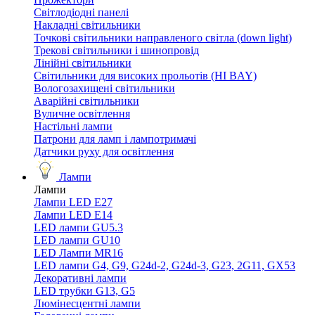
Світлодіодні панелі
Накладні світильники
Точкові світильники направленого світла (down light)
Трекові світильники і шинопровід
Лінійні світильники
Світильники для високих прольотів (HI BAY)
Вологозахищені світильники
Аварійні світильники
Вуличне освітлення
Настільні лампи
Патрони для ламп і лампотримачі
Датчики руху для освітлення
Лампи
Лампи
Лампи LED E27
Лампи LED Е14
LED лампи GU5.3
LED лампи GU10
LED Лампи MR16
LED лампи G4, G9, G24d-2, G24d-3, G23, 2G11, GX53
Декоративні лампи
LED трубки G13, G5
Люмінесцентні лампи