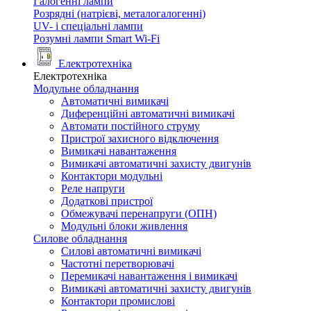
Галогенні лампи
Розрядні (натрієві, металогалогенні)
UV- і спеціальні лампи
Розумні лампи Smart Wi-Fi
Електротехніка
Електротехніка
Модульне обладнання
Автоматичні вимикачі
Диференційні автоматичні вимикачі
Автомати постійного струму
Пристрої захисного відключення
Вимикачі навантаження
Вимикачі автоматичні захисту двигунів
Контактори модульні
Реле напруги
Додаткові пристрої
Обмежувачі перенапруги (ОПН)
Модульні блоки живлення
Силове обладнання
Силові автоматичні вимикачі
Частотні перетворювачі
Перемикачі навантаження і вимикачі
Вимикачі автоматичні захисту двигунів
Контактори промислові