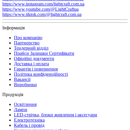
https://www.instagram.com/lightcraft.com.ua
https://www.youtube.com/@LightCraftua
https://www.tiktok.com/@lightcraft.com.ua
Інформація
Про компанію
Партнерство
Тендерний відділ
Прайси Залишки Сертифікати
Офіційні документи
Доставка і оплата
Гарантія і повернення
Політика конфіденційності
Вакансії
Виробники
Продукція
Освітлення
Лампи
LED-стрічка, блоки живлення і аксесуари
Електротехніка
Кабель і провід