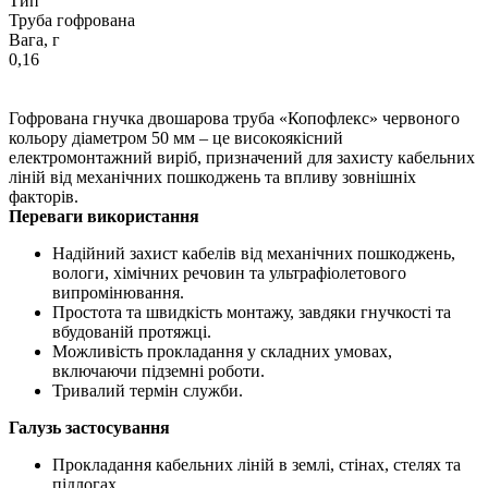
Тип
Труба гофрована
Вага, г
0,16
Гофрована гнучка двошарова труба «Копофлекс» червоного
кольору діаметром 50 мм – це високоякісний
електромонтажний виріб, призначений для захисту кабельних
ліній від механічних пошкоджень та впливу зовнішніх
факторів.
Переваги використання
Надійний захист кабелів від механічних пошкоджень,
вологи, хімічних речовин та ультрафіолетового
випромінювання.
Простота та швидкість монтажу, завдяки гнучкості та
вбудованій протяжці.
Можливість прокладання у складних умовах,
включаючи підземні роботи.
Тривалий термін служби.
Галузь застосування
Прокладання кабельних ліній в землі, стінах, стелях та
підлогах.