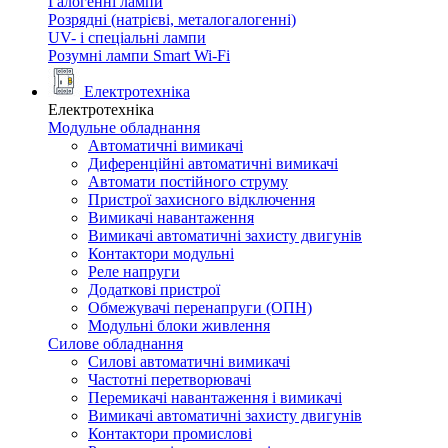
Галогенні лампи
Розрядні (натрієві, металогалогенні)
UV- і спеціальні лампи
Розумні лампи Smart Wi-Fi
Електротехніка
Електротехніка
Модульне обладнання
Автоматичні вимикачі
Диференційні автоматичні вимикачі
Автомати постійного струму
Пристрої захисного відключення
Вимикачі навантаження
Вимикачі автоматичні захисту двигунів
Контактори модульні
Реле напруги
Додаткові пристрої
Обмежувачі перенапруги (ОПН)
Модульні блоки живлення
Силове обладнання
Силові автоматичні вимикачі
Частотні перетворювачі
Перемикачі навантаження і вимикачі
Вимикачі автоматичні захисту двигунів
Контактори промислові