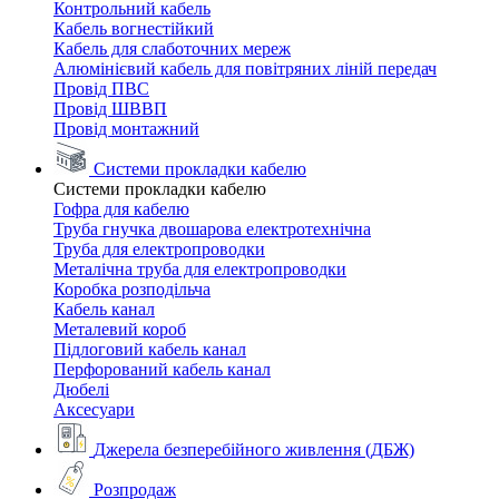
Контрольний кабель
Кабель вогнестійкий
Кабель для слаботочних мереж
Алюмінієвий кабель для повітряних ліній передач
Провід ПВС
Провід ШВВП
Провід монтажний
Системи прокладки кабелю
Системи прокладки кабелю
Гофра для кабелю
Труба гнучка двошарова електротехнічна
Труба для електропроводки
Металічна труба для електропроводки
Коробка розподільча
Кабель канал
Металевий короб
Підлоговий кабель канал
Перфорований кабель канал
Дюбелі
Аксесуари
Джерела безперебійного живлення (ДБЖ)
Розпродаж