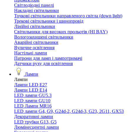
Світлодіодні панелі
Накладні світильники
Точкові світильники направленого світла (down light)
Трекові світильники і шинопровід
Лінійні світильники
Світильники для високих прольотів (HI BAY)
Вологозахищені світильники
Аварійні світильники
Вуличне освітлення
Настільні лампи
Патрони для ламп і лампотримачі
Датчики руху для освітлення
Лампи
Лампи
Лампи LED E27
Лампи LED Е14
LED лампи GU5.3
LED лампи GU10
LED Лампи MR16
LED лампи G4, G9, G24d-2, G24d-3, G23, 2G11, GX53
Декоративні лампи
LED трубки G13, G5
Люмінесцентні лампи