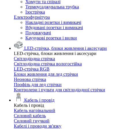
Хомути та спіралі
Термоусаджувальна трубка
Ізострічка
Електрофурнітура
Накладні розетки і вимикачі
Вбудовані розетки і вимикачі
Подовжувачі
Каучукові розетки і вилки
LED-стрічка, блоки живлення і аксесуари
LED-стрічка, блоки живлення і аксесуари
Світлодіодна стрічка
Світлодіодна стрічка вологостійка
LED-стрічка RGB
Блоки живлення для лед стрічки
Неонова стрічка
Профіль для лед стрічки
Контролери і пульти для світлодіодної стрічки
Кабель і провід
Кабель і провід
Кабель нагрівальний
Силовий кабель
Силовий гнучкий
Кабелі і проводи зв'язку