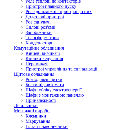
Реле теплові до контакторів
Пристрої плавного пуску
Реле допоміжні і пристрої до них
Додаткові пристрої
Роз’єднувачі
Силові роз'єми
Запобіжники
Трансформатори
Конденсатори
Комутаційне обладнання
Кінцеві вимикачі
Кнопки керування
Перемикачі
Пристрої управління та сигналізації
Щитове обладнання
Розподільчі щитки
Бокси під автомати
Шафи обліку електроенергії
Шафи з монтажною панеллю
Приналежності
Лічильники
Монтажні вироби
Клемники
Маркування
Гільзи і наконечники