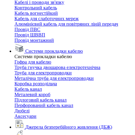
Кабелі і проводи зв'язку
Контрольний кабель
Кабель вогнестійкий
Кабель для слаботочних мереж
Алюмінієвий кабель для повітряних ліній передач
Провід ПВС
Провід ШВВП
Провід монтажний
Системи прокладки кабелю
Системи прокладки кабелю
Гофра для кабелю
Труба гнучка двошарова електротехнічна
Труба для електропроводки
Металічна труба для електропроводки
Коробка розподільча
Кабель канал
Металевий короб
Підлоговий кабель канал
Перфорований кабель канал
Дюбелі
Аксесуари
Джерела безперебійного живлення (ДБЖ)