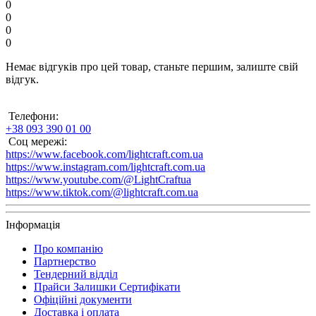
0
0
0
0
Немає відгуків про цей товар, станьте першим, залиште свій
відгук.
Телефони:
+38 093 390 01 00
Соц мережі:
https://www.facebook.com/lightcraft.com.ua
https://www.instagram.com/lightcraft.com.ua
https://www.youtube.com/@LightCraftua
https://www.tiktok.com/@lightcraft.com.ua
Інформація
Про компанію
Партнерство
Тендерний відділ
Прайси Залишки Сертифікати
Офіційні документи
Доставка і оплата