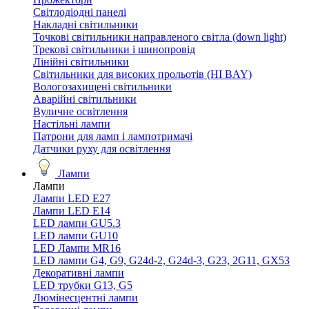
Світлодіодні панелі
Накладні світильники
Точкові світильники направленого світла (down light)
Трекові світильники і шинопровід
Лінійні світильники
Світильники для високих прольотів (HI BAY)
Вологозахищені світильники
Аварійні світильники
Вуличне освітлення
Настільні лампи
Патрони для ламп і лампотримачі
Датчики руху для освітлення
Лампи
Лампи
Лампи LED E27
Лампи LED Е14
LED лампи GU5.3
LED лампи GU10
LED Лампи MR16
LED лампи G4, G9, G24d-2, G24d-3, G23, 2G11, GX53
Декоративні лампи
LED трубки G13, G5
Люмінесцентні лампи