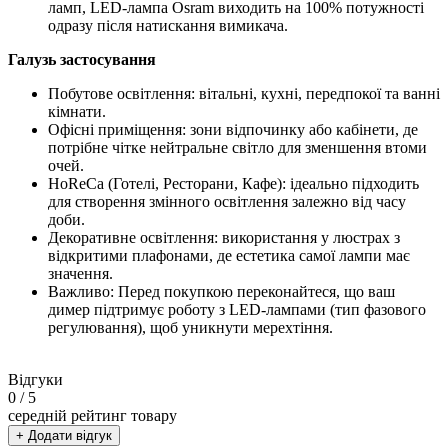
ламп, LED-лампа Osram виходить на 100% потужності
одразу після натискання вимикача.
Галузь застосування
Побутове освітлення: вітальні, кухні, передпокої та ванні
кімнати.
Офісні приміщення: зони відпочинку або кабінети, де
потрібне чітке нейтральне світло для зменшення втоми
очей.
HoReCa (Готелі, Ресторани, Кафе): ідеально підходить
для створення змінного освітлення залежно від часу
доби.
Декоративне освітлення: використання у люстрах з
відкритими плафонами, де естетика самої лампи має
значення.
Важливо: Перед покупкою переконайтеся, що ваш
димер підтримує роботу з LED-лампами (тип фазового
регулювання), щоб уникнути мерехтіння.
Відгуки
0
/ 5
середній рейтинг товару
+ Додати відгук