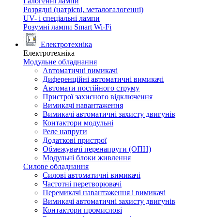
Галогенні лампи
Розрядні (натрієві, металогалогенні)
UV- і спеціальні лампи
Розумні лампи Smart Wi-Fi
Електротехніка
Електротехніка
Модульне обладнання
Автоматичні вимикачі
Диференційні автоматичні вимикачі
Автомати постійного струму
Пристрої захисного відключення
Вимикачі навантаження
Вимикачі автоматичні захисту двигунів
Контактори модульні
Реле напруги
Додаткові пристрої
Обмежувачі перенапруги (ОПН)
Модульні блоки живлення
Силове обладнання
Силові автоматичні вимикачі
Частотні перетворювачі
Перемикачі навантаження і вимикачі
Вимикачі автоматичні захисту двигунів
Контактори промислові