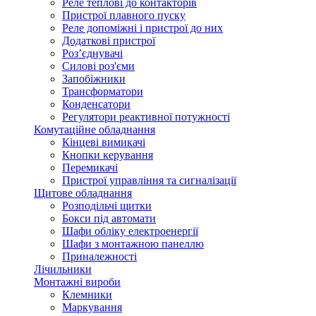
Реле теплові до контакторів
Пристрої плавного пуску
Реле допоміжні і пристрої до них
Додаткові пристрої
Роз’єднувачі
Силові роз'єми
Запобіжники
Трансформатори
Конденсатори
Регулятори реактивної потужності
Комутаційне обладнання
Кінцеві вимикачі
Кнопки керування
Перемикачі
Пристрої управління та сигналізації
Щитове обладнання
Розподільчі щитки
Бокси під автомати
Шафи обліку електроенергії
Шафи з монтажною панеллю
Приналежності
Лічильники
Монтажні вироби
Клемники
Маркування