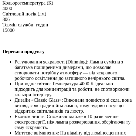
Кольоротемпература (К)
4000
Світловий потік (лм)
806
Термін служби, годин
15000
Переваги продукту
Регулювання яскравості (Dimming): Лампа сумісна з
багатьма поширеними димерами, що дозволяє
створювати потрібну атмосферу — від яскравого
робочого освітлення до затишного вечірнього світла.
Природне світло: Температура 4000 K ідеально
підходить для концентрації та роботи, не спотворюючи
кольори інтер’єру.
Дизайн «Classic Glass»: Виконана повністю зі скла, вона
виглядає як традиційна лампа, тому чудово пасує до
відкритих світильників та люстр.
Економічність: Споживає майже в 10 разів менше
електроенергії, ніж лампа розжарювання, зберігаючи ту
саму яскравість.
Миттєве ввімкнення: На відміну від люмінесцентних