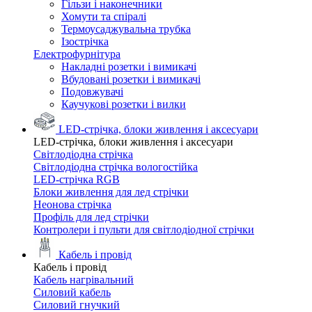
Гільзи і наконечники
Хомути та спіралі
Термоусаджувальна трубка
Ізострічка
Електрофурнітура
Накладні розетки і вимикачі
Вбудовані розетки і вимикачі
Подовжувачі
Каучукові розетки і вилки
LED-стрічка, блоки живлення і аксесуари
LED-стрічка, блоки живлення і аксесуари
Світлодіодна стрічка
Світлодіодна стрічка вологостійка
LED-стрічка RGB
Блоки живлення для лед стрічки
Неонова стрічка
Профіль для лед стрічки
Контролери і пульти для світлодіодної стрічки
Кабель і провід
Кабель і провід
Кабель нагрівальний
Силовий кабель
Силовий гнучкий