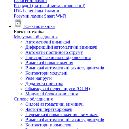
Галогенні лампи
Розрядні (натрієві, металогалогенні)
UV- і спеціальні лампи
Розумні лампи Smart Wi-Fi
Електротехніка
Електротехніка
Модульне обладнання
Автоматичні вимикачі
Диференційні автоматичні вимикачі
Автомати постійного струму
Пристрої захисного відключення
Вимикачі навантаження
Вимикачі автоматичні захисту двигунів
Контактори модульні
Реле напруги
Додаткові пристрої
Обмежувачі перенапруги (ОПН)
Модульні блоки живлення
Силове обладнання
Силові автоматичні вимикачі
Частотні перетворювачі
Перемикачі навантаження і вимикачі
Вимикачі автоматичні захисту двигунів
Контактори промислові