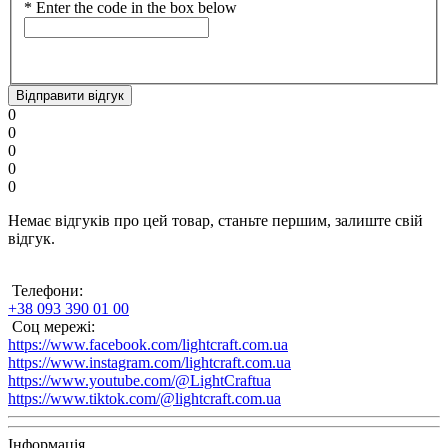
*
Enter the code in the box below
Відправити відгук
0
0
0
0
0
Немає відгуків про цей товар, станьте першим, залиште свій
відгук.
Телефони:
+38 093 390 01 00
Соц мережі:
https://www.facebook.com/lightcraft.com.ua
https://www.instagram.com/lightcraft.com.ua
https://www.youtube.com/@LightCraftua
https://www.tiktok.com/@lightcraft.com.ua
Інформація