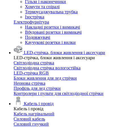
Гільзи і наконечники
Хомути та спіралі
Термоусаджувальна трубка
Ізострічка
Електрофурнітура
Накладні розетки і вимикачі
Вбудовані розетки і вимикачі
Подовжувачі
Каучукові розетки і вилки
LED-стрічка, блоки живлення і аксесуари
LED-стрічка, блоки живлення і аксесуари
Світлодіодна стрічка
Світлодіодна стрічка вологостійка
LED-стрічка RGB
Блоки живлення для лед стрічки
Неонова стрічка
Профіль для лед стрічки
Контролери і пульти для світлодіодної стрічки
Кабель і провід
Кабель і провід
Кабель нагрівальний
Силовий кабель
Силовий гнучкий