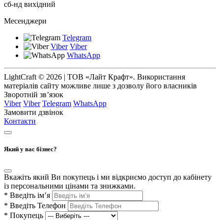
сб-нд вихідний
Месенджери
Telegram
Viber
Viber
WhatsApp
LightCraft © 2026 | ТОВ «Лайт Крафт». Використання
матеріалів сайту можливе лише з дозволу його власників
Зворотній зв’язок
Viber
Viber
Telegram
WhatsApp
Замовити дзвінок
Контакти
Який у вас бізнес?
Вкажіть який Ви покупець і ми відкриємо доступ до кабінету
із персональними цінами та знижками.
*
Введіть ім’я
*
Введіть Телефон
*
Покупець