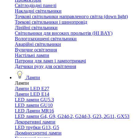
Світлодіодні панелі
Накладні світильники
Точкові світильники направленого світла (down light)
Трекові світильники і шинопровід
Лінійні світильники
Світильники для високих прольотів (HI BAY)
Вологозахищені світильники
Аварійні світильники
Вуличне освітлення
Настільні лампи
Патрони для ламп і лампотримачі
Датчики руху для освітлення
Лампи
Лампи
Лампи LED E27
Лампи LED Е14
LED лампи GU5.3
LED лампи GU10
LED Лампи MR16
LED лампи G4, G9, G24d-2, G24d-3, G23, 2G11, GX53
Декоративні лампи
LED трубки G13, G5
Люмінесцентні лампи