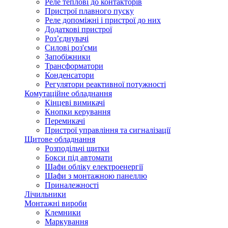
Реле теплові до контакторів
Пристрої плавного пуску
Реле допоміжні і пристрої до них
Додаткові пристрої
Роз’єднувачі
Силові роз'єми
Запобіжники
Трансформатори
Конденсатори
Регулятори реактивної потужності
Комутаційне обладнання
Кінцеві вимикачі
Кнопки керування
Перемикачі
Пристрої управління та сигналізації
Щитове обладнання
Розподільчі щитки
Бокси під автомати
Шафи обліку електроенергії
Шафи з монтажною панеллю
Приналежності
Лічильники
Монтажні вироби
Клемники
Маркування