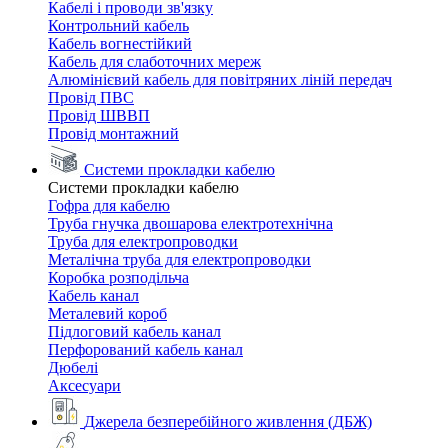
Кабелі і проводи зв'язку
Контрольний кабель
Кабель вогнестійкий
Кабель для слаботочних мереж
Алюмінієвий кабель для повітряних ліній передач
Провід ПВС
Провід ШВВП
Провід монтажний
Системи прокладки кабелю
Системи прокладки кабелю
Гофра для кабелю
Труба гнучка двошарова електротехнічна
Труба для електропроводки
Металічна труба для електропроводки
Коробка розподільча
Кабель канал
Металевий короб
Підлоговий кабель канал
Перфорований кабель канал
Дюбелі
Аксесуари
Джерела безперебійного живлення (ДБЖ)