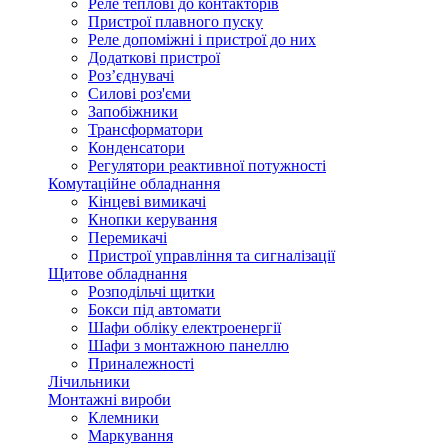
Реле теплові до контакторів
Пристрої плавного пуску
Реле допоміжні і пристрої до них
Додаткові пристрої
Роз’єднувачі
Силові роз'єми
Запобіжники
Трансформатори
Конденсатори
Регулятори реактивної потужності
Комутаційне обладнання
Кінцеві вимикачі
Кнопки керування
Перемикачі
Пристрої управління та сигналізації
Щитове обладнання
Розподільчі щитки
Бокси під автомати
Шафи обліку електроенергії
Шафи з монтажною панеллю
Приналежності
Лічильники
Монтажні вироби
Клемники
Маркування