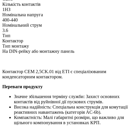
Кількість контактів
1НЗ
Номінальна напруга
400-440
Номінальний струм
3.6
Тип
Контактор
Тип монтажу
На DIN-рейку або монтажну панель
Контактор CEM 2,5CK.01 від ETI є спеціалізованим
конденсаторним контактором.
Переваги продукту
Значне збільшення терміну служби: Захист основних
контактів від руйнівної дії пускових струмів.
Висока надійність: Спеціальна конструкція для комутації
реактивних навантажень (категорія AC-6b).
Компактність: Малі габаритні розміри, що важливо для
щільного компонування в установках КРП.