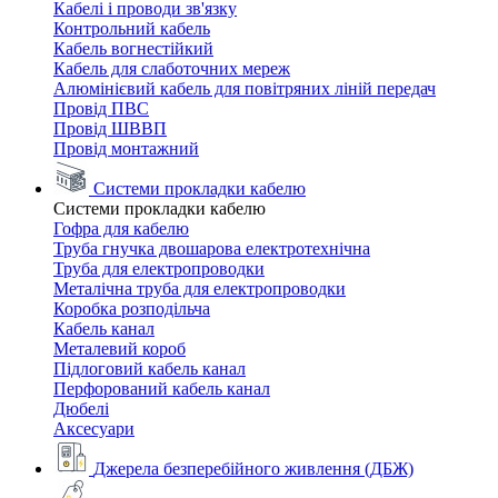
Кабелі і проводи зв'язку
Контрольний кабель
Кабель вогнестійкий
Кабель для слаботочних мереж
Алюмінієвий кабель для повітряних ліній передач
Провід ПВС
Провід ШВВП
Провід монтажний
Системи прокладки кабелю
Системи прокладки кабелю
Гофра для кабелю
Труба гнучка двошарова електротехнічна
Труба для електропроводки
Металічна труба для електропроводки
Коробка розподільча
Кабель канал
Металевий короб
Підлоговий кабель канал
Перфорований кабель канал
Дюбелі
Аксесуари
Джерела безперебійного живлення (ДБЖ)