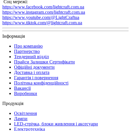
Соц мережі:
https://www.facebook.com/lightcraft.com.ua
https://www.instagram.com/lightcraft.com.ua
https://www.youtube.com/@LightCraftua
https://www.tiktok.com/@lightcraft.com.ua
Інформація
Про компанію
Партнерство
Тендерний відділ
Прайси Залишки Сертифікати
Офіційні документи
Доставка і оплата
Гарантія і повернення
Політика конфіденційності
Вакансії
Виробники
Продукція
Освітлення
Лампи
LED-стрічка, блоки живлення і аксесуари
Електротехніка