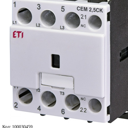
Код:
100030459