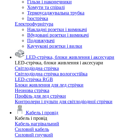
Гільзи і наконечники
Хомути та спіралі
Термоусаджувальна трубка
Ізострічка
Електрофурнітура
Накладні розетки і вимикачі
Вбудовані розетки і вимикачі
Подовжувачі
Каучукові розетки і вилки
LED-стрічка, блоки живлення і аксесуари
LED-стрічка, блоки живлення і аксесуари
Світлодіодна стрічка
Світлодіодна стрічка вологостійка
LED-стрічка RGB
Блоки живлення для лед стрічки
Неонова стрічка
Профіль для лед стрічки
Контролери і пульти для світлодіодної стрічки
Кабель і провід
Кабель і провід
Кабель нагрівальний
Силовий кабель
Силовий гнучкий