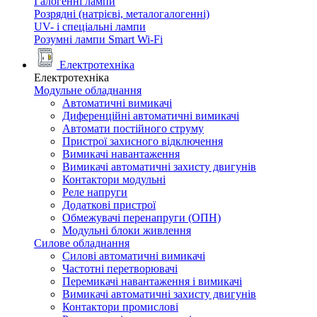
Галогенні лампи
Розрядні (натрієві, металогалогенні)
UV- і спеціальні лампи
Розумні лампи Smart Wi-Fi
Електротехніка
Електротехніка
Модульне обладнання
Автоматичні вимикачі
Диференційні автоматичні вимикачі
Автомати постійного струму
Пристрої захисного відключення
Вимикачі навантаження
Вимикачі автоматичні захисту двигунів
Контактори модульні
Реле напруги
Додаткові пристрої
Обмежувачі перенапруги (ОПН)
Модульні блоки живлення
Силове обладнання
Силові автоматичні вимикачі
Частотні перетворювачі
Перемикачі навантаження і вимикачі
Вимикачі автоматичні захисту двигунів
Контактори промислові