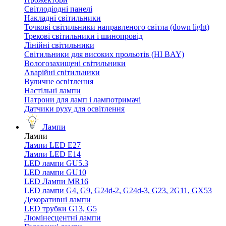
Світлодіодні панелі
Накладні світильники
Точкові світильники направленого світла (down light)
Трекові світильники і шинопровід
Лінійні світильники
Світильники для високих прольотів (HI BAY)
Вологозахищені світильники
Аварійні світильники
Вуличне освітлення
Настільні лампи
Патрони для ламп і лампотримачі
Датчики руху для освітлення
Лампи
Лампи
Лампи LED E27
Лампи LED Е14
LED лампи GU5.3
LED лампи GU10
LED Лампи MR16
LED лампи G4, G9, G24d-2, G24d-3, G23, 2G11, GX53
Декоративні лампи
LED трубки G13, G5
Люмінесцентні лампи