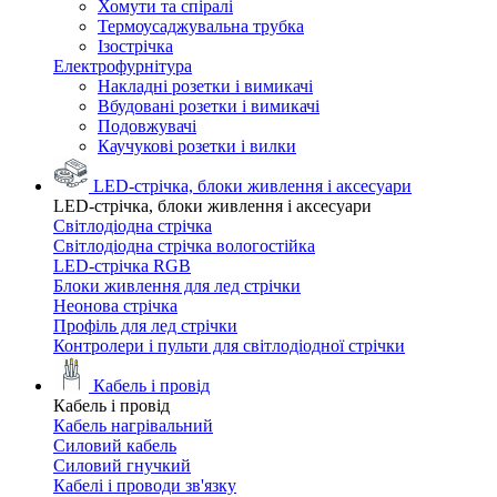
Хомути та спіралі
Термоусаджувальна трубка
Ізострічка
Електрофурнітура
Накладні розетки і вимикачі
Вбудовані розетки і вимикачі
Подовжувачі
Каучукові розетки і вилки
LED-стрічка, блоки живлення і аксесуари
LED-стрічка, блоки живлення і аксесуари
Світлодіодна стрічка
Світлодіодна стрічка вологостійка
LED-стрічка RGB
Блоки живлення для лед стрічки
Неонова стрічка
Профіль для лед стрічки
Контролери і пульти для світлодіодної стрічки
Кабель і провід
Кабель і провід
Кабель нагрівальний
Силовий кабель
Силовий гнучкий
Кабелі і проводи зв'язку