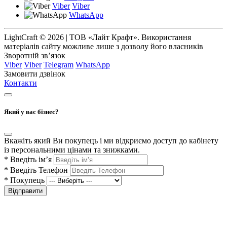
Viber
Viber
WhatsApp
LightCraft © 2026 | ТОВ «Лайт Крафт». Використання
матеріалів сайту можливе лише з дозволу його власників
Зворотній зв’язок
Viber
Viber
Telegram
WhatsApp
Замовити дзвінок
Контакти
Який у вас бізнес?
Вкажіть який Ви покупець і ми відкриємо доступ до кабінету
із персональними цінами та знижками.
*
Введіть ім’я
*
Введіть Телефон
*
Покупець
Відправити