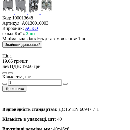
Код:
100013648
Артикул:
A0130010003
Виробник:
АСКО
склад Київ:
2 шт
Мінімальна кількість для замовлення: 1 шт
Знайшли дешевше?
Ціна
19.66 грн/шт
Без ПДВ:
19.66 грн
Кількість: , шт
До кошика
Відповідність стандартам:
ДСТУ EN 60947-7-1
Кількість в упаковці, шт:
40
Внутрішні розміри, мм:
40x46x8