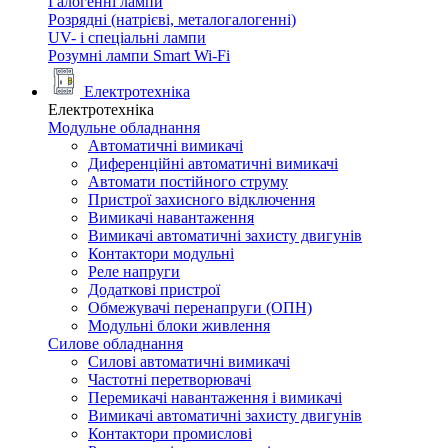
Галогенні лампи
Розрядні (натрієві, металогалогенні)
UV- і спеціальні лампи
Розумні лампи Smart Wi-Fi
Електротехніка
Електротехніка
Модульне обладнання
Автоматичні вимикачі
Диференційні автоматичні вимикачі
Автомати постійного струму
Пристрої захисного відключення
Вимикачі навантаження
Вимикачі автоматичні захисту двигунів
Контактори модульні
Реле напруги
Додаткові пристрої
Обмежувачі перенапруги (ОПН)
Модульні блоки живлення
Силове обладнання
Силові автоматичні вимикачі
Частотні перетворювачі
Перемикачі навантаження і вимикачі
Вимикачі автоматичні захисту двигунів
Контактори промислові