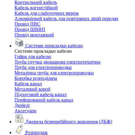
Контрольний кабель
Кабель вогнестійкий
Кабель для слаботочних мереж
Алюмінієвий кабель для повітряних ліній передач
Провід ПВС
Провід ШВВП
Провід монтажний
Системи прокладки кабелю
Системи прокладки кабелю
Гофра для кабелю
Труба гнучка двошарова електротехнічна
Труба для електропроводки
Металічна труба для електропроводки
Коробка розподільча
Кабель канал
Металевий короб
Підлоговий кабель канал
Перфорований кабель канал
Дюбелі
Аксесуари
Джерела безперебійного живлення (ДБЖ)
Розпродаж