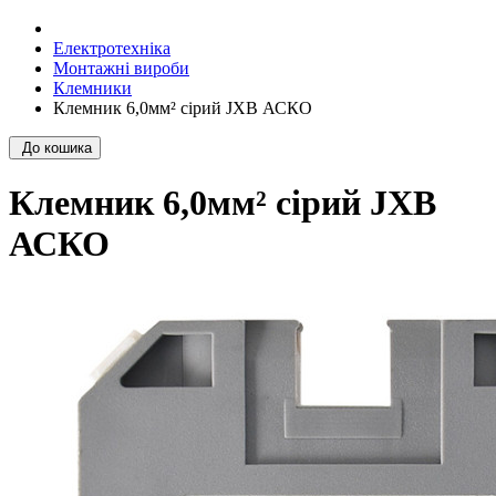
Електротехніка
Монтажні вироби
Клемники
Клемник 6,0мм² сірий JXB АСКО
До кошика
Клемник 6,0мм² сірий JXB
АСКО