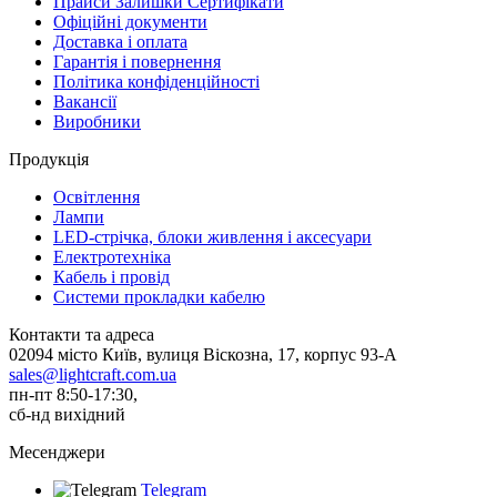
Прайси Залишки Сертифікати
Офіційні документи
Доставка і оплата
Гарантія і повернення
Політика конфіденційності
Вакансії
Виробники
Продукція
Освітлення
Лампи
LED-стрічка, блоки живлення і аксесуари
Електротехніка
Кабель і провід
Системи прокладки кабелю
Контакти та адреса
02094 місто Київ, вулиця Віскозна, 17, корпус 93-А
sales@lightcraft.com.ua
пн-пт 8:50-17:30,
сб-нд вихідний
Месенджери
Telegram