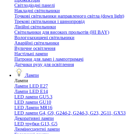
Світлодіодні панелі
Накладні світильники
Точкові світильники направленого світла (down light)
Трекові світильники і шинопровід
Лінійні світильники
Світильники для високих прольотів (HI BAY)
Вологозахищені світильники
Аварійні світильники
Вуличне освітлення
Настільні лампи
Патрони для ламп і лампотримачі
Датчики руху для освітлення
Лампи
Лампи
Лампи LED E27
Лампи LED Е14
LED лампи GU5.3
LED лампи GU10
LED Лампи MR16
LED лампи G4, G9, G24d-2, G24d-3, G23, 2G11, GX53
Декоративні лампи
LED трубки G13, G5
Люмінесцентні лампи