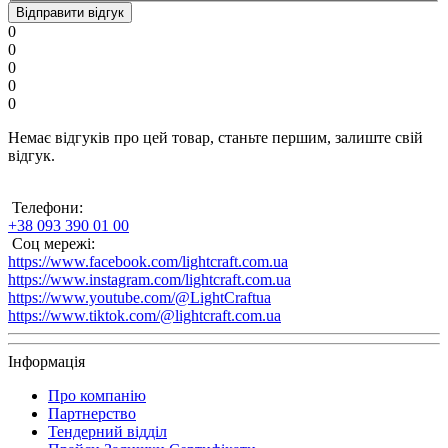
Відправити відгук
0
0
0
0
0
Немає відгуків про цей товар, станьте першим, залиште свій
відгук.
Телефони:
+38 093 390 01 00
Соц мережі:
https://www.facebook.com/lightcraft.com.ua
https://www.instagram.com/lightcraft.com.ua
https://www.youtube.com/@LightCraftua
https://www.tiktok.com/@lightcraft.com.ua
Інформація
Про компанію
Партнерство
Тендерний відділ