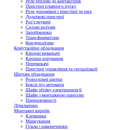
Реле теплові до контакторів
Пристрої плавного пуску
Реле допоміжні і пристрої до них
Додаткові пристрої
Роз’єднувачі
Силові роз'єми
Запобіжники
Трансформатори
Конденсатори
Комутаційне обладнання
Кінцеві вимикачі
Кнопки керування
Перемикачі
Пристрої управління та сигналізації
Щитове обладнання
Розподільчі щитки
Бокси під автомати
Шафи обліку електроенергії
Шафи з монтажною панеллю
Приналежності
Лічильники
Монтажні вироби
Клемники
Маркування
Гільзи і наконечники