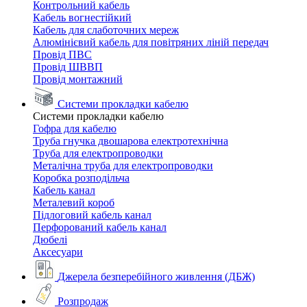
Контрольний кабель
Кабель вогнестійкий
Кабель для слаботочних мереж
Алюмінієвий кабель для повітряних ліній передач
Провід ПВС
Провід ШВВП
Провід монтажний
Системи прокладки кабелю
Системи прокладки кабелю
Гофра для кабелю
Труба гнучка двошарова електротехнічна
Труба для електропроводки
Металічна труба для електропроводки
Коробка розподільча
Кабель канал
Металевий короб
Підлоговий кабель канал
Перфорований кабель канал
Дюбелі
Аксесуари
Джерела безперебійного живлення (ДБЖ)
Розпродаж