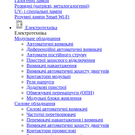
Галогенні лампи
Розрядні (натрієві, металогалогенні)
UV- і спеціальні лампи
Розумні лампи Smart Wi-Fi
Електротехніка
Електротехніка
Модульне обладнання
Автоматичні вимикачі
Диференційні автоматичні вимикачі
Автомати постійного струму
Пристрої захисного відключення
Вимикачі навантаження
Вимикачі автоматичні захисту двигунів
Контактори модульні
Реле напруги
Додаткові пристрої
Обмежувачі перенапруги (ОПН)
Модульні блоки живлення
Силове обладнання
Силові автоматичні вимикачі
Частотні перетворювачі
Перемикачі навантаження і вимикачі
Вимикачі автоматичні захисту двигунів
Контактори промислові