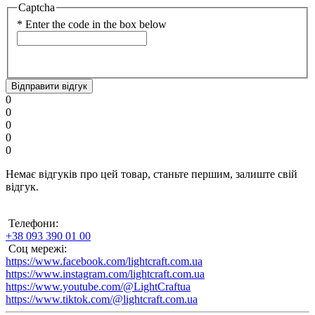
Captcha
*
Enter the code in the box below
Відправити відгук
0
0
0
0
0
Немає відгуків про цей товар, станьте першим, залиште свій
відгук.
Телефони:
+38 093 390 01 00
Соц мережі:
https://www.facebook.com/lightcraft.com.ua
https://www.instagram.com/lightcraft.com.ua
https://www.youtube.com/@LightCraftua
https://www.tiktok.com/@lightcraft.com.ua