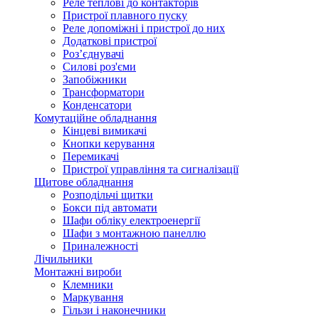
Реле теплові до контакторів
Пристрої плавного пуску
Реле допоміжні і пристрої до них
Додаткові пристрої
Роз’єднувачі
Силові роз'єми
Запобіжники
Трансформатори
Конденсатори
Комутаційне обладнання
Кінцеві вимикачі
Кнопки керування
Перемикачі
Пристрої управління та сигналізації
Щитове обладнання
Розподільчі щитки
Бокси під автомати
Шафи обліку електроенергії
Шафи з монтажною панеллю
Приналежності
Лічильники
Монтажні вироби
Клемники
Маркування
Гільзи і наконечники