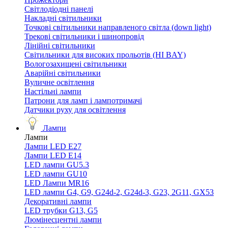
Світлодіодні панелі
Накладні світильники
Точкові світильники направленого світла (down light)
Трекові світильники і шинопровід
Лінійні світильники
Світильники для високих прольотів (HI BAY)
Вологозахищені світильники
Аварійні світильники
Вуличне освітлення
Настільні лампи
Патрони для ламп і лампотримачі
Датчики руху для освітлення
Лампи
Лампи
Лампи LED E27
Лампи LED Е14
LED лампи GU5.3
LED лампи GU10
LED Лампи MR16
LED лампи G4, G9, G24d-2, G24d-3, G23, 2G11, GX53
Декоративні лампи
LED трубки G13, G5
Люмінесцентні лампи