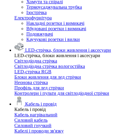
Хомути та спіралі
Термоусаджувальна трубка
Ізострічка
Електрофурнітура
Накладні розетки і вимикачі
Вбудовані розетки і вимикачі
Подовжувачі
Каучукові розетки і вилки
LED-стрічка, блоки живлення і аксесуари
LED-стрічка, блоки живлення і аксесуари
Світлодіодна стрічка
Світлодіодна стрічка вологостійка
LED-стрічка RGB
Блоки живлення для лед стрічки
Неонова стрічка
Профіль для лед стрічки
Контролери і пульти для світлодіодної стрічки
Кабель і провід
Кабель і провід
Кабель нагрівальний
Силовий кабель
Силовий гнучкий
Кабелі і проводи зв'язку