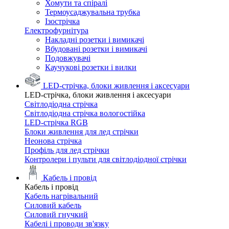
Хомути та спіралі
Термоусаджувальна трубка
Ізострічка
Електрофурнітура
Накладні розетки і вимикачі
Вбудовані розетки і вимикачі
Подовжувачі
Каучукові розетки і вилки
LED-стрічка, блоки живлення і аксесуари
LED-стрічка, блоки живлення і аксесуари
Світлодіодна стрічка
Світлодіодна стрічка вологостійка
LED-стрічка RGB
Блоки живлення для лед стрічки
Неонова стрічка
Профіль для лед стрічки
Контролери і пульти для світлодіодної стрічки
Кабель і провід
Кабель і провід
Кабель нагрівальний
Силовий кабель
Силовий гнучкий
Кабелі і проводи зв'язку