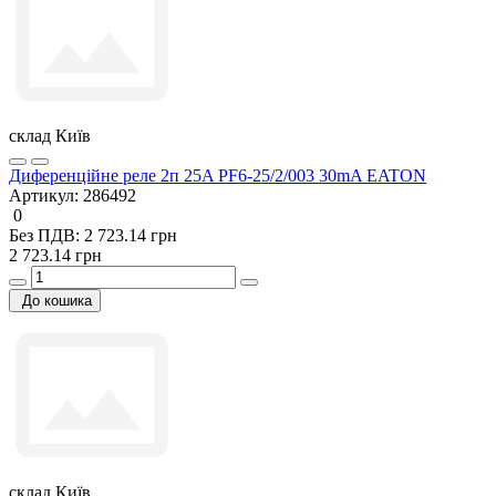
склад Київ
Диференційне реле 2п 25A PF6-25/2/003 30mA EATON
Артикул:
286492
0
Без ПДВ: 2 723.14 грн
2 723.14 грн
До кошика
склад Київ