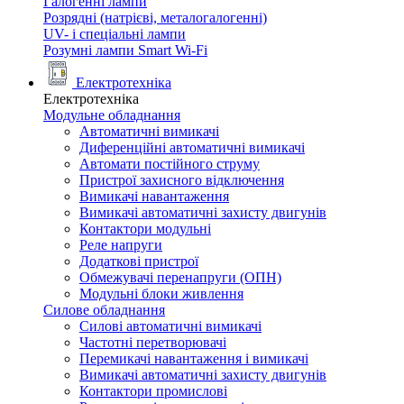
Галогенні лампи
Розрядні (натрієві, металогалогенні)
UV- і спеціальні лампи
Розумні лампи Smart Wi-Fi
Електротехніка
Електротехніка
Модульне обладнання
Автоматичні вимикачі
Диференційні автоматичні вимикачі
Автомати постійного струму
Пристрої захисного відключення
Вимикачі навантаження
Вимикачі автоматичні захисту двигунів
Контактори модульні
Реле напруги
Додаткові пристрої
Обмежувачі перенапруги (ОПН)
Модульні блоки живлення
Силове обладнання
Силові автоматичні вимикачі
Частотні перетворювачі
Перемикачі навантаження і вимикачі
Вимикачі автоматичні захисту двигунів
Контактори промислові