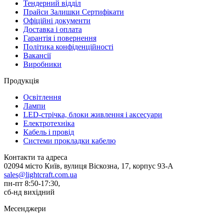
Тендерний відділ
Прайси Залишки Сертифікати
Офіційні документи
Доставка і оплата
Гарантія і повернення
Політика конфіденційності
Вакансії
Виробники
Продукція
Освітлення
Лампи
LED-стрічка, блоки живлення і аксесуари
Електротехніка
Кабель і провід
Системи прокладки кабелю
Контакти та адреса
02094 місто Київ, вулиця Віскозна, 17, корпус 93-А
sales@lightcraft.com.ua
пн-пт 8:50-17:30,
сб-нд вихідний
Месенджери