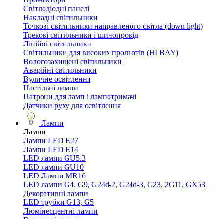
Світлодіодні панелі
Накладні світильники
Точкові світильники направленого світла (down light)
Трекові світильники і шинопровід
Лінійні світильники
Світильники для високих прольотів (HI BAY)
Вологозахищені світильники
Аварійні світильники
Вуличне освітлення
Настільні лампи
Патрони для ламп і лампотримачі
Датчики руху для освітлення
Лампи
Лампи
Лампи LED E27
Лампи LED Е14
LED лампи GU5.3
LED лампи GU10
LED Лампи MR16
LED лампи G4, G9, G24d-2, G24d-3, G23, 2G11, GX53
Декоративні лампи
LED трубки G13, G5
Люмінесцентні лампи