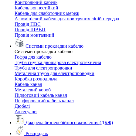
Контрольний кабель
Кабель вогнестійкий
Кабель для слаботочних мереж
Алюмінієвий кабель для повітряних ліній передач
Провід ПВС
Провід ШВВП
Провід монтажний
Системи прокладки кабелю
Системи прокладки кабелю
Гофра для кабелю
Труба гнучка двошарова електротехнічна
Труба для електропроводки
Металічна труба для електропроводки
Коробка розподільча
Кабель канал
Металевий короб
Підлоговий кабель канал
Перфорований кабель канал
Дюбелі
Аксесуари
Джерела безперебійного живлення (ДБЖ)
Розпродаж