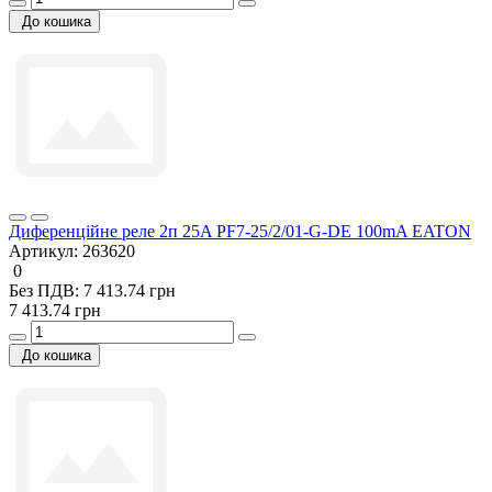
До кошика
Диференційне реле 2п 25A PF7-25/2/01-G-DE 100mA EATON
Артикул:
263620
0
Без ПДВ: 7 413.74 грн
7 413.74 грн
До кошика