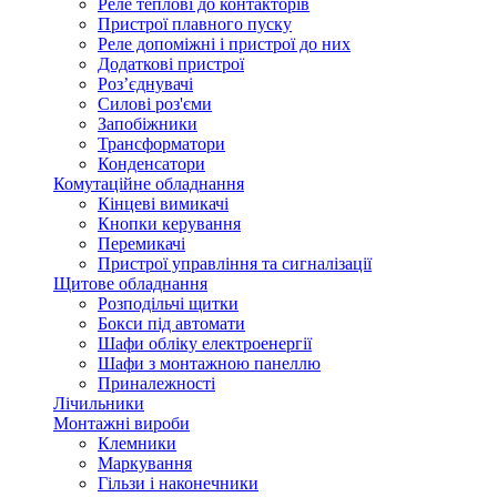
Реле теплові до контакторів
Пристрої плавного пуску
Реле допоміжні і пристрої до них
Додаткові пристрої
Роз’єднувачі
Силові роз'єми
Запобіжники
Трансформатори
Конденсатори
Комутаційне обладнання
Кінцеві вимикачі
Кнопки керування
Перемикачі
Пристрої управління та сигналізації
Щитове обладнання
Розподільчі щитки
Бокси під автомати
Шафи обліку електроенергії
Шафи з монтажною панеллю
Приналежності
Лічильники
Монтажні вироби
Клемники
Маркування
Гільзи і наконечники