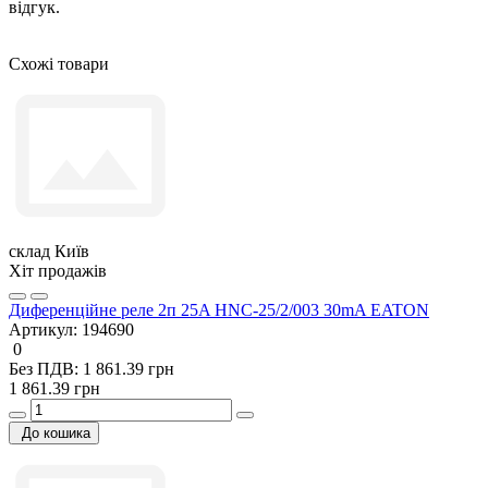
відгук.
Схожі товари
склад Київ
Хіт продажів
Диференційне реле 2п 25A HNC-25/2/003 30mA EATON
Артикул:
194690
0
Без ПДВ: 1 861.39 грн
1 861.39 грн
До кошика