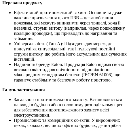
Переваги продукту
Ефективний протипожежний захист: Основне та дуже
важливе призначення цього ПЗВ – це запобігання
пожежам, які можуть виникнути через тривалі, хоча й
невеликі, струми витоку (наприклад, через пошкоджену
ізоляцію проводки), що призводять до нагрівання та
займання.
Універсальність (Тип А): Підходить для мереж, де
присутні як синусоїдальні, так і пульсуючі постійні
струми витоку, що робить його актуальним для сучасних
інсталяцій.
Надійність бренду Eaton: Продукція Eaton відома своєю
високою якістю, довговічністю та відповідністю
міжнародним стандартам безпеки (IEC/EN 61008), що
гарантує стабільну та безпечну роботу пристрою.
Галузь застосування
Загального протипожежного захисту: Встановлюється
на вході в будівлю або в головному розподільчому щиті
для забезпечення протипожежного захисту всієї
електроустановки.
Промислових та комерційних об'єктів: У виробничих
цехах, складах, великих офісних будівлях, де потрібен