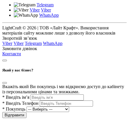
Telegram
Viber
Viber
WhatsApp
LightCraft © 2026 | ТОВ «Лайт Крафт». Використання
матеріалів сайту можливе лише з дозволу його власників
Зворотній зв’язок
Viber
Viber
Telegram
WhatsApp
Замовити дзвінок
Контакти
Який у вас бізнес?
Вкажіть який Ви покупець і ми відкриємо доступ до кабінету
із персональними цінами та знижками.
*
Введіть ім’я
*
Введіть Телефон
*
Покупець
Відправити