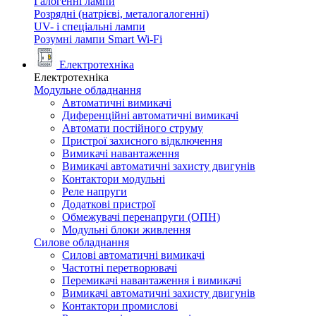
Галогенні лампи
Розрядні (натрієві, металогалогенні)
UV- і спеціальні лампи
Розумні лампи Smart Wi-Fi
Електротехніка
Електротехніка
Модульне обладнання
Автоматичні вимикачі
Диференційні автоматичні вимикачі
Автомати постійного струму
Пристрої захисного відключення
Вимикачі навантаження
Вимикачі автоматичні захисту двигунів
Контактори модульні
Реле напруги
Додаткові пристрої
Обмежувачі перенапруги (ОПН)
Модульні блоки живлення
Силове обладнання
Силові автоматичні вимикачі
Частотні перетворювачі
Перемикачі навантаження і вимикачі
Вимикачі автоматичні захисту двигунів
Контактори промислові