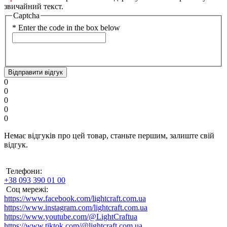
звичайний текст.
Captcha
*
Enter the code in the box below
Відправити відгук
0
0
0
0
0
Немає відгуків про цей товар, станьте першим, залиште свій
відгук.
Телефони:
+38 093 390 01 00
Соц мережі:
https://www.facebook.com/lightcraft.com.ua
https://www.instagram.com/lightcraft.com.ua
https://www.youtube.com/@LightCraftua
https://www.tiktok.com/@lightcraft.com.ua