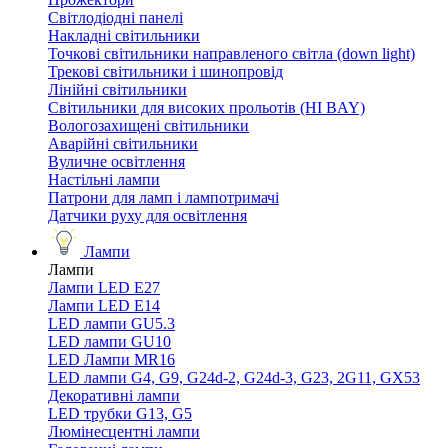
Світлодіодні панелі
Накладні світильники
Точкові світильники направленого світла (down light)
Трекові світильники і шинопровід
Лінійні світильники
Світильники для високих прольотів (HI BAY)
Вологозахищені світильники
Аварійні світильники
Вуличне освітлення
Настільні лампи
Патрони для ламп і лампотримачі
Датчики руху для освітлення
Лампи
Лампи
Лампи LED E27
Лампи LED Е14
LED лампи GU5.3
LED лампи GU10
LED Лампи MR16
LED лампи G4, G9, G24d-2, G24d-3, G23, 2G11, GX53
Декоративні лампи
LED трубки G13, G5
Люмінесцентні лампи