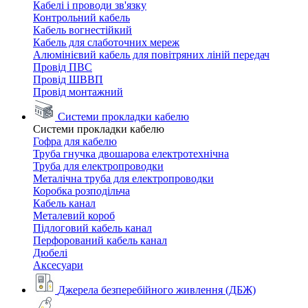
Кабелі і проводи зв'язку
Контрольний кабель
Кабель вогнестійкий
Кабель для слаботочних мереж
Алюмінієвий кабель для повітряних ліній передач
Провід ПВС
Провід ШВВП
Провід монтажний
Системи прокладки кабелю
Системи прокладки кабелю
Гофра для кабелю
Труба гнучка двошарова електротехнічна
Труба для електропроводки
Металічна труба для електропроводки
Коробка розподільча
Кабель канал
Металевий короб
Підлоговий кабель канал
Перфорований кабель канал
Дюбелі
Аксесуари
Джерела безперебійного живлення (ДБЖ)