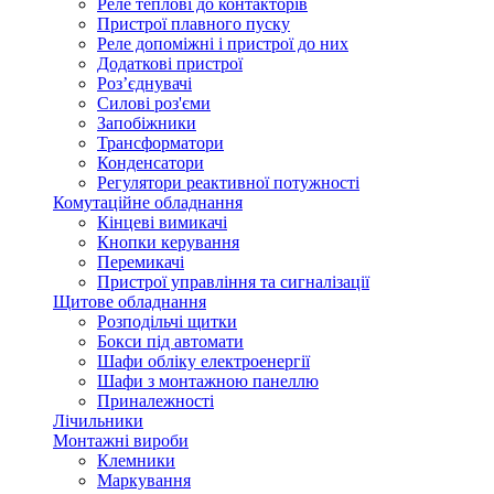
Реле теплові до контакторів
Пристрої плавного пуску
Реле допоміжні і пристрої до них
Додаткові пристрої
Роз’єднувачі
Силові роз'єми
Запобіжники
Трансформатори
Конденсатори
Регулятори реактивної потужності
Комутаційне обладнання
Кінцеві вимикачі
Кнопки керування
Перемикачі
Пристрої управління та сигналізації
Щитове обладнання
Розподільчі щитки
Бокси під автомати
Шафи обліку електроенергії
Шафи з монтажною панеллю
Приналежності
Лічильники
Монтажні вироби
Клемники
Маркування