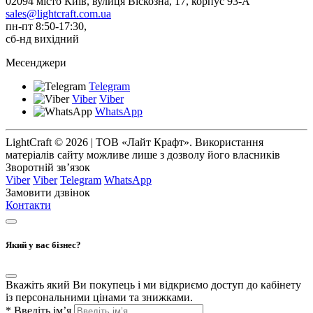
02094 місто Київ, вулиця Віскозна, 17, корпус 93-А
sales@lightcraft.com.ua
пн-пт 8:50-17:30,
сб-нд вихідний
Месенджери
Telegram
Viber
Viber
WhatsApp
LightCraft © 2026 | ТОВ «Лайт Крафт». Використання
матеріалів сайту можливе лише з дозволу його власників
Зворотній зв’язок
Viber
Viber
Telegram
WhatsApp
Замовити дзвінок
Контакти
Який у вас бізнес?
Вкажіть який Ви покупець і ми відкриємо доступ до кабінету
із персональними цінами та знижками.
*
Введіть ім’я