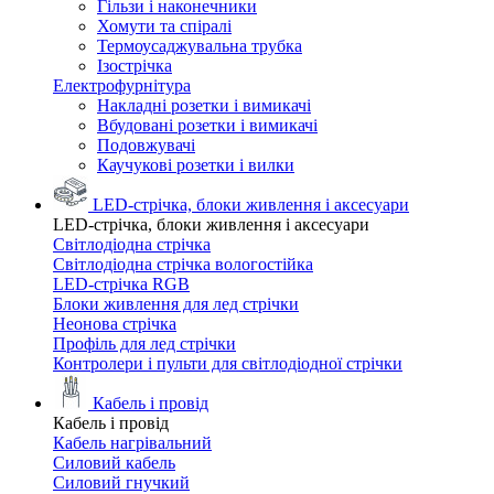
Гільзи і наконечники
Хомути та спіралі
Термоусаджувальна трубка
Ізострічка
Електрофурнітура
Накладні розетки і вимикачі
Вбудовані розетки і вимикачі
Подовжувачі
Каучукові розетки і вилки
LED-стрічка, блоки живлення і аксесуари
LED-стрічка, блоки живлення і аксесуари
Світлодіодна стрічка
Світлодіодна стрічка вологостійка
LED-стрічка RGB
Блоки живлення для лед стрічки
Неонова стрічка
Профіль для лед стрічки
Контролери і пульти для світлодіодної стрічки
Кабель і провід
Кабель і провід
Кабель нагрівальний
Силовий кабель
Силовий гнучкий