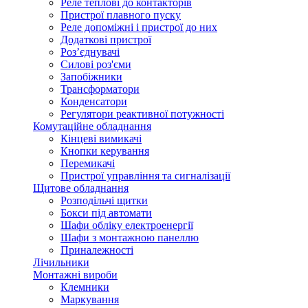
Реле теплові до контакторів
Пристрої плавного пуску
Реле допоміжні і пристрої до них
Додаткові пристрої
Роз’єднувачі
Силові роз'єми
Запобіжники
Трансформатори
Конденсатори
Регулятори реактивної потужності
Комутаційне обладнання
Кінцеві вимикачі
Кнопки керування
Перемикачі
Пристрої управління та сигналізації
Щитове обладнання
Розподільчі щитки
Бокси під автомати
Шафи обліку електроенергії
Шафи з монтажною панеллю
Приналежності
Лічильники
Монтажні вироби
Клемники
Маркування