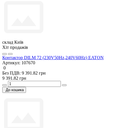
склад Київ
Хіт продажів
Контактор DILM 72 (230V50Hz,240V60Hz) EATON
Артикул:
107670
0
Без ПДВ: 9 391.82 грн
9 391.82 грн
До кошика