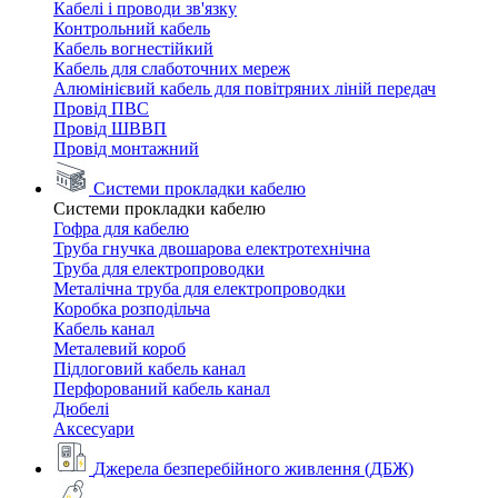
Кабелі і проводи зв'язку
Контрольний кабель
Кабель вогнестійкий
Кабель для слаботочних мереж
Алюмінієвий кабель для повітряних ліній передач
Провід ПВС
Провід ШВВП
Провід монтажний
Системи прокладки кабелю
Системи прокладки кабелю
Гофра для кабелю
Труба гнучка двошарова електротехнічна
Труба для електропроводки
Металічна труба для електропроводки
Коробка розподільча
Кабель канал
Металевий короб
Підлоговий кабель канал
Перфорований кабель канал
Дюбелі
Аксесуари
Джерела безперебійного живлення (ДБЖ)