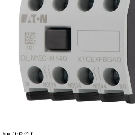
Код:
100007261