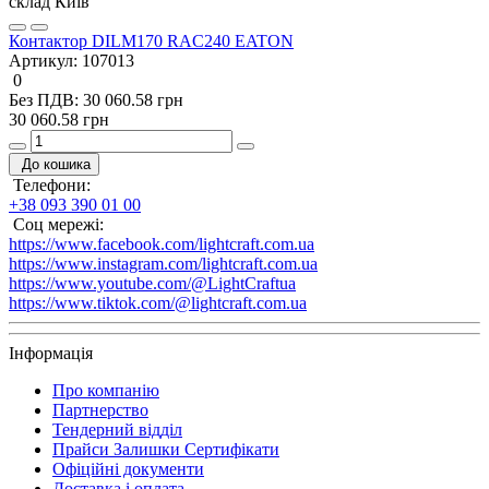
склад Київ
Контактор DILM170 RAC240 EATON
Артикул:
107013
0
Без ПДВ: 30 060.58 грн
30 060.58 грн
До кошика
Телефони:
+38 093 390 01 00
Соц мережі:
https://www.facebook.com/lightcraft.com.ua
https://www.instagram.com/lightcraft.com.ua
https://www.youtube.com/@LightCraftua
https://www.tiktok.com/@lightcraft.com.ua
Інформація
Про компанію
Партнерство
Тендерний відділ
Прайси Залишки Сертифікати
Офіційні документи
Доставка і оплата