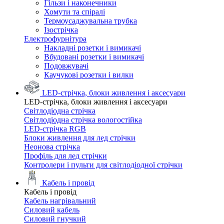
Гільзи і наконечники
Хомути та спіралі
Термоусаджувальна трубка
Ізострічка
Електрофурнітура
Накладні розетки і вимикачі
Вбудовані розетки і вимикачі
Подовжувачі
Каучукові розетки і вилки
LED-стрічка, блоки живлення і аксесуари
LED-стрічка, блоки живлення і аксесуари
Світлодіодна стрічка
Світлодіодна стрічка вологостійка
LED-стрічка RGB
Блоки живлення для лед стрічки
Неонова стрічка
Профіль для лед стрічки
Контролери і пульти для світлодіодної стрічки
Кабель і провід
Кабель і провід
Кабель нагрівальний
Силовий кабель
Силовий гнучкий