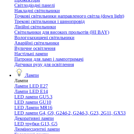
Світлодіодні панелі
Накладні світильники
Точкові світильники направленого світла (down light)
Трекові світильники і шинопровід
Лінійні світильники
Світильники для високих прольотів (HI BAY)
Вологозахищені світильники
Аварійні світильники
Вуличне освітлення
Настільні лампи
Патрони для ламп і лампотримачі
Датчики руху для освітлення
Лампи
Лампи
Лампи LED E27
Лампи LED Е14
LED лампи GU5.3
LED лампи GU10
LED Лампи MR16
LED лампи G4, G9, G24d-2, G24d-3, G23, 2G11, GX53
Декоративні лампи
LED трубки G13, G5
Люмінесцентні лампи