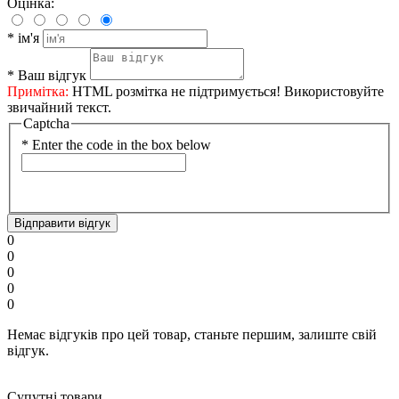
Оцінка:
*
ім'я
*
Ваш відгук
Примітка:
HTML розмітка не підтримується! Використовуйте
звичайний текст.
Captcha
*
Enter the code in the box below
Відправити відгук
0
0
0
0
0
Немає відгуків про цей товар, станьте першим, залиште свій
відгук.
Супутні товари