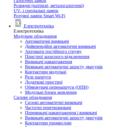
Галогенні лампи
Розрядні (натрієві, металогалогенні)
UV- і спеціальні лампи
Розумні лампи Smart Wi-Fi
Електротехніка
Електротехніка
Модульне обладнання
Автоматичні вимикачі
Диференційні автоматичні вимикачі
Автомати постійного струму
Пристрої захисного відключення
Вимикачі навантаження
Вимикачі автоматичні захисту двигунів
Контактори модульні
Реле напруги
Додаткові пристрої
Обмежувачі перенапруги (ОПН)
Модульні блоки живлення
Силове обладнання
Силові автоматичні вимикачі
Частотні перетворювачі
Перемикачі навантаження і вимикачі
Вимикачі автоматичні захисту двигунів
Контактори промислові