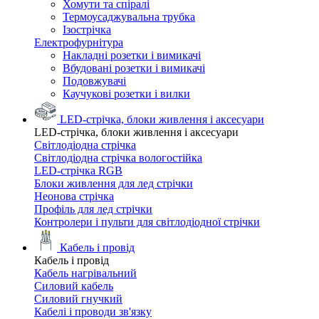
Хомути та спіралі
Термоусаджувальна трубка
Ізострічка
Електрофурнітура
Накладні розетки і вимикачі
Вбудовані розетки і вимикачі
Подовжувачі
Каучукові розетки і вилки
LED-стрічка, блоки живлення і аксесуари
LED-стрічка, блоки живлення і аксесуари
Світлодіодна стрічка
Світлодіодна стрічка вологостійка
LED-стрічка RGB
Блоки живлення для лед стрічки
Неонова стрічка
Профіль для лед стрічки
Контролери і пульти для світлодіодної стрічки
Кабель і провід
Кабель і провід
Кабель нагрівальний
Силовий кабель
Силовий гнучкий
Кабелі і проводи зв'язку