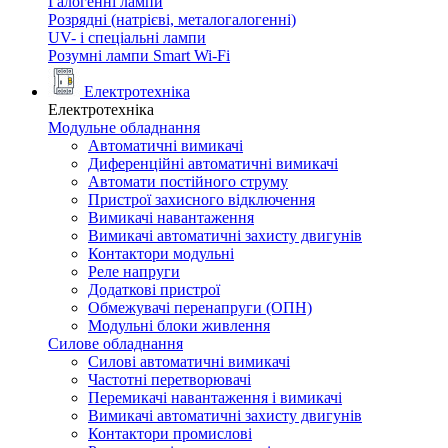
Галогенні лампи
Розрядні (натрієві, металогалогенні)
UV- і спеціальні лампи
Розумні лампи Smart Wi-Fi
Електротехніка
Електротехніка
Модульне обладнання
Автоматичні вимикачі
Диференційні автоматичні вимикачі
Автомати постійного струму
Пристрої захисного відключення
Вимикачі навантаження
Вимикачі автоматичні захисту двигунів
Контактори модульні
Реле напруги
Додаткові пристрої
Обмежувачі перенапруги (ОПН)
Модульні блоки живлення
Силове обладнання
Силові автоматичні вимикачі
Частотні перетворювачі
Перемикачі навантаження і вимикачі
Вимикачі автоматичні захисту двигунів
Контактори промислові