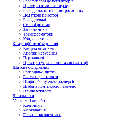
Реле теплові до контакторів
Пристрої плавного пуску
Реле допоміжні і пристрої до них
Додаткові пристрої
Роз’єднувачі
Силові роз'єми
Запобіжники
Трансформатори
Конденсатори
Комутаційне обладнання
Кінцеві вимикачі
Кнопки керування
Перемикачі
Пристрої управління та сигналізації
Щитове обладнання
Розподільчі щитки
Бокси під автомати
Шафи обліку електроенергії
Шафи з монтажною панеллю
Приналежності
Лічильники
Монтажні вироби
Клемники
Маркування
Гільзи і наконечники