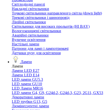
Світлодіодні панелі
Накладні світильники
Точкові світильники направленого світла (down light)
Трекові світильники і шинопровід
Лінійні світильники
Світильники для високих прольотів (HI BAY)
Вологозахищені світильники
Аварійні світильники
Вуличне освітлення
Настільні лампи
Патрони для ламп і лампотримачі
Датчики руху для освітлення
Лампи
Лампи
Лампи LED E27
Лампи LED Е14
LED лампи GU5.3
LED лампи GU10
LED Лампи MR16
LED лампи G4, G9, G24d-2, G24d-3, G23, 2G11, GX53
Декоративні лампи
LED трубки G13, G5
Люмінесцентні лампи