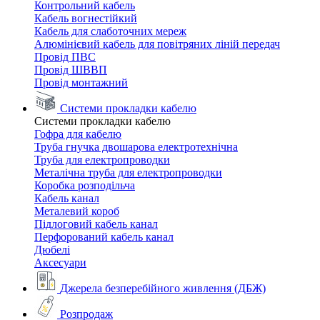
Контрольний кабель
Кабель вогнестійкий
Кабель для слаботочних мереж
Алюмінієвий кабель для повітряних ліній передач
Провід ПВС
Провід ШВВП
Провід монтажний
Системи прокладки кабелю
Системи прокладки кабелю
Гофра для кабелю
Труба гнучка двошарова електротехнічна
Труба для електропроводки
Металічна труба для електропроводки
Коробка розподільча
Кабель канал
Металевий короб
Підлоговий кабель канал
Перфорований кабель канал
Дюбелі
Аксесуари
Джерела безперебійного живлення (ДБЖ)
Розпродаж