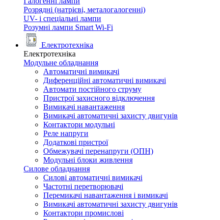
Галогенні лампи
Розрядні (натрієві, металогалогенні)
UV- і спеціальні лампи
Розумні лампи Smart Wi-Fi
Електротехніка
Електротехніка
Модульне обладнання
Автоматичні вимикачі
Диференційні автоматичні вимикачі
Автомати постійного струму
Пристрої захисного відключення
Вимикачі навантаження
Вимикачі автоматичні захисту двигунів
Контактори модульні
Реле напруги
Додаткові пристрої
Обмежувачі перенапруги (ОПН)
Модульні блоки живлення
Силове обладнання
Силові автоматичні вимикачі
Частотні перетворювачі
Перемикачі навантаження і вимикачі
Вимикачі автоматичні захисту двигунів
Контактори промислові