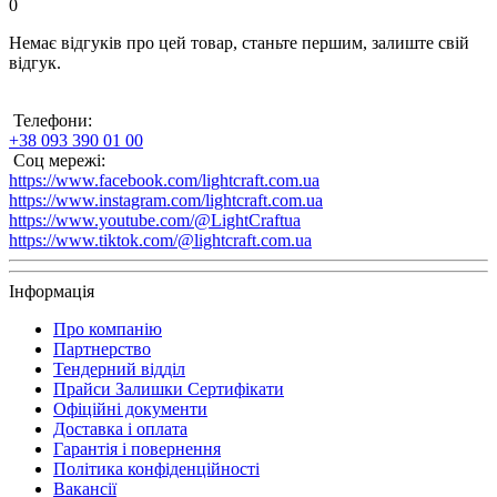
0
Немає відгуків про цей товар, станьте першим, залиште свій
відгук.
Телефони:
+38 093 390 01 00
Соц мережі:
https://www.facebook.com/lightcraft.com.ua
https://www.instagram.com/lightcraft.com.ua
https://www.youtube.com/@LightCraftua
https://www.tiktok.com/@lightcraft.com.ua
Інформація
Про компанію
Партнерство
Тендерний відділ
Прайси Залишки Сертифікати
Офіційні документи
Доставка і оплата
Гарантія і повернення
Політика конфіденційності
Вакансії