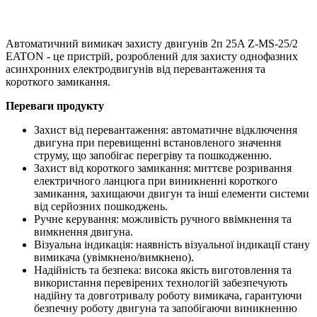
Автоматичний вимикач захисту двигунів 2п 25A Z-MS-25/2
EATON - це пристрій, розроблений для захисту однофазних
асинхронних електродвигунів від перевантаження та
короткого замикання.
Переваги продукту
Захист від перевантаження: автоматичне відключення
двигуна при перевищенні встановленого значення
струму, що запобігає перегріву та пошкодженню.
Захист від короткого замикання: миттєве розривання
електричного ланцюга при виникненні короткого
замикання, захищаючи двигун та інші елементи системи
від серйозних пошкоджень.
Ручне керування: можливість ручного ввімкнення та
вимкнення двигуна.
Візуальна індикація: наявність візуальної індикації стану
вимикача (увімкнено/вимкнено).
Надійність та безпека: висока якість виготовлення та
використання перевірених технологій забезпечують
надійну та довготривалу роботу вимикача, гарантуючи
безпечну роботу двигуна та запобігаючи виникненню