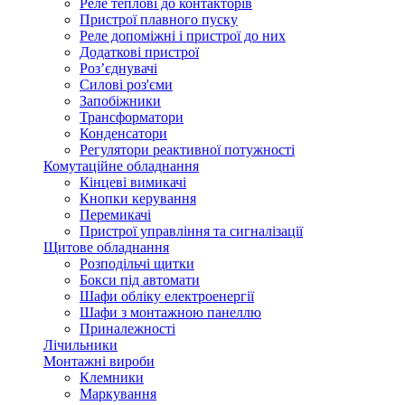
Реле теплові до контакторів
Пристрої плавного пуску
Реле допоміжні і пристрої до них
Додаткові пристрої
Роз’єднувачі
Силові роз'єми
Запобіжники
Трансформатори
Конденсатори
Регулятори реактивної потужності
Комутаційне обладнання
Кінцеві вимикачі
Кнопки керування
Перемикачі
Пристрої управління та сигналізації
Щитове обладнання
Розподільчі щитки
Бокси під автомати
Шафи обліку електроенергії
Шафи з монтажною панеллю
Приналежності
Лічильники
Монтажні вироби
Клемники
Маркування