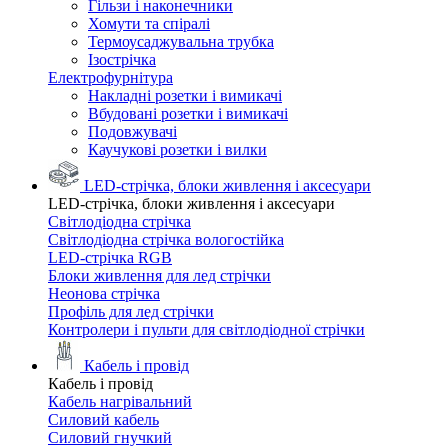
Гільзи і наконечники
Хомути та спіралі
Термоусаджувальна трубка
Ізострічка
Електрофурнітура
Накладні розетки і вимикачі
Вбудовані розетки і вимикачі
Подовжувачі
Каучукові розетки і вилки
LED-стрічка, блоки живлення і аксесуари
LED-стрічка, блоки живлення і аксесуари
Світлодіодна стрічка
Світлодіодна стрічка вологостійка
LED-стрічка RGB
Блоки живлення для лед стрічки
Неонова стрічка
Профіль для лед стрічки
Контролери і пульти для світлодіодної стрічки
Кабель і провід
Кабель і провід
Кабель нагрівальний
Силовий кабель
Силовий гнучкий