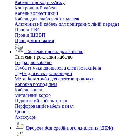
Кабелі і проводи зв'язку
Контрольний кабель
Кабель вогнестійкий
Кабель для слаботочних мереж
Алюмінієвий кабель для повітряних ліній передач
Провід ПВС
Провід ШВВП
Провід монтажний
Системи прокладки кабелю
Системи прокладки кабелю
Гофра для кабелю
Труба гнучка двошарова електротехнічна
Труба для електропроводки
Металічна труба для електропроводки
Коробка розподільча
Кабель канал
Металевий короб
Підлоговий кабель канал
Перфорований кабель канал
Дюбелі
Аксесуари
Джерела безперебійного живлення (ДБЖ)