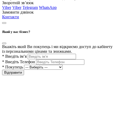
Зворотній зв’язок
Viber
Viber
Telegram
WhatsApp
Замовити дзвінок
Контакти
Який у вас бізнес?
Вкажіть який Ви покупець і ми відкриємо доступ до кабінету
із персональними цінами та знижками.
*
Введіть ім’я
*
Введіть Телефон
*
Покупець
Відправити