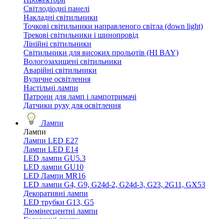
Світлодіодні панелі
Накладні світильники
Точкові світильники направленого світла (down light)
Трекові світильники і шинопровід
Лінійні світильники
Світильники для високих прольотів (HI BAY)
Вологозахищені світильники
Аварійні світильники
Вуличне освітлення
Настільні лампи
Патрони для ламп і лампотримачі
Датчики руху для освітлення
Лампи
Лампи
Лампи LED E27
Лампи LED Е14
LED лампи GU5.3
LED лампи GU10
LED Лампи MR16
LED лампи G4, G9, G24d-2, G24d-3, G23, 2G11, GX53
Декоративні лампи
LED трубки G13, G5
Люмінесцентні лампи