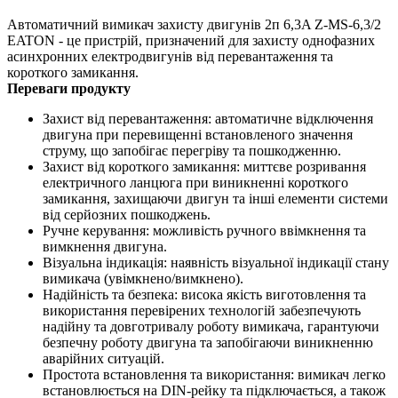
Автоматичний вимикач захисту двигунів 2п 6,3A Z-MS-6,3/2
EATON - це пристрій, призначений для захисту однофазних
асинхронних електродвигунів від перевантаження та
короткого замикання.
Переваги продукту
Захист від перевантаження: автоматичне відключення
двигуна при перевищенні встановленого значення
струму, що запобігає перегріву та пошкодженню.
Захист від короткого замикання: миттєве розривання
електричного ланцюга при виникненні короткого
замикання, захищаючи двигун та інші елементи системи
від серйозних пошкоджень.
Ручне керування: можливість ручного ввімкнення та
вимкнення двигуна.
Візуальна індикація: наявність візуальної індикації стану
вимикача (увімкнено/вимкнено).
Надійність та безпека: висока якість виготовлення та
використання перевірених технологій забезпечують
надійну та довготривалу роботу вимикача, гарантуючи
безпечну роботу двигуна та запобігаючи виникненню
аварійних ситуацій.
Простота встановлення та використання: вимикач легко
встановлюється на DIN-рейку та підключається, а також