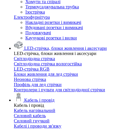
Хомути та спіралі
Термоусаджувальна трубка
Ізострічка
Електрофурнітура
Накладні розетки і вимикачі
Вбудовані розетки і вимикачі
Подовжувачі
Каучукові розетки і вилки
LED-стрічка, блоки живлення і аксесуари
LED-стрічка, блоки живлення і аксесуари
Світлодіодна стрічка
Світлодіодна стрічка вологостійка
LED-стрічка RGB
Блоки живлення для лед стрічки
Неонова стрічка
Профіль для лед стрічки
Контролери і пульти для світлодіодної стрічки
Кабель і провід
Кабель і провід
Кабель нагрівальний
Силовий кабель
Силовий гнучкий
Кабелі і проводи зв'язку