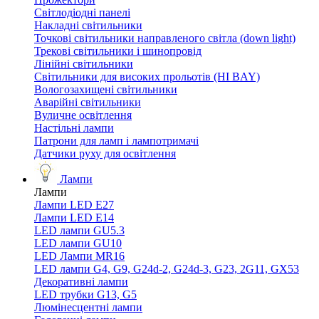
Світлодіодні панелі
Накладні світильники
Точкові світильники направленого світла (down light)
Трекові світильники і шинопровід
Лінійні світильники
Світильники для високих прольотів (HI BAY)
Вологозахищені світильники
Аварійні світильники
Вуличне освітлення
Настільні лампи
Патрони для ламп і лампотримачі
Датчики руху для освітлення
Лампи
Лампи
Лампи LED E27
Лампи LED Е14
LED лампи GU5.3
LED лампи GU10
LED Лампи MR16
LED лампи G4, G9, G24d-2, G24d-3, G23, 2G11, GX53
Декоративні лампи
LED трубки G13, G5
Люмінесцентні лампи