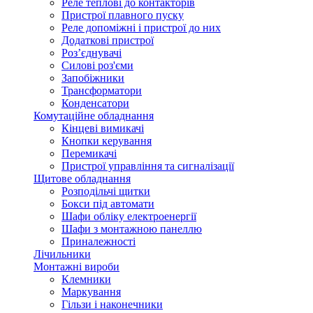
Реле теплові до контакторів
Пристрої плавного пуску
Реле допоміжні і пристрої до них
Додаткові пристрої
Роз’єднувачі
Силові роз'єми
Запобіжники
Трансформатори
Конденсатори
Комутаційне обладнання
Кінцеві вимикачі
Кнопки керування
Перемикачі
Пристрої управління та сигналізації
Щитове обладнання
Розподільчі щитки
Бокси під автомати
Шафи обліку електроенергії
Шафи з монтажною панеллю
Приналежності
Лічильники
Монтажні вироби
Клемники
Маркування
Гільзи і наконечники