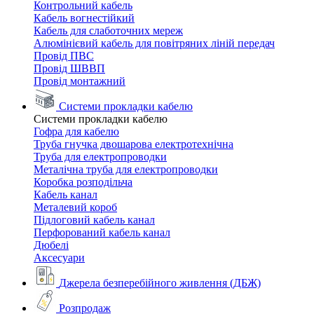
Контрольний кабель
Кабель вогнестійкий
Кабель для слаботочних мереж
Алюмінієвий кабель для повітряних ліній передач
Провід ПВС
Провід ШВВП
Провід монтажний
Системи прокладки кабелю
Системи прокладки кабелю
Гофра для кабелю
Труба гнучка двошарова електротехнічна
Труба для електропроводки
Металічна труба для електропроводки
Коробка розподільча
Кабель канал
Металевий короб
Підлоговий кабель канал
Перфорований кабель канал
Дюбелі
Аксесуари
Джерела безперебійного живлення (ДБЖ)
Розпродаж