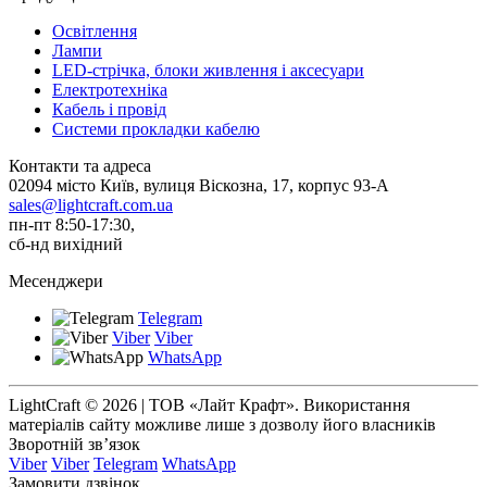
Освітлення
Лампи
LED-стрічка, блоки живлення і аксесуари
Електротехніка
Кабель і провід
Системи прокладки кабелю
Контакти та адреса
02094 місто Київ, вулиця Віскозна, 17, корпус 93-А
sales@lightcraft.com.ua
пн-пт 8:50-17:30,
сб-нд вихідний
Месенджери
Telegram
Viber
Viber
WhatsApp
LightCraft © 2026 | ТОВ «Лайт Крафт». Використання
матеріалів сайту можливе лише з дозволу його власників
Зворотній зв’язок
Viber
Viber
Telegram
WhatsApp
Замовити дзвінок