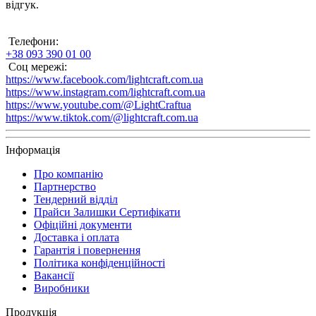
відгук.
Телефони:
+38 093 390 01 00
Соц мережі:
https://www.facebook.com/lightcraft.com.ua
https://www.instagram.com/lightcraft.com.ua
https://www.youtube.com/@LightCraftua
https://www.tiktok.com/@lightcraft.com.ua
Інформація
Про компанію
Партнерство
Тендерний відділ
Прайси Залишки Сертифікати
Офіційні документи
Доставка і оплата
Гарантія і повернення
Політика конфіденційності
Вакансії
Виробники
Продукція