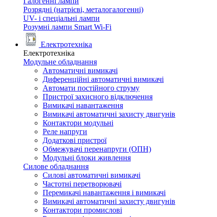
Галогенні лампи
Розрядні (натрієві, металогалогенні)
UV- і спеціальні лампи
Розумні лампи Smart Wi-Fi
Електротехніка
Електротехніка
Модульне обладнання
Автоматичні вимикачі
Диференційні автоматичні вимикачі
Автомати постійного струму
Пристрої захисного відключення
Вимикачі навантаження
Вимикачі автоматичні захисту двигунів
Контактори модульні
Реле напруги
Додаткові пристрої
Обмежувачі перенапруги (ОПН)
Модульні блоки живлення
Силове обладнання
Силові автоматичні вимикачі
Частотні перетворювачі
Перемикачі навантаження і вимикачі
Вимикачі автоматичні захисту двигунів
Контактори промислові