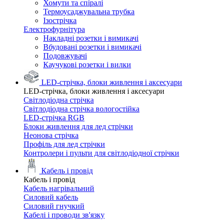
Хомути та спіралі
Термоусаджувальна трубка
Ізострічка
Електрофурнітура
Накладні розетки і вимикачі
Вбудовані розетки і вимикачі
Подовжувачі
Каучукові розетки і вилки
LED-стрічка, блоки живлення і аксесуари
LED-стрічка, блоки живлення і аксесуари
Світлодіодна стрічка
Світлодіодна стрічка вологостійка
LED-стрічка RGB
Блоки живлення для лед стрічки
Неонова стрічка
Профіль для лед стрічки
Контролери і пульти для світлодіодної стрічки
Кабель і провід
Кабель і провід
Кабель нагрівальний
Силовий кабель
Силовий гнучкий
Кабелі і проводи зв'язку