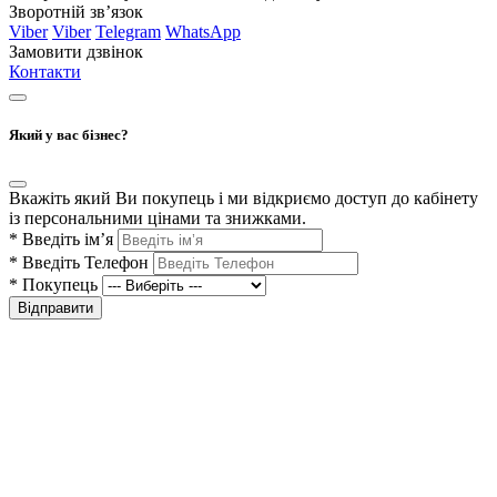
Зворотній зв’язок
Viber
Viber
Telegram
WhatsApp
Замовити дзвінок
Контакти
Який у вас бізнес?
Вкажіть який Ви покупець і ми відкриємо доступ до кабінету
із персональними цінами та знижками.
*
Введіть ім’я
*
Введіть Телефон
*
Покупець
Відправити