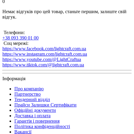
0
Немає відгуків про цей товар, станьте першим, залиште свій
відгук.
Телефони:
+38 093 390 01 00
Соц мережі:
https://www.facebook.com/lightcraft.com.ua
https://www.instagram.com/lightcraft.com.ua
https://www.youtube.com/@LightCraftua
https://www.tiktok.com/@lightcraft.com.ua
Інформація
Про компанію
Партнерство
Тендерний відділ
Прайси Залишки Сертифікати
Офіційні документи
Доставка і оплата
Гарантія і повернення
Політика конфіденційності
Вакансії