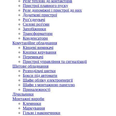
Реле теплові до контакторів
Пристрої плавного пуску
Реле допоміжні і пристрої до них
Додаткові пристрої
Роз’єднувачі
Силові роз'єми
Запобіжники
Трансформатори
Конденсатори
Комутаційне обладнання
Кінцеві вимикачі
Кнопки керування
Перемикачі
Пристрої управління та сигналізації
Щитове обладнання
Розподільчі щитки
Бокси під автомати
Шафи обліку електроенергії
Шафи з монтажною панеллю
Приналежності
Лічильники
Монтажні вироби
Клемники
Маркування
Гільзи і наконечники