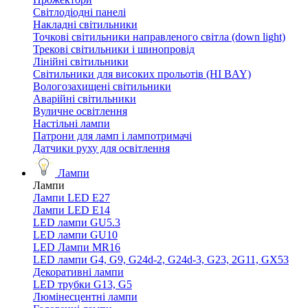
Світлодіодні панелі
Накладні світильники
Точкові світильники направленого світла (down light)
Трекові світильники і шинопровід
Лінійні світильники
Світильники для високих прольотів (HI BAY)
Вологозахищені світильники
Аварійні світильники
Вуличне освітлення
Настільні лампи
Патрони для ламп і лампотримачі
Датчики руху для освітлення
Лампи
Лампи
Лампи LED E27
Лампи LED Е14
LED лампи GU5.3
LED лампи GU10
LED Лампи MR16
LED лампи G4, G9, G24d-2, G24d-3, G23, 2G11, GX53
Декоративні лампи
LED трубки G13, G5
Люмінесцентні лампи