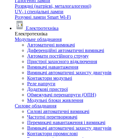
Галогенні лампи
Розрядні (натрієві, металогалогенні)
UV- і спеціальні лампи
Розумні лампи Smart Wi-Fi
Електротехніка
Електротехніка
Модульне обладнання
Автоматичні вимикачі
Диференційні автоматичні вимикачі
Автомати постійного струму
Пристрої захисного відключення
Вимикачі навантаження
Вимикачі автоматичні захисту двигунів
Контактори модульні
Реле напруги
Додаткові пристрої
Обмежувачі перенапруги (ОПН)
Модульні блоки живлення
Силове обладнання
Силові автоматичні вимикачі
Частотні перетворювачі
Перемикачі навантаження і вимикачі
Вимикачі автоматичні захисту двигунів
Контактори промислові