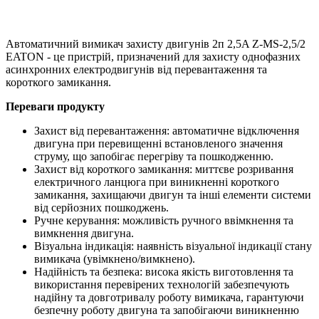
Автоматичний вимикач захисту двигунів 2п 2,5A Z-MS-2,5/2
EATON - це пристрій, призначений для захисту однофазних
асинхронних електродвигунів від перевантаження та
короткого замикання.
Переваги продукту
Захист від перевантаження: автоматичне відключення
двигуна при перевищенні встановленого значення
струму, що запобігає перегріву та пошкодженню.
Захист від короткого замикання: миттєве розривання
електричного ланцюга при виникненні короткого
замикання, захищаючи двигун та інші елементи системи
від серйозних пошкоджень.
Ручне керування: можливість ручного ввімкнення та
вимкнення двигуна.
Візуальна індикація: наявність візуальної індикації стану
вимикача (увімкнено/вимкнено).
Надійність та безпека: висока якість виготовлення та
використання перевірених технологій забезпечують
надійну та довготривалу роботу вимикача, гарантуючи
безпечну роботу двигуна та запобігаючи виникненню