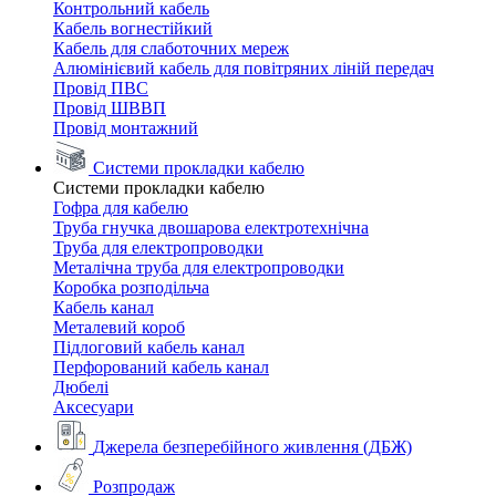
Контрольний кабель
Кабель вогнестійкий
Кабель для слаботочних мереж
Алюмінієвий кабель для повітряних ліній передач
Провід ПВС
Провід ШВВП
Провід монтажний
Системи прокладки кабелю
Системи прокладки кабелю
Гофра для кабелю
Труба гнучка двошарова електротехнічна
Труба для електропроводки
Металічна труба для електропроводки
Коробка розподільча
Кабель канал
Металевий короб
Підлоговий кабель канал
Перфорований кабель канал
Дюбелі
Аксесуари
Джерела безперебійного живлення (ДБЖ)
Розпродаж