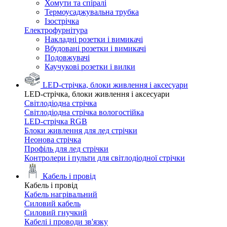
Хомути та спіралі
Термоусаджувальна трубка
Ізострічка
Електрофурнітура
Накладні розетки і вимикачі
Вбудовані розетки і вимикачі
Подовжувачі
Каучукові розетки і вилки
LED-стрічка, блоки живлення і аксесуари
LED-стрічка, блоки живлення і аксесуари
Світлодіодна стрічка
Світлодіодна стрічка вологостійка
LED-стрічка RGB
Блоки живлення для лед стрічки
Неонова стрічка
Профіль для лед стрічки
Контролери і пульти для світлодіодної стрічки
Кабель і провід
Кабель і провід
Кабель нагрівальний
Силовий кабель
Силовий гнучкий
Кабелі і проводи зв'язку