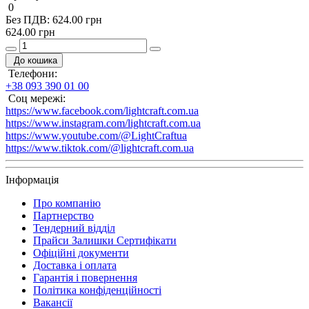
0
Без ПДВ: 624.00 грн
624.00 грн
До кошика
Телефони:
+38 093 390 01 00
Соц мережі:
https://www.facebook.com/lightcraft.com.ua
https://www.instagram.com/lightcraft.com.ua
https://www.youtube.com/@LightCraftua
https://www.tiktok.com/@lightcraft.com.ua
Інформація
Про компанію
Партнерство
Тендерний відділ
Прайси Залишки Сертифікати
Офіційні документи
Доставка і оплата
Гарантія і повернення
Політика конфіденційності
Вакансії