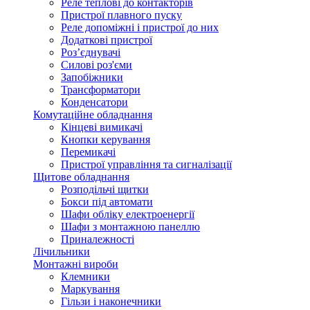
Реле теплові до контакторів
Пристрої плавного пуску
Реле допоміжні і пристрої до них
Додаткові пристрої
Роз’єднувачі
Силові роз'єми
Запобіжники
Трансформатори
Конденсатори
Комутаційне обладнання
Кінцеві вимикачі
Кнопки керування
Перемикачі
Пристрої управління та сигналізації
Щитове обладнання
Розподільчі щитки
Бокси під автомати
Шафи обліку електроенергії
Шафи з монтажною панеллю
Приналежності
Лічильники
Монтажні вироби
Клемники
Маркування
Гільзи і наконечники