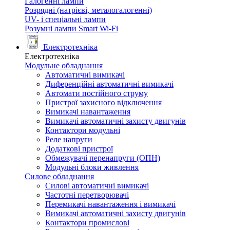
Галогенні лампи
Розрядні (натрієві, металогалогенні)
UV- і спеціальні лампи
Розумні лампи Smart Wi-Fi
Електротехніка
Електротехніка
Модульне обладнання
Автоматичні вимикачі
Диференційні автоматичні вимикачі
Автомати постійного струму
Пристрої захисного відключення
Вимикачі навантаження
Вимикачі автоматичні захисту двигунів
Контактори модульні
Реле напруги
Додаткові пристрої
Обмежувачі перенапруги (ОПН)
Модульні блоки живлення
Силове обладнання
Силові автоматичні вимикачі
Частотні перетворювачі
Перемикачі навантаження і вимикачі
Вимикачі автоматичні захисту двигунів
Контактори промислові