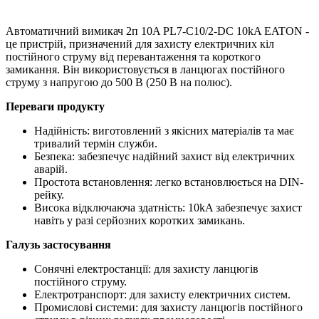
Автоматичний вимикач 2п 10A PL7-C10/2-DC 10kA EATON -
це пристрій, призначений для захисту електричних кіл
постійного струму від перевантаження та короткого
замикання. Він використовується в ланцюгах постійного
струму з напругою до 500 В (250 В на полюс).
Переваги продукту
Надійність: виготовлений з якісних матеріалів та має
тривалий термін служби.
Безпека: забезпечує надійний захист від електричних
аварій.
Простота встановлення: легко встановлюється на DIN-
рейку.
Висока відключаюча здатність: 10kA забезпечує захист
навіть у разі серйозних коротких замикань.
Галузь застосування
Сонячні електростанції: для захисту ланцюгів
постійного струму.
Електротранспорт: для захисту електричних систем.
Промислові системи: для захисту ланцюгів постійного