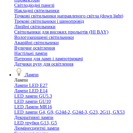
Світлодіодні панелі
Накладні світильники
Точкові світильники направленого світла (down light)
Трекові світильники і шинопровід
Лінійні світильники
Світильники для високих прольотів (HI BAY)
Вологозахищені світильники
Аварійні світильники
Вуличне освітлення
Настільні лампи
Патрони для ламп і лампотримачі
Датчики руху для освітлення
Лампи
Лампи
Лампи LED E27
Лампи LED Е14
LED лампи GU5.3
LED лампи GU10
LED Лампи MR16
LED лампи G4, G9, G24d-2, G24d-3, G23, 2G11, GX53
Декоративні лампи
LED трубки G13, G5
Люмінесцентні лампи