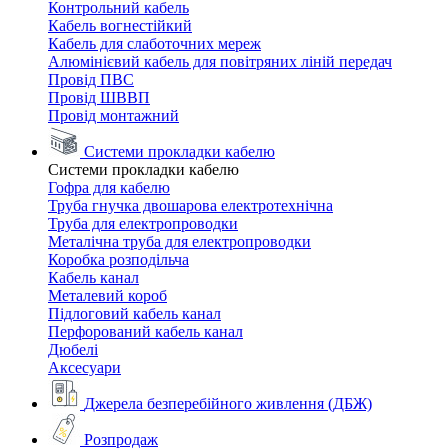
Контрольний кабель
Кабель вогнестійкий
Кабель для слаботочних мереж
Алюмінієвий кабель для повітряних ліній передач
Провід ПВС
Провід ШВВП
Провід монтажний
Системи прокладки кабелю
Системи прокладки кабелю
Гофра для кабелю
Труба гнучка двошарова електротехнічна
Труба для електропроводки
Металічна труба для електропроводки
Коробка розподільча
Кабель канал
Металевий короб
Підлоговий кабель канал
Перфорований кабель канал
Дюбелі
Аксесуари
Джерела безперебійного живлення (ДБЖ)
Розпродаж