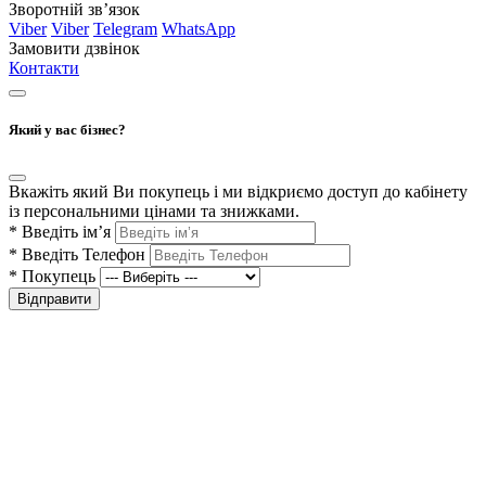
Зворотній зв’язок
Viber
Viber
Telegram
WhatsApp
Замовити дзвінок
Контакти
Який у вас бізнес?
Вкажіть який Ви покупець і ми відкриємо доступ до кабінету
із персональними цінами та знижками.
*
Введіть ім’я
*
Введіть Телефон
*
Покупець
Відправити