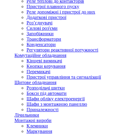
Реле теплові до контакторів
Пристрої плавного пуску
Реле допоміжні і пристрої до них
Додаткові пристрої
Роз’єднувачі
Силові роз'єми
Запобіжники
Трансформатори
Конденсатори
Регулятори реактивної потужності
Комутаційне обладнання
Кінцеві вимикачі
Кнопки керування
Перемикачі
Пристрої управління та сигналізації
Щитове обладнання
Розподільчі щитки
Бокси під автомати
Шафи обліку електроенергії
Шафи з монтажною панеллю
Приналежності
Лічильники
Монтажні вироби
Клемники
Маркування