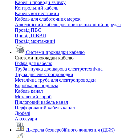
Кабелі і проводи зв'язку
Контрольний кабель
Кабель вогнестійкий
Кабель для слаботочних мереж
Алюмінієвий кабель для повітряних ліній передач
Провід ПВС
Провід ШВВП
Провід монтажний
Системи прокладки кабелю
Системи прокладки кабелю
Гофра для кабелю
Труба гнучка двошарова електротехнічна
Труба для електропроводки
Металічна труба для електропроводки
Коробка розподільча
Кабель канал
Металевий короб
Підлоговий кабель канал
Перфорований кабель канал
Дюбелі
Аксесуари
Джерела безперебійного живлення (ДБЖ)