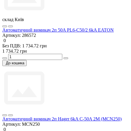
склад Київ
Автоматичний вимикач 2п 50A PL6-C50/2 6kA EATON
Артикул:
286572
0
Без ПДВ: 1 734.72 грн
1 734.72 грн
До кошика
Автоматичний вимикач 2п Hager 6kA C-50A 2M (MCN250)
Артикул:
MCN250
0