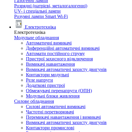
Галогенні лампи
Розрядні (натрієві, металогалогенні)
UV- і спеціальні лампи
Розумні лампи Smart Wi-Fi
Електротехніка
Електротехніка
Модульне обладнання
Автоматичні вимикачі
Диференційні автоматичні вимикачі
Автомати постійного струму
Пристрої захисного відключення
Вимикачі навантаження
Вимикачі автоматичні захисту двигунів
Контактори модульні
Реле напруги
Додаткові пристрої
Обмежувачі перенапруги (ОПН)
Модульні блоки живлення
Силове обладнання
Силові автоматичні вимикачі
Частотні перетворювачі
Перемикачі навантаження і вимикачі
Вимикачі автоматичні захисту двигунів
Контактори промислові