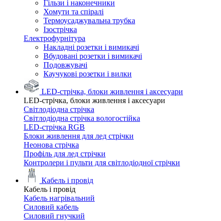
Гільзи і наконечники
Хомути та спіралі
Термоусаджувальна трубка
Ізострічка
Електрофурнітура
Накладні розетки і вимикачі
Вбудовані розетки і вимикачі
Подовжувачі
Каучукові розетки і вилки
LED-стрічка, блоки живлення і аксесуари
LED-стрічка, блоки живлення і аксесуари
Світлодіодна стрічка
Світлодіодна стрічка вологостійка
LED-стрічка RGB
Блоки живлення для лед стрічки
Неонова стрічка
Профіль для лед стрічки
Контролери і пульти для світлодіодної стрічки
Кабель і провід
Кабель і провід
Кабель нагрівальний
Силовий кабель
Силовий гнучкий