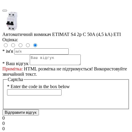
Автоматичний вимикач ETIMAT S4 2p C 50A (4,5 kA) ETI
Оцінка:
*
ім'я
*
Ваш відгук
Примітка:
HTML розмітка не підтримується! Використовуйте
звичайний текст.
Captcha
*
Enter the code in the box below
Відправити відгук
0
0
0