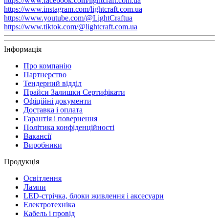
https://www.facebook.com/lightcraft.com.ua
https://www.instagram.com/lightcraft.com.ua
https://www.youtube.com/@LightCraftua
https://www.tiktok.com/@lightcraft.com.ua
Інформація
Про компанію
Партнерство
Тендерний відділ
Прайси Залишки Сертифікати
Офіційні документи
Доставка і оплата
Гарантія і повернення
Політика конфіденційності
Вакансії
Виробники
Продукція
Освітлення
Лампи
LED-стрічка, блоки живлення і аксесуари
Електротехніка
Кабель і провід