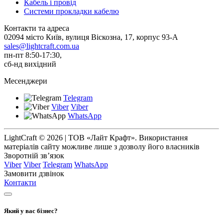
Кабель і провід
Системи прокладки кабелю
Контакти та адреса
02094 місто Київ, вулиця Віскозна, 17, корпус 93-А
sales@lightcraft.com.ua
пн-пт 8:50-17:30,
сб-нд вихідний
Месенджери
Telegram
Viber
Viber
WhatsApp
LightCraft © 2026 | ТОВ «Лайт Крафт». Використання
матеріалів сайту можливе лише з дозволу його власників
Зворотній зв’язок
Viber
Viber
Telegram
WhatsApp
Замовити дзвінок
Контакти
Який у вас бізнес?