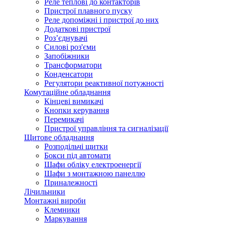
Реле теплові до контакторів
Пристрої плавного пуску
Реле допоміжні і пристрої до них
Додаткові пристрої
Роз’єднувачі
Силові роз'єми
Запобіжники
Трансформатори
Конденсатори
Регулятори реактивної потужності
Комутаційне обладнання
Кінцеві вимикачі
Кнопки керування
Перемикачі
Пристрої управління та сигналізації
Щитове обладнання
Розподільчі щитки
Бокси під автомати
Шафи обліку електроенергії
Шафи з монтажною панеллю
Приналежності
Лічильники
Монтажні вироби
Клемники
Маркування