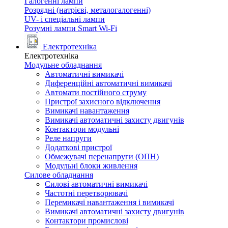
Галогенні лампи
Розрядні (натрієві, металогалогенні)
UV- і спеціальні лампи
Розумні лампи Smart Wi-Fi
Електротехніка
Електротехніка
Модульне обладнання
Автоматичні вимикачі
Диференційні автоматичні вимикачі
Автомати постійного струму
Пристрої захисного відключення
Вимикачі навантаження
Вимикачі автоматичні захисту двигунів
Контактори модульні
Реле напруги
Додаткові пристрої
Обмежувачі перенапруги (ОПН)
Модульні блоки живлення
Силове обладнання
Силові автоматичні вимикачі
Частотні перетворювачі
Перемикачі навантаження і вимикачі
Вимикачі автоматичні захисту двигунів
Контактори промислові