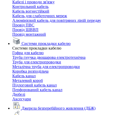
Кабелі і проводи зв'язку
Контрольний кабель
Кабель вогнестійкий
Кабель для слаботочних мереж
Алюмінієвий кабель для повітряних ліній передач
Провід ПВС
Провід ШВВП
Провід монтажний
Системи прокладки кабелю
Системи прокладки кабелю
Гофра для кабелю
Труба гнучка двошарова електротехнічна
Труба для електропроводки
Металічна труба для електропроводки
Коробка розподільча
Кабель канал
Металевий короб
Підлоговий кабель канал
Перфорований кабель канал
Дюбелі
Аксесуари
Джерела безперебійного живлення (ДБЖ)