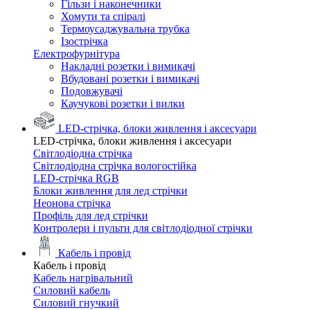
Гільзи і наконечники
Хомути та спіралі
Термоусаджувальна трубка
Ізострічка
Електрофурнітура
Накладні розетки і вимикачі
Вбудовані розетки і вимикачі
Подовжувачі
Каучукові розетки і вилки
LED-стрічка, блоки живлення і аксесуари
LED-стрічка, блоки живлення і аксесуари
Світлодіодна стрічка
Світлодіодна стрічка вологостійка
LED-стрічка RGB
Блоки живлення для лед стрічки
Неонова стрічка
Профіль для лед стрічки
Контролери і пульти для світлодіодної стрічки
Кабель і провід
Кабель і провід
Кабель нагрівальний
Силовий кабель
Силовий гнучкий