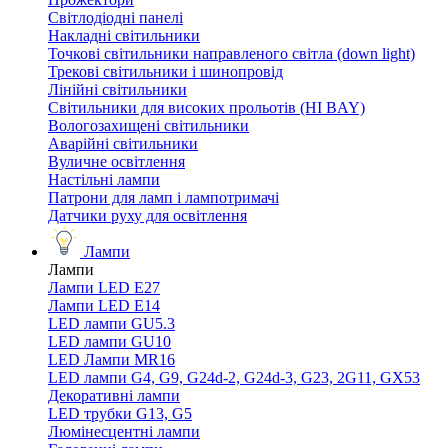
Світлодіодні панелі
Накладні світильники
Точкові світильники направленого світла (down light)
Трекові світильники і шинопровід
Лінійні світильники
Світильники для високих прольотів (HI BAY)
Вологозахищені світильники
Аварійні світильники
Вуличне освітлення
Настільні лампи
Патрони для ламп і лампотримачі
Датчики руху для освітлення
Лампи
Лампи
Лампи LED E27
Лампи LED Е14
LED лампи GU5.3
LED лампи GU10
LED Лампи MR16
LED лампи G4, G9, G24d-2, G24d-3, G23, 2G11, GX53
Декоративні лампи
LED трубки G13, G5
Люмінесцентні лампи