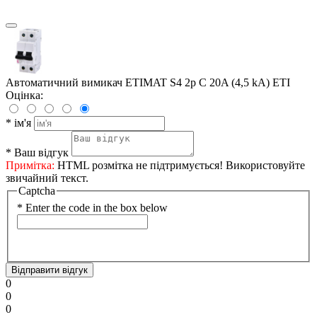
Автоматичний вимикач ETIMAT S4 2p C 20A (4,5 kA) ETI
Оцінка:
*
ім'я
*
Ваш відгук
Примітка:
HTML розмітка не підтримується! Використовуйте
звичайний текст.
Captcha
*
Enter the code in the box below
Відправити відгук
0
0
0