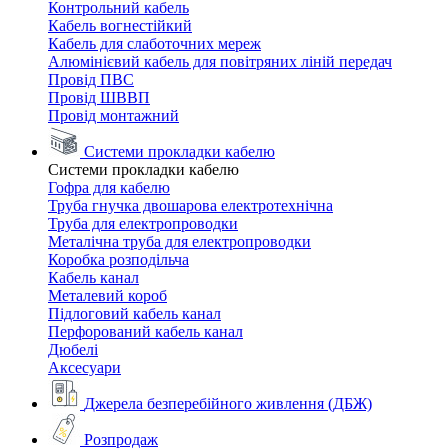
Контрольний кабель
Кабель вогнестійкий
Кабель для слаботочних мереж
Алюмінієвий кабель для повітряних ліній передач
Провід ПВС
Провід ШВВП
Провід монтажний
Системи прокладки кабелю
Системи прокладки кабелю
Гофра для кабелю
Труба гнучка двошарова електротехнічна
Труба для електропроводки
Металічна труба для електропроводки
Коробка розподільча
Кабель канал
Металевий короб
Підлоговий кабель канал
Перфорований кабель канал
Дюбелі
Аксесуари
Джерела безперебійного живлення (ДБЖ)
Розпродаж