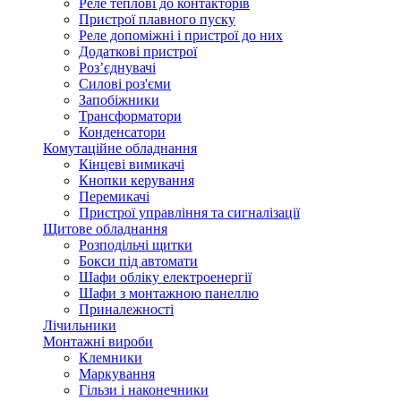
Реле теплові до контакторів
Пристрої плавного пуску
Реле допоміжні і пристрої до них
Додаткові пристрої
Роз’єднувачі
Силові роз'єми
Запобіжники
Трансформатори
Конденсатори
Комутаційне обладнання
Кінцеві вимикачі
Кнопки керування
Перемикачі
Пристрої управління та сигналізації
Щитове обладнання
Розподільчі щитки
Бокси під автомати
Шафи обліку електроенергії
Шафи з монтажною панеллю
Приналежності
Лічильники
Монтажні вироби
Клемники
Маркування
Гільзи і наконечники