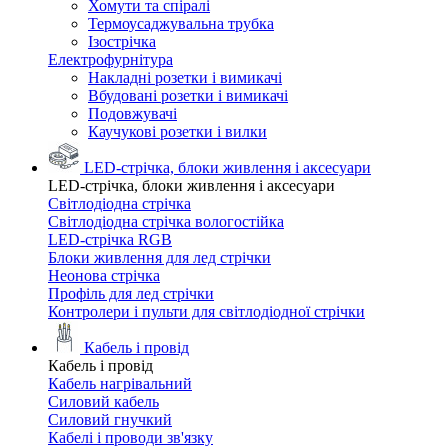
Хомути та спіралі
Термоусаджувальна трубка
Ізострічка
Електрофурнітура
Накладні розетки і вимикачі
Вбудовані розетки і вимикачі
Подовжувачі
Каучукові розетки і вилки
LED-стрічка, блоки живлення і аксесуари
LED-стрічка, блоки живлення і аксесуари
Світлодіодна стрічка
Світлодіодна стрічка вологостійка
LED-стрічка RGB
Блоки живлення для лед стрічки
Неонова стрічка
Профіль для лед стрічки
Контролери і пульти для світлодіодної стрічки
Кабель і провід
Кабель і провід
Кабель нагрівальний
Силовий кабель
Силовий гнучкий
Кабелі і проводи зв'язку