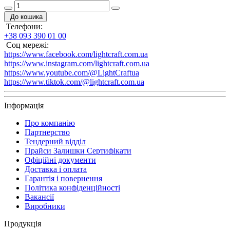
До кошика
Телефони:
+38 093 390 01 00
Соц мережі:
https://www.facebook.com/lightcraft.com.ua
https://www.instagram.com/lightcraft.com.ua
https://www.youtube.com/@LightCraftua
https://www.tiktok.com/@lightcraft.com.ua
Інформація
Про компанію
Партнерство
Тендерний відділ
Прайси Залишки Сертифікати
Офіційні документи
Доставка і оплата
Гарантія і повернення
Політика конфіденційності
Вакансії
Виробники
Продукція