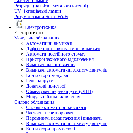
Галогенні лампи
Розрядні (натрієві, металогалогенні)
UV- і спеціальні лампи
Розумні лампи Smart Wi-Fi
Електротехніка
Електротехніка
Модульне обладнання
Автоматичні вимикачі
Диференційні автоматичні вимикачі
Автомати постійного струму
Пристрої захисного відключення
Вимикачі навантаження
Вимикачі автоматичні захисту двигунів
Контактори модульні
Реле напруги
Додаткові пристрої
Обмежувачі перенапруги (ОПН)
Модульні блоки живлення
Силове обладнання
Силові автоматичні вимикачі
Частотні перетворювачі
Перемикачі навантаження і вимикачі
Вимикачі автоматичні захисту двигунів
Контактори промислові