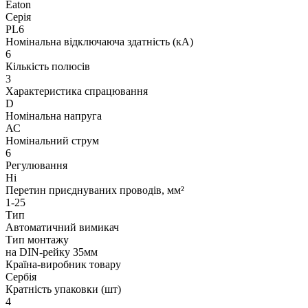
Eaton
Серія
PL6
Номінальна відключаюча здатність (кА)
6
Кількість полюсів
3
Характеристика спрацювання
D
Номінальна напруга
АС
Номінальний струм
6
Регулювання
Ні
Перетин приєднуваних проводів, мм²
1-25
Тип
Автоматичний вимикач
Тип монтажу
на DIN-рейку 35мм
Країна-виробник товару
Сербія
Кратність упаковки (шт)
4