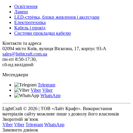
Освітлення
Лампи
LED-стрічка, блоки живлення і аксесуари
Електротехніка
Кабель і провід
Системи прокладки кабелю
Контакти та адреса
02094 місто Київ, вулиця Віскозна, 17, корпус 93-А
sales@lightcraft.com.ua
пн-пт 8:50-17:30,
сб-нд вихідний
Месенджери
Telegram
Viber
Viber
WhatsApp
LightCraft © 2026 | ТОВ «Лайт Крафт». Використання
матеріалів сайту можливе лише з дозволу його власників
Зворотній зв’язок
Viber
Viber
Telegram
WhatsApp
Замовити дзвінок