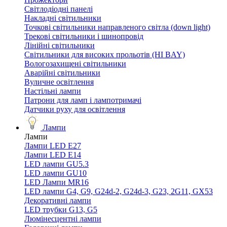
Світлодіодні панелі
Накладні світильники
Точкові світильники направленого світла (down light)
Трекові світильники і шинопровід
Лінійні світильники
Світильники для високих прольотів (HI BAY)
Вологозахищені світильники
Аварійні світильники
Вуличне освітлення
Настільні лампи
Патрони для ламп і лампотримачі
Датчики руху для освітлення
Лампи
Лампи
Лампи LED E27
Лампи LED Е14
LED лампи GU5.3
LED лампи GU10
LED Лампи MR16
LED лампи G4, G9, G24d-2, G24d-3, G23, 2G11, GX53
Декоративні лампи
LED трубки G13, G5
Люмінесцентні лампи