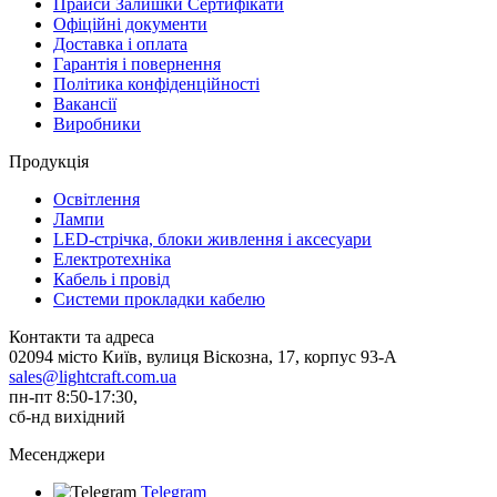
Прайси Залишки Сертифікати
Офіційні документи
Доставка і оплата
Гарантія і повернення
Політика конфіденційності
Вакансії
Виробники
Продукція
Освітлення
Лампи
LED-стрічка, блоки живлення і аксесуари
Електротехніка
Кабель і провід
Системи прокладки кабелю
Контакти та адреса
02094 місто Київ, вулиця Віскозна, 17, корпус 93-А
sales@lightcraft.com.ua
пн-пт 8:50-17:30,
сб-нд вихідний
Месенджери
Telegram