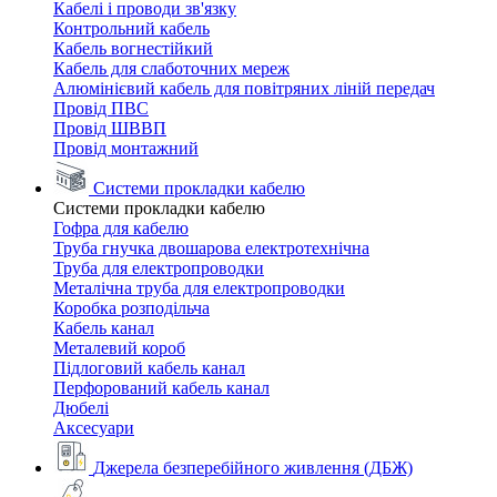
Кабелі і проводи зв'язку
Контрольний кабель
Кабель вогнестійкий
Кабель для слаботочних мереж
Алюмінієвий кабель для повітряних ліній передач
Провід ПВС
Провід ШВВП
Провід монтажний
Системи прокладки кабелю
Системи прокладки кабелю
Гофра для кабелю
Труба гнучка двошарова електротехнічна
Труба для електропроводки
Металічна труба для електропроводки
Коробка розподільча
Кабель канал
Металевий короб
Підлоговий кабель канал
Перфорований кабель канал
Дюбелі
Аксесуари
Джерела безперебійного живлення (ДБЖ)