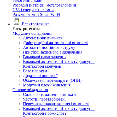
Галогенні лампи
Розрядні (натрієві, металогалогенні)
UV- і спеціальні лампи
Розумні лампи Smart Wi-Fi
Електротехніка
Електротехніка
Модульне обладнання
Автоматичні вимикачі
Диференційні автоматичні вимикачі
Автомати постійного струму
Пристрої захисного відключення
Вимикачі навантаження
Вимикачі автоматичні захисту двигунів
Контактори модульні
Реле напруги
Додаткові пристрої
Обмежувачі перенапруги (ОПН)
Модульні блоки живлення
Силове обладнання
Силові автоматичні вимикачі
Частотні перетворювачі
Перемикачі навантаження і вимикачі
Вимикачі автоматичні захисту двигунів
Контактори промислові