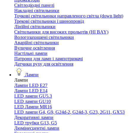
Світлодіодні панелі
Накладні світильники
Точкові світильники направленого світла (down light)
Трекові світильники і шинопровід
Лінійні світильники
Світильники для високих прольотів (HI BAY)
Вологозахищені світильники
Аварійні світильники
Вуличне освітлення
Настільні лампи
Патрони для ламп і лампотримачі
Датчики руху для освітлення
Лампи
Лампи
Лампи LED E27
Лампи LED Е14
LED лампи GU5.3
LED лампи GU10
LED Лампи MR16
LED лампи G4, G9, G24d-2, G24d-3, G23, 2G11, GX53
Декоративні лампи
LED трубки G13, G5
Люмінесцентні лампи