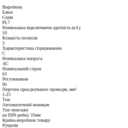
Виробник
Eaton
Серія
PL7
Номінальна відключаюча здатність (кА)
10
Кількість полюсів
3
Характеристика спрацювання
C
Номінальна напруга
АС
Номінальний струм
63
Регулювання
Ні
Перетин приєднуваних проводів, мм²
1-25
Тип
Автоматичний вимикач
Тип монтажу
на DIN-рейку 35мм
Країна-виробник товару
Румунія