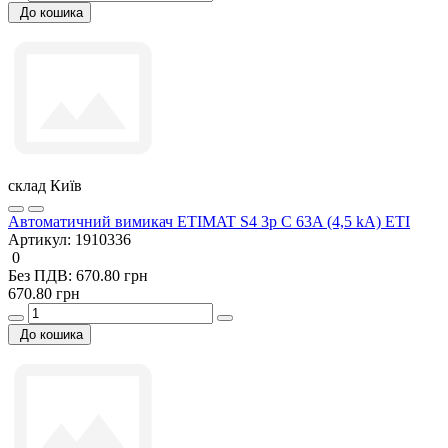
До кошика
склад Київ
Автоматичний вимикач ETIMAT S4 3p C 63A (4,5 kA) ETI
Артикул:
1910336
0
Без ПДВ: 670.80 грн
670.80 грн
До кошика