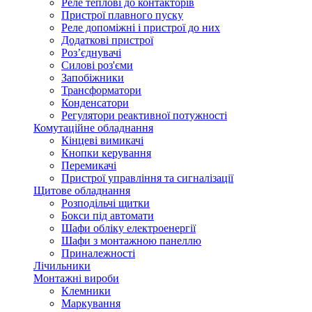
Реле теплові до контакторів
Пристрої плавного пуску
Реле допоміжні і пристрої до них
Додаткові пристрої
Роз’єднувачі
Силові роз'єми
Запобіжники
Трансформатори
Конденсатори
Регулятори реактивної потужності
Комутаційне обладнання
Кінцеві вимикачі
Кнопки керування
Перемикачі
Пристрої управління та сигналізації
Щитове обладнання
Розподільчі щитки
Бокси під автомати
Шафи обліку електроенергії
Шафи з монтажною панеллю
Приналежності
Лічильники
Монтажні вироби
Клемники
Маркування