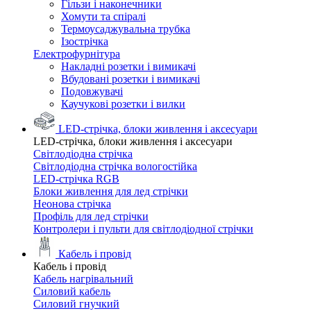
Гільзи і наконечники
Хомути та спіралі
Термоусаджувальна трубка
Ізострічка
Електрофурнітура
Накладні розетки і вимикачі
Вбудовані розетки і вимикачі
Подовжувачі
Каучукові розетки і вилки
LED-стрічка, блоки живлення і аксесуари
LED-стрічка, блоки живлення і аксесуари
Світлодіодна стрічка
Світлодіодна стрічка вологостійка
LED-стрічка RGB
Блоки живлення для лед стрічки
Неонова стрічка
Профіль для лед стрічки
Контролери і пульти для світлодіодної стрічки
Кабель і провід
Кабель і провід
Кабель нагрівальний
Силовий кабель
Силовий гнучкий