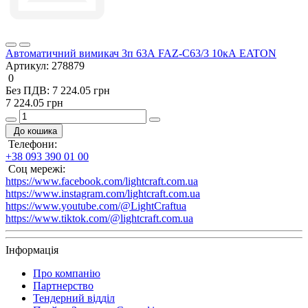
Автоматичний вимикач 3п 63А FAZ-C63/3 10кА EATON
Артикул:
278879
0
Без ПДВ: 7 224.05 грн
7 224.05 грн
До кошика
Телефони:
+38 093 390 01 00
Соц мережі:
https://www.facebook.com/lightcraft.com.ua
https://www.instagram.com/lightcraft.com.ua
https://www.youtube.com/@LightCraftua
https://www.tiktok.com/@lightcraft.com.ua
Інформація
Про компанію
Партнерство
Тендерний відділ