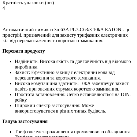
Кратність упаковки (шт)
4
Автоматичний вимикач 3п 63A PL7-C63/3 10kA EATON - це
пристрій, призначений для захисту трифазних електричних
кіл від перевантаження та короткого замикання.
Переваги продукту
Надійність: Висока якість та довговічність від відомого
виробника.
Захист: Ефективно захищає електричні кола від
перевантаження та короткого замикання.
Висока комутаційна здатність: 10kA забезпечує захист
навіть при значних струмах короткого замикання.
Простота встановлення: Легко встановлюється на DIN-
рейку.
Широкий спектр застосування: Може
використовуватися в різних типах будівель.
Галузь застосування
Трифазне електроживлення промислового обладнання.