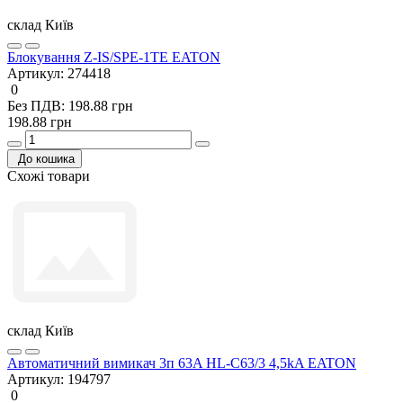
склад Київ
Блокування Z-IS/SPE-1TE EATON
Артикул:
274418
0
Без ПДВ: 198.88 грн
198.88 грн
До кошика
Схожі товари
склад Київ
Автоматичний вимикач 3п 63A HL-C63/3 4,5kA EATON
Артикул:
194797
0