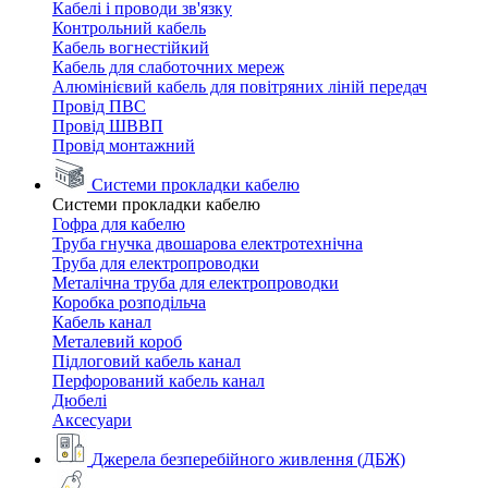
Кабелі і проводи зв'язку
Контрольний кабель
Кабель вогнестійкий
Кабель для слаботочних мереж
Алюмінієвий кабель для повітряних ліній передач
Провід ПВС
Провід ШВВП
Провід монтажний
Системи прокладки кабелю
Системи прокладки кабелю
Гофра для кабелю
Труба гнучка двошарова електротехнічна
Труба для електропроводки
Металічна труба для електропроводки
Коробка розподільча
Кабель канал
Металевий короб
Підлоговий кабель канал
Перфорований кабель канал
Дюбелі
Аксесуари
Джерела безперебійного живлення (ДБЖ)