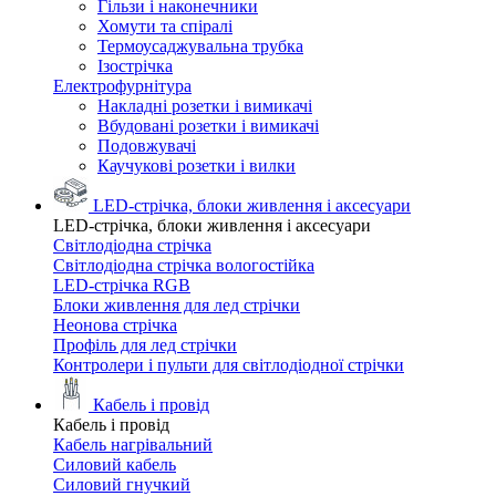
Гільзи і наконечники
Хомути та спіралі
Термоусаджувальна трубка
Ізострічка
Електрофурнітура
Накладні розетки і вимикачі
Вбудовані розетки і вимикачі
Подовжувачі
Каучукові розетки і вилки
LED-стрічка, блоки живлення і аксесуари
LED-стрічка, блоки живлення і аксесуари
Світлодіодна стрічка
Світлодіодна стрічка вологостійка
LED-стрічка RGB
Блоки живлення для лед стрічки
Неонова стрічка
Профіль для лед стрічки
Контролери і пульти для світлодіодної стрічки
Кабель і провід
Кабель і провід
Кабель нагрівальний
Силовий кабель
Силовий гнучкий