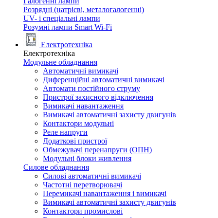
Галогенні лампи
Розрядні (натрієві, металогалогенні)
UV- і спеціальні лампи
Розумні лампи Smart Wi-Fi
Електротехніка
Електротехніка
Модульне обладнання
Автоматичні вимикачі
Диференційні автоматичні вимикачі
Автомати постійного струму
Пристрої захисного відключення
Вимикачі навантаження
Вимикачі автоматичні захисту двигунів
Контактори модульні
Реле напруги
Додаткові пристрої
Обмежувачі перенапруги (ОПН)
Модульні блоки живлення
Силове обладнання
Силові автоматичні вимикачі
Частотні перетворювачі
Перемикачі навантаження і вимикачі
Вимикачі автоматичні захисту двигунів
Контактори промислові