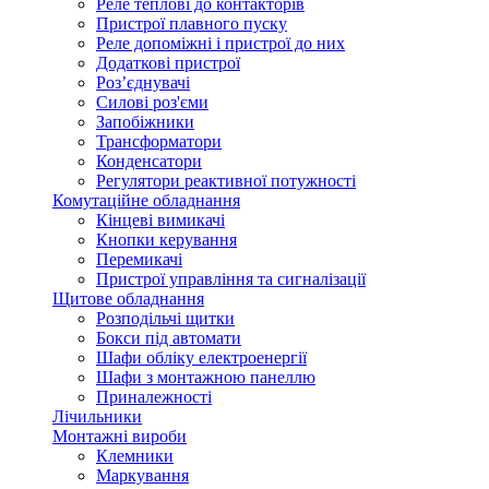
Реле теплові до контакторів
Пристрої плавного пуску
Реле допоміжні і пристрої до них
Додаткові пристрої
Роз’єднувачі
Силові роз'єми
Запобіжники
Трансформатори
Конденсатори
Регулятори реактивної потужності
Комутаційне обладнання
Кінцеві вимикачі
Кнопки керування
Перемикачі
Пристрої управління та сигналізації
Щитове обладнання
Розподільчі щитки
Бокси під автомати
Шафи обліку електроенергії
Шафи з монтажною панеллю
Приналежності
Лічильники
Монтажні вироби
Клемники
Маркування