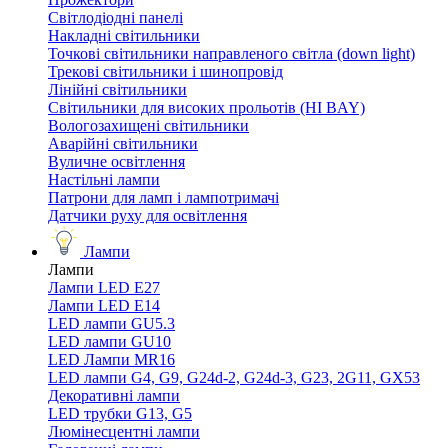
Світлодіодні панелі
Накладні світильники
Точкові світильники направленого світла (down light)
Трекові світильники і шинопровід
Лінійні світильники
Світильники для високих прольотів (HI BAY)
Вологозахищені світильники
Аварійні світильники
Вуличне освітлення
Настільні лампи
Патрони для ламп і лампотримачі
Датчики руху для освітлення
Лампи
Лампи
Лампи LED E27
Лампи LED Е14
LED лампи GU5.3
LED лампи GU10
LED Лампи MR16
LED лампи G4, G9, G24d-2, G24d-3, G23, 2G11, GX53
Декоративні лампи
LED трубки G13, G5
Люмінесцентні лампи