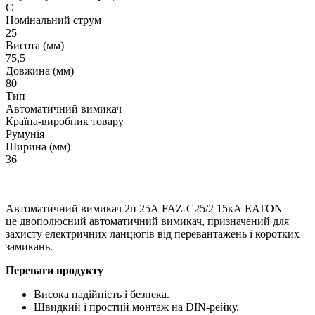
C
Номінальний струм
25
Висота (мм)
75,5
Довжина (мм)
80
Тип
Автоматичний вимикач
Країна-виробник товару
Румунія
Ширина (мм)
36
Автоматичний вимикач 2п 25А FAZ-C25/2 15кА EATON —
це двополюсний автоматичний вимикач, призначений для
захисту електричних ланцюгів від перевантажень і коротких
замикань.
Переваги продукту
Висока надійність і безпека.
Швидкий і простий монтаж на DIN-рейку.