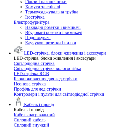
Гільзи і наконечники
Хомути та спіралі
Термоусаджувальна трубка
Ізострічка
Електрофурнітура
Накладні розетки і вимикачі
Вбудовані розетки і вимикачі
Подовжувачі
Каучукові розетки і вилки
LED-стрічка, блоки живлення і аксесуари
LED-стрічка, блоки живлення і аксесуари
Світлодіодна стрічка
Світлодіодна стрічка вологостійка
LED-стрічка RGB
Блоки живлення для лед стрічки
Неонова стрічка
Профіль для лед стрічки
Контролери і пульти для світлодіодної стрічки
Кабель і провід
Кабель і провід
Кабель нагрівальний
Силовий кабель
Силовий гнучкий