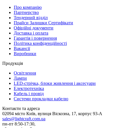
Про компанію
Партнерство
Тендерний відділ
Прайси Залишки Сертифікати
Офіційні документи
Доставка і оплата
Гарантія і повернення
Політика конфіденційності
Вакансії
Виробники
Продукція
Освітлення
Лампи
LED-стрічка, блоки живлення і аксесуари
Електротехніка
Кабель і провід
Системи прокладки кабелю
Контакти та адреса
02094 місто Київ, вулиця Віскозна, 17, корпус 93-А
sales@lightcraft.com.ua
пн-пт 8:50-17:30,