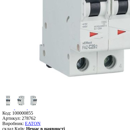
Код:
100000855
Артикул:
278762
Виробник:
EATON
склад Київ:
Немає в наявності