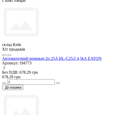
Схожі товари
склад Київ
Хіт продажів
Автоматичний вимикач 2п 25A HL-C25/2 4,5kA EATON
Артикул:
194773
1
Без ПДВ: 678.29 грн
678.29 грн
До кошика