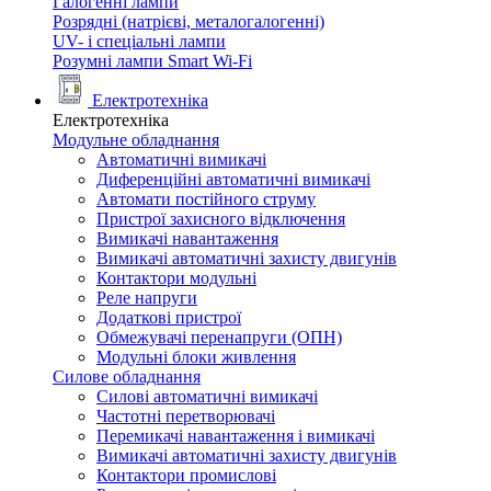
Галогенні лампи
Розрядні (натрієві, металогалогенні)
UV- і спеціальні лампи
Розумні лампи Smart Wi-Fi
Електротехніка
Електротехніка
Модульне обладнання
Автоматичні вимикачі
Диференційні автоматичні вимикачі
Автомати постійного струму
Пристрої захисного відключення
Вимикачі навантаження
Вимикачі автоматичні захисту двигунів
Контактори модульні
Реле напруги
Додаткові пристрої
Обмежувачі перенапруги (ОПН)
Модульні блоки живлення
Силове обладнання
Силові автоматичні вимикачі
Частотні перетворювачі
Перемикачі навантаження і вимикачі
Вимикачі автоматичні захисту двигунів
Контактори промислові