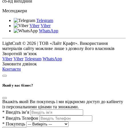
сб-нд вихідний
Месенджери
Telegram
Viber
Viber
WhatsApp
LightCraft © 2026 | ТОВ «Лайт Крафт». Використання
матеріалів сайту можливе лише з дозволу його власників
Зворотній зв’язок
Viber
Viber
Telegram
WhatsApp
Замовити дзвінок
Контакти
Який у вас бізнес?
Вкажіть який Ви покупець і ми відкриємо доступ до кабінету
із персональними цінами та знижками.
*
Введіть ім’я
*
Введіть Телефон
*
Покупець