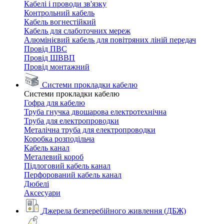
Кабелі і проводи зв'язку
Контрольний кабель
Кабель вогнестійкий
Кабель для слаботочних мереж
Алюмінієвий кабель для повітряних ліній передач
Провід ПВС
Провід ШВВП
Провід монтажний
Системи прокладки кабелю
Системи прокладки кабелю
Гофра для кабелю
Труба гнучка двошарова електротехнічна
Труба для електропроводки
Металічна труба для електропроводки
Коробка розподільча
Кабель канал
Металевий короб
Підлоговий кабель канал
Перфорований кабель канал
Дюбелі
Аксесуари
Джерела безперебійного живлення (ДБЖ)