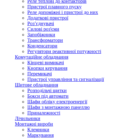
Реле теплові до контакторів
Пристрої плавного пуску
Реле допоміжні і пристрої до них
Додаткові пристрої
Роз’єднувачі
Силові роз'єми
Запобіжники
Трансформатори
Конденсатори
Регулятори реактивної потужності
Комутаційне обладнання
Кінцеві вимикачі
Кнопки керування
Перемикачі
Пристрої управління та сигналізації
Щитове обладнання
Розподільчі щитки
Бокси під автомати
Шафи обліку електроенергії
Шафи з монтажною панеллю
Приналежності
Лічильники
Монтажні вироби
Клемники
Маркування