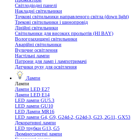
Світлодіодні панелі
Накладні світильники
Точкові світильники направленого світла (down light)
Трекові світильники і шинопровід
Лінійні світильники
Світильники для високих прольотів (HI BAY)
Вологозахищені світильники
Аварійні світильники
Вуличне освітлення
Настільні лампи
Патрони для ламп і лампотримачі
Датчики руху для освітлення
Лампи
Лампи
Лампи LED E27
Лампи LED Е14
LED лампи GU5.3
LED лампи GU10
LED Лампи MR16
LED лампи G4, G9, G24d-2, G24d-3, G23, 2G11, GX53
Декоративні лампи
LED трубки G13, G5
Люмінесцентні лампи