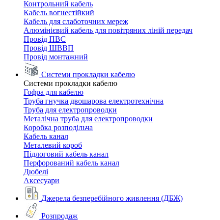
Контрольний кабель
Кабель вогнестійкий
Кабель для слаботочних мереж
Алюмінієвий кабель для повітряних ліній передач
Провід ПВС
Провід ШВВП
Провід монтажний
Системи прокладки кабелю
Системи прокладки кабелю
Гофра для кабелю
Труба гнучка двошарова електротехнічна
Труба для електропроводки
Металічна труба для електропроводки
Коробка розподільча
Кабель канал
Металевий короб
Підлоговий кабель канал
Перфорований кабель канал
Дюбелі
Аксесуари
Джерела безперебійного живлення (ДБЖ)
Розпродаж