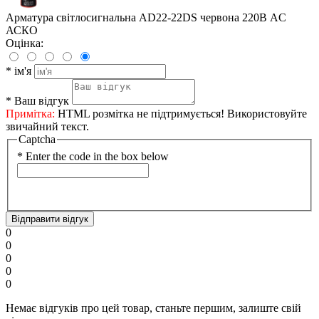
Арматура світлосигнальна AD22-22DS червона 220В AC
АСКО
Оцінка:
*
ім'я
*
Ваш відгук
Примітка:
HTML розмітка не підтримується! Використовуйте
звичайний текст.
Captcha
*
Enter the code in the box below
Відправити відгук
0
0
0
0
0
Немає відгуків про цей товар, станьте першим, залиште свій