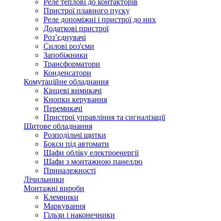
Реле теплові до контакторів
Пристрої плавного пуску
Реле допоміжні і пристрої до них
Додаткові пристрої
Роз’єднувачі
Силові роз'єми
Запобіжники
Трансформатори
Конденсатори
Комутаційне обладнання
Кінцеві вимикачі
Кнопки керування
Перемикачі
Пристрої управління та сигналізації
Щитове обладнання
Розподільчі щитки
Бокси під автомати
Шафи обліку електроенергії
Шафи з монтажною панеллю
Приналежності
Лічильники
Монтажні вироби
Клемники
Маркування
Гільзи і наконечники