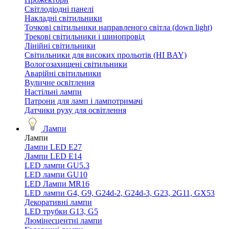
Світлодіодні панелі
Накладні світильники
Точкові світильники направленого світла (down light)
Трекові світильники і шинопровід
Лінійні світильники
Світильники для високих прольотів (HI BAY)
Вологозахищені світильники
Аварійні світильники
Вуличне освітлення
Настільні лампи
Патрони для ламп і лампотримачі
Датчики руху для освітлення
Лампи
Лампи
Лампи LED E27
Лампи LED Е14
LED лампи GU5.3
LED лампи GU10
LED Лампи MR16
LED лампи G4, G9, G24d-2, G24d-3, G23, 2G11, GX53
Декоративні лампи
LED трубки G13, G5
Люмінесцентні лампи