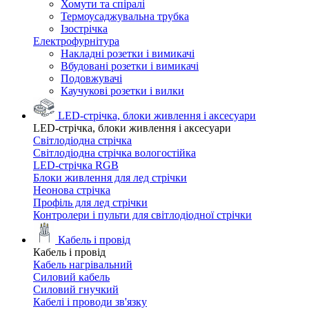
Хомути та спіралі
Термоусаджувальна трубка
Ізострічка
Електрофурнітура
Накладні розетки і вимикачі
Вбудовані розетки і вимикачі
Подовжувачі
Каучукові розетки і вилки
LED-стрічка, блоки живлення і аксесуари
LED-стрічка, блоки живлення і аксесуари
Світлодіодна стрічка
Світлодіодна стрічка вологостійка
LED-стрічка RGB
Блоки живлення для лед стрічки
Неонова стрічка
Профіль для лед стрічки
Контролери і пульти для світлодіодної стрічки
Кабель і провід
Кабель і провід
Кабель нагрівальний
Силовий кабель
Силовий гнучкий
Кабелі і проводи зв'язку