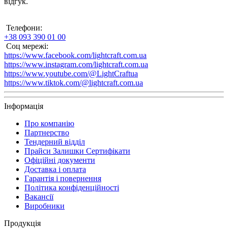
відгук.
Телефони:
+38 093 390 01 00
Соц мережі:
https://www.facebook.com/lightcraft.com.ua
https://www.instagram.com/lightcraft.com.ua
https://www.youtube.com/@LightCraftua
https://www.tiktok.com/@lightcraft.com.ua
Інформація
Про компанію
Партнерство
Тендерний відділ
Прайси Залишки Сертифікати
Офіційні документи
Доставка і оплата
Гарантія і повернення
Політика конфіденційності
Вакансії
Виробники
Продукція