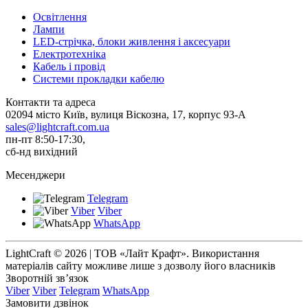
Освітлення
Лампи
LED-стрічка, блоки живлення і аксесуари
Електротехніка
Кабель і провід
Системи прокладки кабелю
Контакти та адреса
02094 місто Київ, вулиця Віскозна, 17, корпус 93-А
sales@lightcraft.com.ua
пн-пт 8:50-17:30,
сб-нд вихідний
Месенджери
Telegram
Viber
Viber
WhatsApp
LightCraft © 2026 | ТОВ «Лайт Крафт». Використання
матеріалів сайту можливе лише з дозволу його власників
Зворотній зв’язок
Viber
Viber
Telegram
WhatsApp
Замовити дзвінок