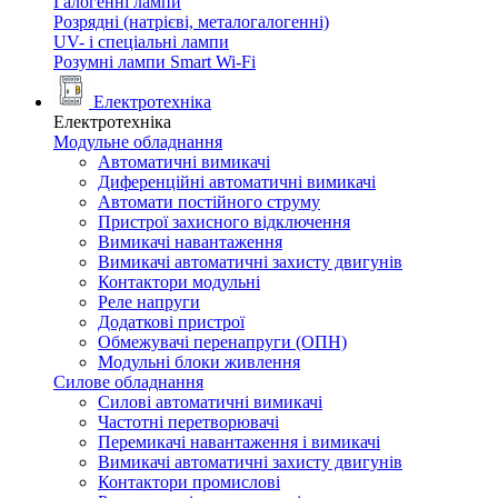
Галогенні лампи
Розрядні (натрієві, металогалогенні)
UV- і спеціальні лампи
Розумні лампи Smart Wi-Fi
Електротехніка
Електротехніка
Модульне обладнання
Автоматичні вимикачі
Диференційні автоматичні вимикачі
Автомати постійного струму
Пристрої захисного відключення
Вимикачі навантаження
Вимикачі автоматичні захисту двигунів
Контактори модульні
Реле напруги
Додаткові пристрої
Обмежувачі перенапруги (ОПН)
Модульні блоки живлення
Силове обладнання
Силові автоматичні вимикачі
Частотні перетворювачі
Перемикачі навантаження і вимикачі
Вимикачі автоматичні захисту двигунів
Контактори промислові