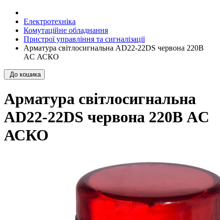
Електротехніка
Комутаційне обладнання
Пристрої управління та сигналізації
Арматура світлосигнальна AD22-22DS червона 220В
AC АСКО
До кошика
Арматура світлосигнальна
AD22-22DS червона 220В AC
АСКО